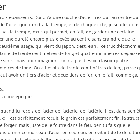
er
trois épaisseurs. Donc y’a une couche d’acier très dur au centre du
 de l’acier qui prendra la trempe, et de chaque côté, je soude au fe
a pas la trempe, mais qui permet, en fait, de garder une certaine
er une dureté encore plus élevée au centre sans craindre que le
t deuxième usage, qui vient du Japon, c’est, euh… ce truc d’économie
e lame de trente centimètres de long et quatre millimètres d’épaiss
 de sens, mais pour imaginer… on n’a pas besoin d’avoir quatre
timètres de long. On a besoin de trente centimètres de long parce 
peut avoir un tiers d’acier et deux tiers de fer, on le fait: comme ça,
ux…
e, à une époque.
quand tu reçois de l’acier de l’acierie, de l’aciérie, il est dans son é
x: il est parfaitement recuit, le grain est parfaitement fin, la struc
e forger, mais juste de le foutre dans le feu, ben tu fais que le
transformer ce morceau d’acier en couteau, en évitant de le dénatur
ines, de traitements thermiques et de tout ça, d’essayer de lui