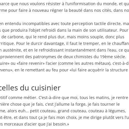
rce que nous voulons résister à l’uniformisation du monde, et q
arme pour faire à nouveau régner la beauté dans nos cités, dans n
n entendu incompatibles avec toute perception tactile directe, ma
ns que produira l’objet refroidi dans la main de son utilisateur. Pour
eu de carbone, qui le rend plus dur, mais moins souple, donc plus
ferritique. Pour le durcir davantage, il faut le tremper, en le chauffan
 austénite, et en le refroidissant instantanément dans l’eau, ce qu
 proviennent des patronymes de deux chimistes du 19ème siècle.
ire» ou «faire revenir» l’acier (comme les autres métaux), c’est-à-d
evenu», en le remettant au feu pour «lui faire acquérir la structure 
elles du cuisinier
étitif comme métier. C’est-à-dire que moi, tous les matins, je rentre
mière chose que je fais, c’est j’allume la forge, je fais tourner le
rme, alors euh… petit couteau, grand couteau, couteau à légumes,
-être, et dans tout ça je fais mon choix, je me dirige plutôt vers l’
 les morceaux d’acier que j’ai besoin.»