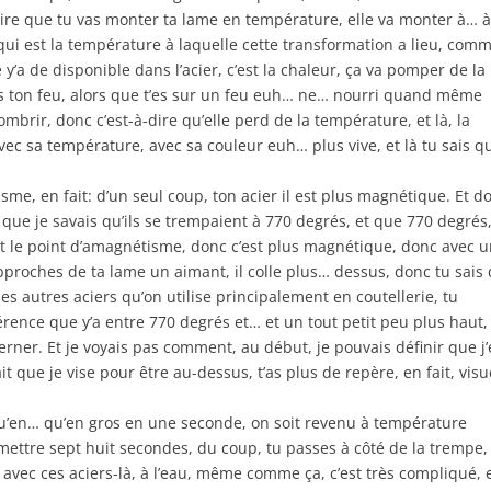
ire que tu vas monter ta lame en température, elle va monter à… 
 qui est la température à laquelle cette transformation a lieu, com
 y’a de disponible dans l’acier, c’est la chaleur, ça va pomper de la
ns ton feu, alors que t’es sur un feu euh… ne… nourri quand même
mbrir, donc c’est-à-dire qu’elle perd de la température, et là, la
avec sa température, avec sa couleur euh… plus vive, et là tu sais q
sme, en fait: d’un seul coup, ton acier il est plus magnétique. Et d
rce que je savais qu’ils se trempaient à 770 degrés, et que 770 degrés
c’est le point d’amagnétisme, donc c’est plus magnétique, donc avec 
pproches de ta lame un aimant, il colle plus… dessus, donc tu sais
s autres aciers qu’on utilise principalement en coutellerie, tu
érence que y’a entre 770 degrés et… et un tout petit peu plus haut,
à cerner. Et je voyais pas comment, au début, je pouvais définir que j’
lait que je vise pour être au-dessus, t’as plus de repère, en fait, visu
 qu’en… qu’en gros en une seconde, on soit revenu à température
mettre sept huit secondes, du coup, tu passes à côté de la trempe,
avec ces aciers-là, à l’eau, même comme ça, c’est très compliqué, 