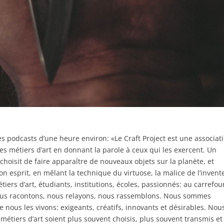
s podcasts d’une heure environ: «Le Craft Project est une associat
es métiers d’art en donnant la parole à ceux qui les exercent. Un
oisit de faire apparaître de nouveaux objets sur la planète, et
n esprit, en mêlant la technique du virtuose, la malice de l’invent
tiers d’art, étudiants, institutions, écoles, passionnés: au carrefou
nous racontons, nous relayons, nous rassemblons. Nous sommes
 nous les vivons: exigeants, créatifs, innovants et désirables. Nou
étiers d’art soient plus souvent choisis, plus souvent transmis et