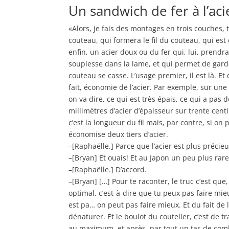
Un sandwich de fer à l’aci
«Alors, je fais des montages en trois couches, 
couteau, qui formera le fil du couteau, qui est
enfin, un acier doux ou du fer qui, lui, prendr
souplesse dans la lame, et qui permet de gard
couteau se casse. L’usage premier, il est là. E
fait, économie de l’acier. Par exemple, sur un
on va dire, ce qui est très épais, ce qui a pas
millimètres d’acier d’épaisseur sur trente cen
c’est la longueur du fil mais, par contre, si on 
économise deux tiers d’acier.
–[Raphaëlle.] Parce que l’acier est plus précie
–[Bryan] Et ouais! Et au Japon un peu plus rar
–[Raphaëlle.] D’accord.
–[Bryan] […] Pour te raconter, le truc c’est que, 
optimal, c’est-à-dire que tu peux pas faire mieu
est pa… on peut pas faire mieux. Et du fait de l
dénaturer. Et le boulot du coutelier, c’est de 
au maximum, et après, par tout un tas de comb