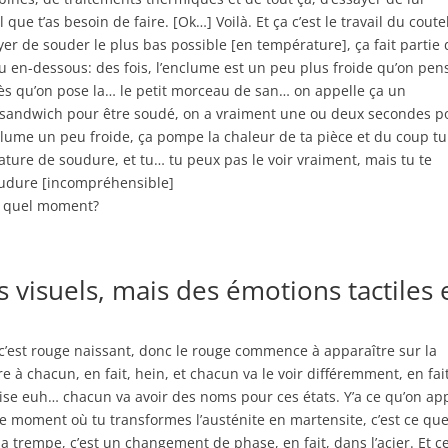
ue t’as besoin de faire. [Ok…] Voilà. Et ça c’est le travail du coutel
yer de souder le plus bas possible [en température], ça fait partie
u en-dessous: des fois, l’enclume est un peu plus froide qu’on pens
ès qu’on pose la… le petit morceau de san… on appelle ça un
le sandwich pour être soudé, on a vraiment une ou deux secondes p
clume un peu froide, ça pompe la chaleur de ta pièce et du coup tu
ature de soudure, et tu… tu peux pas le voir vraiment, mais tu te
soudure [incompréhensible]
à quel moment?
s visuels, mais des émotions tactiles 
 c’est rouge naissant, donc le rouge commence à apparaître sur la
re à chacun, en fait, hein, et chacun va le voir différemment, en fait
ise euh… chacun va avoir des noms pour ces états. Y’a ce qu’on ap
st le moment où tu transformes l’austénite en martensite, c’est ce qu
a trempe, c’est un changement de phase, en fait, dans l’acier. Et c