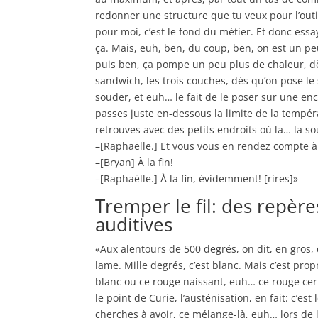
redonner une structure que tu veux pour l’outil q
pour moi, c’est le fond du métier. Et donc essa
ça. Mais, euh, ben, du coup, ben, on est un pe
puis ben, ça pompe un peu plus de chaleur, d
sandwich, les trois couches, dès qu’on pose 
souder, et euh… le fait de le poser sur une en
passes juste en-dessous la limite de la tempér
retrouves avec des petits endroits où la… la 
–[Raphaëlle.] Et vous vous en rendez compte 
–[Bryan] À la fin!
–[Raphaëlle.] À la fin, évidemment! [rires]»
Tremper le fil: des repère
auditives
«Aux alentours de 500 degrés, on dit, en gros,
lame. Mille degrés, c’est blanc. Mais c’est prop
blanc ou ce rouge naissant, euh… ce rouge cer
le point de Curie, l’austénisation, en fait: c’e
cherches à avoir, ce mélange-là, euh… lors de l