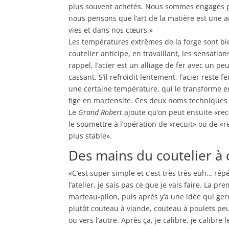
plus souvent achetés. Nous sommes engagés pa
nous pensons que l’art de la matière est une 
vies et dans nos cœurs.»
Les températures extrêmes de la forge sont bie
coutelier anticipe, en travaillant, les sensatio
rappel, l’acier est un alliage de fer avec un p
cassant. S’il refroidit lentement, l’acier reste 
une certaine température, qui le transforme en
fige en martensite. Ces deux noms techniques
Le
Grand Robert
ajoute qu’on peut ensuite «recu
le soumettre à l’opération de «recuit» ou de «r
plus stable».
Des mains du coutelier à c
«C’est super simple et c’est très très euh… rép
l’atelier, je sais pas ce que je vais faire. La pre
marteau-pilon, puis après y’a une idée qui ge
plutôt couteau à viande, couteau à poulets peut
ou vers l’autre. Après ça, je calibre, je calibre