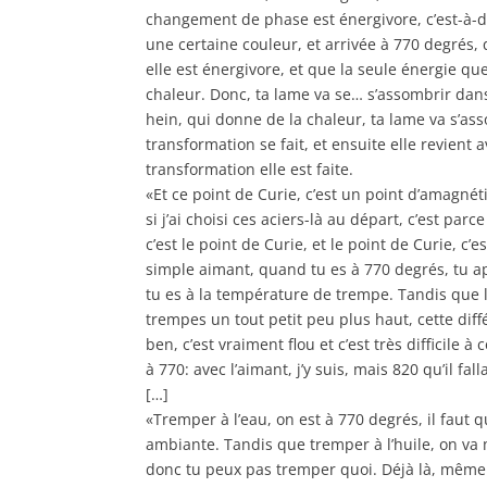
changement de phase est énergivore, c’est-à-d
une certaine couleur, et arrivée à 770 degrés,
elle est énergivore, et que la seule énergie que
chaleur. Donc, ta lame va se… s’assombrir da
hein, qui donne de la chaleur, ta lame va s’asso
transformation se fait, et ensuite elle revient 
transformation elle est faite.
«Et ce point de Curie, c’est un point d’amagnéti
si j’ai choisi ces aciers-là au départ, c’est pa
c’est le point de Curie, et le point de Curie, 
simple aimant, quand tu es à 770 degrés, tu a
tu es à la température de trempe. Tandis que le
trempes un tout petit peu plus haut, cette diff
ben, c’est vraiment flou et c’est très difficile 
à 770: avec l’aimant, j’y suis, mais 820 qu’il fal
[…]
«Tremper à l’eau, on est à 770 degrés, il faut
ambiante. Tandis que tremper à l’huile, on va 
donc tu peux pas tremper quoi. Déjà là, même 