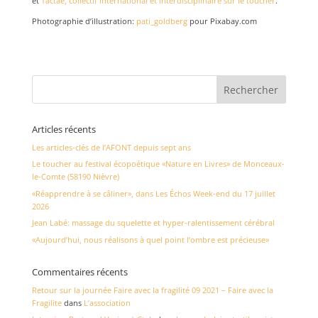
et
Tactae, collectif international et interdisciplinaire sur le toucher
.
Photographie d’illustration:
pati_goldberg
pour Pixabay.com
Articles récents
Les articles-clés de l’AFONT depuis sept ans
Le toucher au festival écopoétique «Nature en Livres» de Monceaux-
le-Comte (58190 Nièvre)
«Réapprendre à se câliner», dans Les Échos Week-end du 17 juillet
2026
Jean Labé: massage du squelette et hyper-ralentissement cérébral
«Aujourd’hui, nous réalisons à quel point l’ombre est précieuse»
Commentaires récents
Retour sur la journée Faire avec la fragilité 09 2021 – Faire avec la
Fragilite
dans
L’association