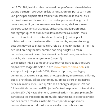
Le 13.05.1981, le chirurgien de la main et professeur de médecine
Claude Verdan (1909-2006) créait la fondation qui porte son nom.
Son principal objectif était d’édifier un «musée de la main», qu’il
décrivait ainsi: «ce devrait être un centre permanent largement
ouvert au public, et notamment aux étudiants, abritant certes
diverses collections artistiques, artisanales, bibliographiques,
photographiques et audiovisuelles consacrées à la main, mais
encore et surtout un institut de recherche […] animé par la
collaboration de chercheurs d’horizons variés, au premier rang
desquels devrait se placer la chirurgie de la main» (pages 13-14). Il le
déclinait en cinq thèmes, comme nos cinq doigts: «la main
naturelle», «la main exercée», «la main et la culture», «la main et la
société», «la main et le symbole» (page 14).
La collection initiale comportait 300 œuvres d’art et plus de 3000
diapositives (page 41). Selon le site
www.museedelamain.ch
, elle
«compte à ce jour près de 1600 pièces: sculptures, moulages,
peintures, gravures, sanguines, photographies, empreintes, affiches,
outils, prothèses, pièces anatomiques, objets divers et utilitaires
ornés de mains, etc.». Bien qu’elle soit hébergée depuis 1997 par
l’Université de Lausanne (UNIL) et le Centre Hospitalier Universitaire
Vaudois (CHUV), «actuellement, cette collection n’est pas présentée
dans les salles d’exposition du musée. Néanmoins, elle est valorisée
par des prêts à d’autres institutions» et par des expositions
temporaires qui ont donné matière à d’autres publications: