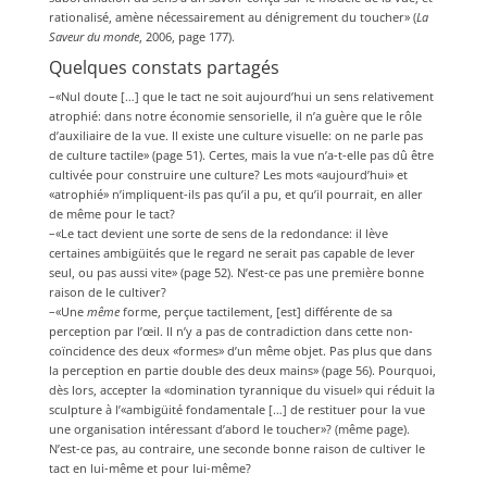
rationalisé, amène nécessairement au dénigrement du toucher» (
La
Saveur du monde
, 2006, page 177).
Quelques constats partagés
–«Nul doute […] que le tact ne soit aujourd’hui un sens relativement
atrophié: dans notre économie sensorielle, il n’a guère que le rôle
d’auxiliaire de la vue. Il existe une culture visuelle: on ne parle pas
de culture tactile» (page 51). Certes, mais la vue n’a-t-elle pas dû être
cultivée pour construire une culture? Les mots «aujourd’hui» et
«atrophié» n’impliquent-ils pas qu’il a pu, et qu’il pourrait, en aller
de même pour le tact?
–«Le tact devient une sorte de sens de la redondance: il lève
certaines ambigüités que le regard ne serait pas capable de lever
seul, ou pas aussi vite» (page 52). N’est-ce pas une première bonne
raison de le cultiver?
–«Une
même
forme, perçue tactilement, [est] différente de sa
perception par l’œil. Il n’y a pas de contradiction dans cette non-
coïncidence des deux «formes» d’un même objet. Pas plus que dans
la perception en partie double des deux mains» (page 56). Pourquoi,
dès lors, accepter la «domination tyrannique du visuel» qui réduit la
sculpture à l’«ambigüité fondamentale […] de restituer pour la vue
une organisation intéressant d’abord le toucher»? (même page).
N’est-ce pas, au contraire, une seconde bonne raison de cultiver le
tact en lui-même et pour lui-même?