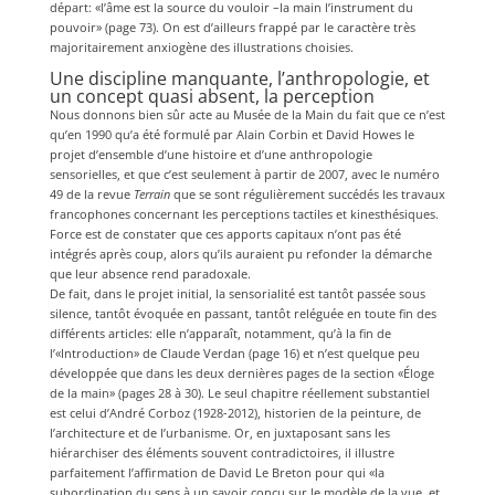
départ: «l’âme est la source du vouloir –la main l’instrument du
pouvoir» (page 73). On est d’ailleurs frappé par le caractère très
majoritairement anxiogène des illustrations choisies.
Une discipline manquante, l’anthropologie, et
un concept quasi absent, la perception
Nous donnons bien sûr acte au Musée de la Main du fait que ce n’est
qu’en 1990 qu’a été formulé par Alain Corbin et David Howes le
projet d’ensemble d’une histoire et d’une anthropologie
sensorielles, et que c’est seulement à partir de 2007, avec le numéro
49 de la revue
Terrain
que se sont régulièrement succédés les travaux
francophones concernant les perceptions tactiles et kinesthésiques.
Force est de constater que ces apports capitaux n’ont pas été
intégrés après coup, alors qu’ils auraient pu refonder la démarche
que leur absence rend paradoxale.
De fait, dans le projet initial, la sensorialité est tantôt passée sous
silence, tantôt évoquée en passant, tantôt reléguée en toute fin des
différents articles: elle n’apparaît, notamment, qu’à la fin de
l’«Introduction» de Claude Verdan (page 16) et n’est quelque peu
développée que dans les deux dernières pages de la section «Éloge
de la main» (pages 28 à 30). Le seul chapitre réellement substantiel
est celui d’André Corboz (1928-2012), historien de la peinture, de
l’architecture et de l’urbanisme. Or, en juxtaposant sans les
hiérarchiser des éléments souvent contradictoires, il illustre
parfaitement l’affirmation de David Le Breton pour qui «la
subordination du sens à un savoir conçu sur le modèle de la vue, et