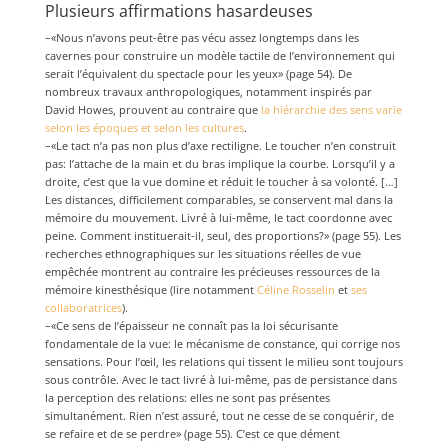
Plusieurs affirmations hasardeuses
–«Nous n’avons peut-être pas vécu assez longtemps dans les
cavernes pour construire un modèle tactile de l’environnement qui
serait l’équivalent du spectacle pour les yeux» (page 54). De
nombreux travaux anthropologiques, notamment inspirés par
David Howes, prouvent au contraire que
la hiérarchie des sens varie
selon les époques et selon les cultures
.
–«Le tact n’a pas non plus d’axe rectiligne. Le toucher n’en construit
pas: l’attache de la main et du bras implique la courbe. Lorsqu’il y a
droite, c’est que la vue domine et réduit le toucher à sa volonté. […]
Les distances, difficilement comparables, se conservent mal dans la
mémoire du mouvement. Livré à lui-même, le tact coordonne avec
peine. Comment instituerait-il, seul, des proportions?» (page 55). Les
recherches ethnographiques sur les situations réelles de vue
empêchée montrent au contraire les précieuses ressources de la
mémoire kinesthésique (lire notamment
Céline Rosselin
et
ses
collaboratrices
).
–«Ce sens de l’épaisseur ne connaît pas la loi sécurisante
fondamentale de la vue: le mécanisme de constance, qui corrige nos
sensations. Pour l’œil, les relations qui tissent le milieu sont toujours
sous contrôle. Avec le tact livré à lui-même, pas de persistance dans
la perception des relations: elles ne sont pas présentes
simultanément. Rien n’est assuré, tout ne cesse de se conquérir, de
se refaire et de se perdre» (page 55). C’est ce que dément