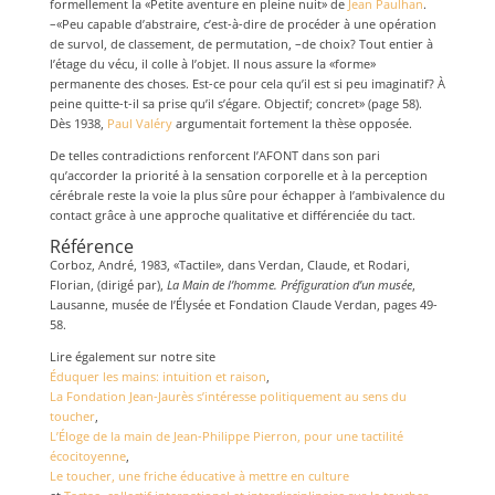
formellement la «Petite aventure en pleine nuit» de
Jean Paulhan
.
–«Peu capable d’abstraire, c’est-à-dire de procéder à une opération
de survol, de classement, de permutation, –de choix? Tout entier à
l’étage du vécu, il colle à l’objet. Il nous assure la «forme»
permanente des choses. Est-ce pour cela qu’il est si peu imaginatif? À
peine quitte-t-il sa prise qu’il s’égare. Objectif; concret» (page 58).
Dès 1938,
Paul Valéry
argumentait fortement la thèse opposée.
De telles contradictions renforcent l’AFONT dans son pari
qu’accorder la priorité à la sensation corporelle et à la perception
cérébrale reste la voie la plus sûre pour échapper à l’ambivalence du
contact grâce à une approche qualitative et différenciée du tact.
Référence
Corboz, André, 1983, «Tactile», dans Verdan, Claude, et Rodari,
Florian, (dirigé par),
La Main de l’homme. Préfiguration d’un musée
,
Lausanne, musée de l’Élysée et Fondation Claude Verdan, pages 49-
58.
Lire également sur notre site
Éduquer les mains: intuition et raison
,
La Fondation Jean-Jaurès s’intéresse politiquement au sens du
toucher
,
L’Éloge de la main de Jean-Philippe Pierron, pour une tactilité
écocitoyenne
,
Le toucher, une friche éducative à mettre en culture