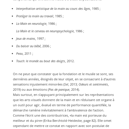
Interprétation artistique de la main au cours des âges
, 1985 ;
Protéger la main au travail
, 1985 ;
La Main en neurologie
, 1986 ;
La Main et le cerveau en neuropsychologie
, 1986 ;
Jeux de mains
, 1997 ;
Du baiser au bébé
, 2006 ;
Peau
, 2011 ;
Touch: le monde au bout des doigts
, 2012.
On ne peut que constater que la fondation et le musée se sont, ses
dernières années, éloignés de leur objet, en se consacrant à d’autres
sensations injustement minorées (
Sel
, 2013;
Odeurs et sentiments
,
2019) ou aux émotions (
Pas de panique
, 2014).
Mais surtout, en s’appuyant principalement sur les représentations
que les arts visuels donnent de la main et en réduisant cet organe à
un outil pour agir, évalué en terme de performance quantifiée, la
démarche ramène inévitablement à l’ambivalence de l’action.
Comme l’écrit une des contributrices, «la main est porteuse du
meilleur et du pire» (Erika Berchtold-Heidecke, page 82). Elle omet
cependant de mettre ce constat en rapport avec son postulat de