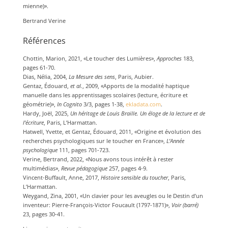
mienne)».
Bertrand Verine
Références
Chottin, Marion, 2021, «Le toucher des Lumières»,
Approches
183,
pages 61-70.
Dias, Nélia, 2004,
La Mesure des sens
, Paris, Aubier.
Gentaz, Édouard,
et al.
, 2009, «Apports de la modalité haptique
manuelle dans les apprentissages scolaires (lecture, écriture et
géométrie)»,
In Cognito
3/3, pages 1-38,
ekladata.com
.
Hardy, Joël, 2025,
Un héritage de Louis Braille. Un éloge de la lecture et de
l’écriture
, Paris, L’Harmattan.
Hatwell, Yvette, et Gentaz, Édouard, 2011, «Origine et évolution des
recherches psychologiques sur le toucher en France»,
L’Année
psychologique
111, pages 701-723.
Verine, Bertrand, 2022, «Nous avons tous intérêt à rester
multimédias»,
Revue pédagogique
257, pages 4-9.
Vincent-Buffault, Anne, 2017,
Histoire sensible du toucher
, Paris,
L’Harmattan.
Weygand, Zina, 2001, «Un clavier pour les aveugles ou le Destin d’un
inventeur: Pierre-François-Victor Foucault (1797-1871)»,
Voir (barré)
23, pages 30-41.