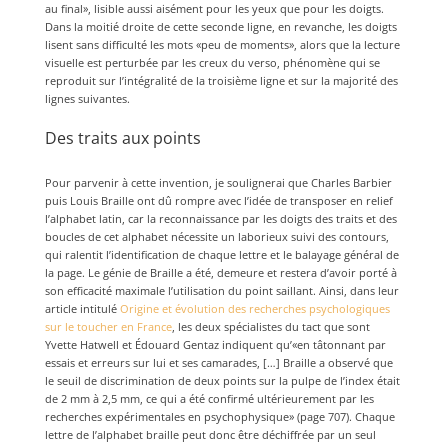
au final», lisible aussi aisément pour les yeux que pour les doigts.
Dans la moitié droite de cette seconde ligne, en revanche, les doigts
lisent sans difficulté les mots «peu de moments», alors que la lecture
visuelle est perturbée par les creux du verso, phénomène qui se
reproduit sur l’intégralité de la troisième ligne et sur la majorité des
lignes suivantes.
Des traits aux points
Pour parvenir à cette invention, je soulignerai que Charles Barbier
puis Louis Braille ont dû rompre avec l’idée de transposer en relief
l’alphabet latin, car la reconnaissance par les doigts des traits et des
boucles de cet alphabet nécessite un laborieux suivi des contours,
qui ralentit l’identification de chaque lettre et le balayage général de
la page. Le génie de Braille a été, demeure et restera d’avoir porté à
son efficacité maximale l’utilisation du point saillant. Ainsi, dans leur
article intitulé
Origine et évolution des recherches psychologiques
sur le toucher en France
, les deux spécialistes du tact que sont
Yvette Hatwell et Édouard Gentaz indiquent qu’«en tâtonnant par
essais et erreurs sur lui et ses camarades, […] Braille a observé que
le seuil de discrimination de deux points sur la pulpe de l’index était
de 2 mm à 2,5 mm, ce qui a été confirmé ultérieurement par les
recherches expérimentales en psychophysique» (page 707). Chaque
lettre de l’alphabet braille peut donc être déchiffrée par un seul