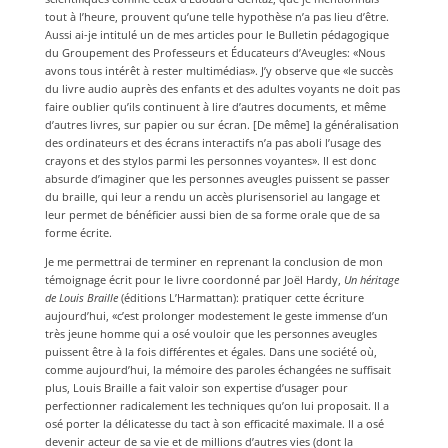
tout à l’heure, prouvent qu’une telle hypothèse n’a pas lieu d’être.
Aussi ai-je intitulé un de mes articles pour le Bulletin pédagogique
du Groupement des Professeurs et Éducateurs d’Aveugles: «Nous
avons tous intérêt à rester multimédias». J’y observe que «le succès
du livre audio auprès des enfants et des adultes voyants ne doit pas
faire oublier qu’ils continuent à lire d’autres documents, et même
d’autres livres, sur papier ou sur écran. [De même] la généralisation
des ordinateurs et des écrans interactifs n’a pas aboli l’usage des
crayons et des stylos parmi les personnes voyantes». Il est donc
absurde d’imaginer que les personnes aveugles puissent se passer
du braille, qui leur a rendu un accès plurisensoriel au langage et
leur permet de bénéficier aussi bien de sa forme orale que de sa
forme écrite.
Je me permettrai de terminer en reprenant la conclusion de mon
témoignage écrit pour le livre coordonné par Joël Hardy,
Un héritage
de Louis Braille
(éditions L’Harmattan): pratiquer cette écriture
aujourd’hui, «c’est prolonger modestement le geste immense d’un
très jeune homme qui a osé vouloir que les personnes aveugles
puissent être à la fois différentes et égales. Dans une société où,
comme aujourd’hui, la mémoire des paroles échangées ne suffisait
plus, Louis Braille a fait valoir son expertise d’usager pour
perfectionner radicalement les techniques qu’on lui proposait. Il a
osé porter la délicatesse du tact à son efficacité maximale. Il a osé
devenir acteur de sa vie et de millions d’autres vies (dont la