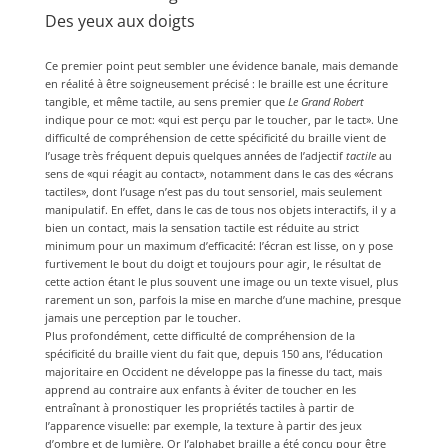
Des yeux aux doigts
Ce premier point peut sembler une évidence banale, mais demande
en réalité à être soigneusement précisé : le braille est une écriture
tangible, et même tactile, au sens premier que
Le Grand Robert
indique pour ce mot: «qui est perçu par le toucher, par le tact». Une
difficulté de compréhension de cette spécificité du braille vient de
l’usage très fréquent depuis quelques années de l’adjectif
tactile
au
sens de «qui réagit au contact», notamment dans le cas des «écrans
tactiles», dont l’usage n’est pas du tout sensoriel, mais seulement
manipulatif. En effet, dans le cas de tous nos objets interactifs, il y a
bien un contact, mais la sensation tactile est réduite au strict
minimum pour un maximum d’efficacité: l’écran est lisse, on y pose
furtivement le bout du doigt et toujours pour agir, le résultat de
cette action étant le plus souvent une image ou un texte visuel, plus
rarement un son, parfois la mise en marche d’une machine, presque
jamais une perception par le toucher.
Plus profondément, cette difficulté de compréhension de la
spécificité du braille vient du fait que, depuis 150 ans, l’éducation
majoritaire en Occident ne développe pas la finesse du tact, mais
apprend au contraire aux enfants à éviter de toucher en les
entraînant à pronostiquer les propriétés tactiles à partir de
l’apparence visuelle: par exemple, la texture à partir des jeux
d’ombre et de lumière. Or l’alphabet braille a été conçu pour être