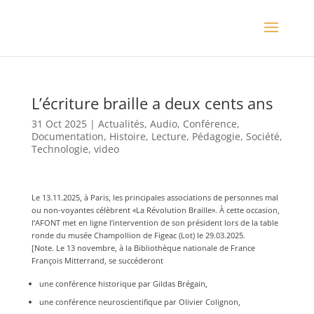
L’écriture braille a deux cents ans
31 Oct 2025
|
Actualités
,
Audio
,
Conférence
,
Documentation
,
Histoire
,
Lecture
,
Pédagogie
,
Société
,
Technologie
,
video
Le 13.11.2025, à Paris, les principales associations de personnes mal
ou non-voyantes célèbrent «La Révolution Braille». À cette occasion,
l’AFONT met en ligne l’intervention de son président lors de la table
ronde du musée Champollion de Figeac (Lot) le 29.03.2025.
[Note. Le 13 novembre, à la Bibliothèque nationale de France
François Mitterrand, se succéderont
une conférence historique par Gildas Brégain,
une conférence neuroscientifique par Olivier Colignon,