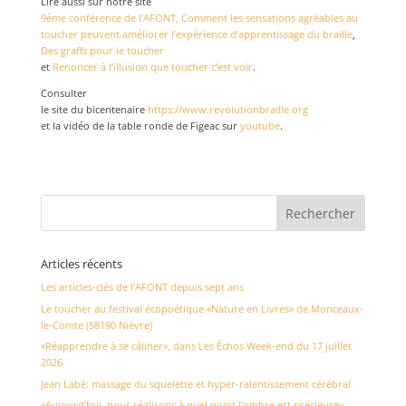
Lire aussi sur notre site
9ème conférence de l’AFONT, Comment les sensations agréables au
toucher peuvent améliorer l’expérience d’apprentissage du braille
,
Des graffs pour le toucher
et
Renoncer à l’illusion que toucher c’est voir
.
Consulter
le site du bicentenaire
https://www.revolutionbraille.org
et la vidéo de la table ronde de Figeac sur
youtube
.
Articles récents
Les articles-clés de l’AFONT depuis sept ans
Le toucher au festival écopoétique «Nature en Livres» de Monceaux-
le-Comte (58190 Nièvre)
«Réapprendre à se câliner», dans Les Échos Week-end du 17 juillet
2026
Jean Labé: massage du squelette et hyper-ralentissement cérébral
«Aujourd’hui, nous réalisons à quel point l’ombre est précieuse»