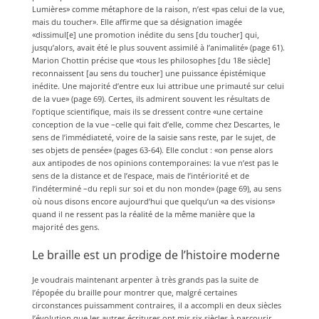
Lumières» comme métaphore de la raison, n’est «pas celui de la vue,
mais du toucher». Elle affirme que sa désignation imagée
«dissimul[e] une promotion inédite du sens [du toucher] qui,
jusqu’alors, avait été le plus souvent assimilé à l’animalité» (page 61).
Marion Chottin précise que «tous les philosophes [du 18e siècle]
reconnaissent [au sens du toucher] une puissance épistémique
inédite. Une majorité d’entre eux lui attribue une primauté sur celui
de la vue» (page 69). Certes, ils admirent souvent les résultats de
l’optique scientifique, mais ils se dressent contre «une certaine
conception de la vue –celle qui fait d’elle, comme chez Descartes, le
sens de l’immédiateté, voire de la saisie sans reste, par le sujet, de
ses objets de pensée» (pages 63-64). Elle conclut : «on pense alors
aux antipodes de nos opinions contemporaines: la vue n’est pas le
sens de la distance et de l’espace, mais de l’intériorité et de
l’indéterminé –du repli sur soi et du non monde» (page 69), au sens
où nous disons encore aujourd’hui que quelqu’un «a des visions»
quand il ne ressent pas la réalité de la même manière que la
majorité des gens.
Le braille est un prodige de l’histoire moderne
Je voudrais maintenant arpenter à très grands pas la suite de
l’épopée du braille pour montrer que, malgré certaines
circonstances puissamment contraires, il a accompli en deux siècles
l’évolution que les autres écritures ont mis six siècles à parcourir.