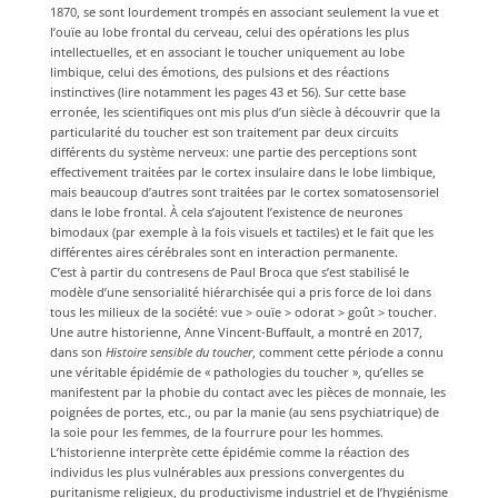
1870, se sont lourdement trompés en associant seulement la vue et
l’ouïe au lobe frontal du cerveau, celui des opérations les plus
intellectuelles, et en associant le toucher uniquement au lobe
limbique, celui des émotions, des pulsions et des réactions
instinctives (lire notamment les pages 43 et 56). Sur cette base
erronée, les scientifiques ont mis plus d’un siècle à découvrir que la
particularité du toucher est son traitement par deux circuits
différents du système nerveux: une partie des perceptions sont
effectivement traitées par le cortex insulaire dans le lobe limbique,
mais beaucoup d’autres sont traitées par le cortex somatosensoriel
dans le lobe frontal. À cela s’ajoutent l’existence de neurones
bimodaux (par exemple à la fois visuels et tactiles) et le fait que les
différentes aires cérébrales sont en interaction permanente.
C’est à partir du contresens de Paul Broca que s’est stabilisé le
modèle d’une sensorialité hiérarchisée qui a pris force de loi dans
tous les milieux de la société: vue > ouïe > odorat > goût > toucher.
Une autre historienne, Anne Vincent-Buffault, a montré en 2017,
dans son
Histoire sensible du toucher
, comment cette période a connu
une véritable épidémie de « pathologies du toucher », qu’elles se
manifestent par la phobie du contact avec les pièces de monnaie, les
poignées de portes, etc., ou par la manie (au sens psychiatrique) de
la soie pour les femmes, de la fourrure pour les hommes.
L’historienne interprète cette épidémie comme la réaction des
individus les plus vulnérables aux pressions convergentes du
puritanisme religieux, du productivisme industriel et de l’hygiénisme