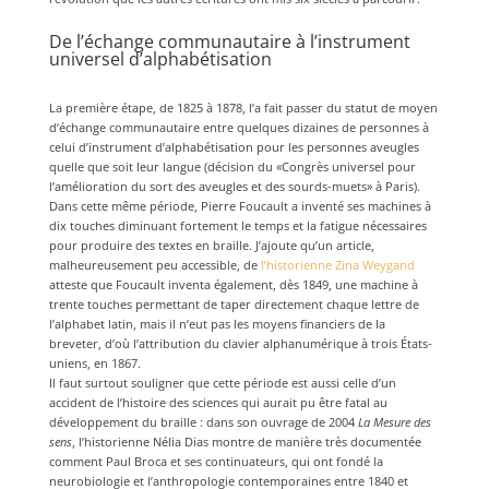
De l’échange communautaire à l’instrument
universel d’alphabétisation
La première étape, de 1825 à 1878, l’a fait passer du statut de moyen
d’échange communautaire entre quelques dizaines de personnes à
celui d’instrument d’alphabétisation pour les personnes aveugles
quelle que soit leur langue (décision du «Congrès universel pour
l’amélioration du sort des aveugles et des sourds-muets» à Paris).
Dans cette même période, Pierre Foucault a inventé ses machines à
dix touches diminuant fortement le temps et la fatigue nécessaires
pour produire des textes en braille. J’ajoute qu’un article,
malheureusement peu accessible, de
l’historienne Zina Weygand
atteste que Foucault inventa également, dès 1849, une machine à
trente touches permettant de taper directement chaque lettre de
l’alphabet latin, mais il n’eut pas les moyens financiers de la
breveter, d’où l’attribution du clavier alphanumérique à trois États-
uniens, en 1867.
Il faut surtout souligner que cette période est aussi celle d’un
accident de l’histoire des sciences qui aurait pu être fatal au
développement du braille : dans son ouvrage de 2004
La Mesure des
sens
, l’historienne Nélia Dias montre de manière très documentée
comment Paul Broca et ses continuateurs, qui ont fondé la
neurobiologie et l’anthropologie contemporaines entre 1840 et