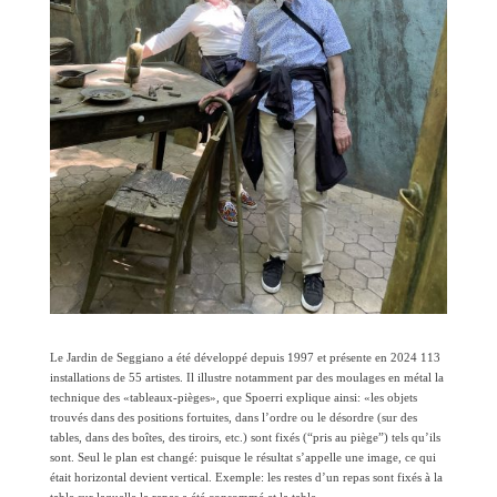
Le Jardin de Seggiano a été développé depuis 1997 et présente en 2024 113
installations de 55 artistes. Il illustre notamment par des moulages en métal la
technique des «tableaux-pièges», que Spoerri explique ainsi: «les objets
trouvés dans des positions fortuites, dans l’ordre ou le désordre (sur des
tables, dans des boîtes, des tiroirs, etc.) sont fixés (“pris au piège”) tels qu’ils
sont. Seul le plan est changé: puisque le résultat s’appelle une image, ce qui
était horizontal devient vertical. Exemple: les restes d’un repas sont fixés à la
table sur laquelle le repas a été consommé et la table