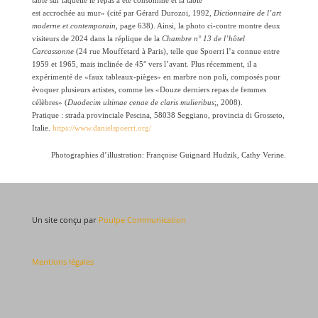
est accrochée au mur» (cité par Gérard Durozoi, 1992,
Dictionnaire de l’art
moderne et contemporain,
page 638). Ainsi, la photo ci-contre montre deux
visiteurs de 2024 dans la réplique de la
Chambre n° 13 de l’hôtel
Carcassonne
(24 rue Mouffetard à Paris), telle que Spoerri l’a connue entre
1959 et 1965, mais inclinée de 45° vers l’avant. Plus récemment, il a
expérimenté de «faux tableaux-pièges» en marbre non poli, composés pour
évoquer plusieurs artistes, comme les «Douze derniers repas de femmes
célèbres» (
Duodecim ultimae cenae de claris mulieribus
;, 2008).
Pratique : strada provinciale Pescina, 58038 Seggiano, provincia di Grosseto,
Italie.
https://www.danielspoerri.org/
Photographies d’illustration: Françoise Guignard Hudzik, Cathy Verine.
Un site conçu par
Poulpe Communication
Mentions légales