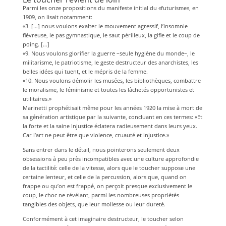
Parmi les onze propositions du manifeste initial du «futurisme», en
1909, on lisait notamment:
«3. […] nous voulons exalter le mouvement agressif, l’insomnie
fiévreuse, le pas gymnastique, le saut périlleux, la gifle et le coup de
poing. […]
«9. Nous voulons glorifier la guerre –seule hygiène du monde–, le
militarisme, le patriotisme, le geste destructeur des anarchistes, les
belles idées qui tuent, et le mépris de la femme.
«10. Nous voulons démolir les musées, les bibliothèques, combattre
le moralisme, le féminisme et toutes les lâchetés opportunistes et
utilitaires.»
Marinetti prophétisait même pour les années 1920 la mise à mort de
sa génération artistique par la suivante, concluant en ces termes: «Et
la forte et la saine Injustice éclatera radieusement dans leurs yeux.
Car l’art ne peut être que violence, cruauté et injustice.»
Sans entrer dans le détail, nous pointerons seulement deux
obsessions à peu près incompatibles avec une culture approfondie
de la tactilité: celle de la vitesse, alors que le toucher suppose une
certaine lenteur, et celle de la percussion, alors que, quand on
frappe ou qu’on est frappé, on perçoit presque exclusivement le
coup, le choc ne révélant, parmi les nombreuses propriétés
tangibles des objets, que leur mollesse ou leur dureté.
Conformément à cet imaginaire destructeur, le toucher selon