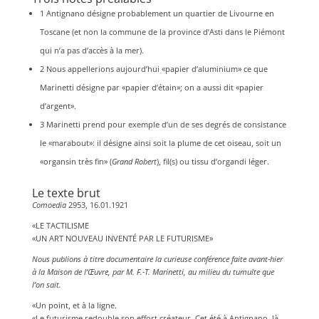
1 Antignano désigne probablement un quartier de Livourne en
Toscane (et non la commune de la province d’Asti dans le Piémont
qui n’a pas d’accès à la mer).
2 Nous appellerions aujourd’hui «papier d’aluminium» ce que
Marinetti désigne par «papier d’étain»; on a aussi dit «papier
d’argent».
3 Marinetti prend pour exemple d’un de ses degrés de consistance
le «marabout»: il désigne ainsi soit la plume de cet oiseau, soit un
«organsin très fin» (
Grand Robert
), fil(s) ou tissu d’organdi léger.
Le texte brut
Comoedia
2953, 16.01.1921
«LE TACTILISME
«UN ART NOUVEAU INVENTÉ PAR LE FUTURISME»
Nous publions à titre documentaire la curieuse conférence faite avant-hier
à la Maison de l’Œuvre, par M. F.-T. Marinetti, au milieu du tumulte que
l’on sait.
«Un point, et à la ligne.
«Le futurisme redouble son effort créateur. Cet été à Antignano, là