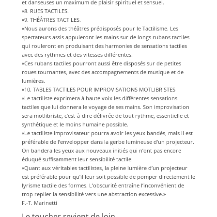
et danseuses un maximum de plaisir spirituel et sensuel.
«8. RUES TACTILES.
«9. THÉÂTRES TACTILES.
«Nous aurons des théâtres prédisposés pour le Tactilisme. Les
spectateurs assis appuieront les mains sur de longs rubans tactiles
qui rouleront en produisant des harmonies de sensations tactiles
avec des rythmes et des vitesses différentes.
«Ces rubans tactiles pourront aussi être disposés sur de petites
roues tournantes, avec des accompagnements de musique et de
lumières.
«10. TABLES TACTILES POUR IMPROVISATIONS MOTLIBRISTES
«Le tactiliste exprimera à haute voix les différentes sensations
tactiles que lui donnera le voyage de ses mains. Son improvisation
sera motlibriste, c’est-à-dire délivrée de tout rythme, essentielle et
synthétique et le moins humaine possible.
«Le tactiliste improvisateur pourra avoir les yeux bandés, mais il est
préférable de l’envelopper dans la gerbe lumineuse d’un projecteur.
On bandera les yeux aux nouveaux initiés qui n’ont pas encore
éduqué suffisamment leur sensibilité tactile.
«Quant aux véritables tactilistes, la pleine lumière d’un projecteur
est préférable pour qu’il leur soit possible de pomper directement le
lyrisme tactile des formes. L’obscurité entraîne l’inconvénient de
trop replier la sensibilité vers une abstraction excessive.»
F.-T. Marinetti
Le toucher revient de loin