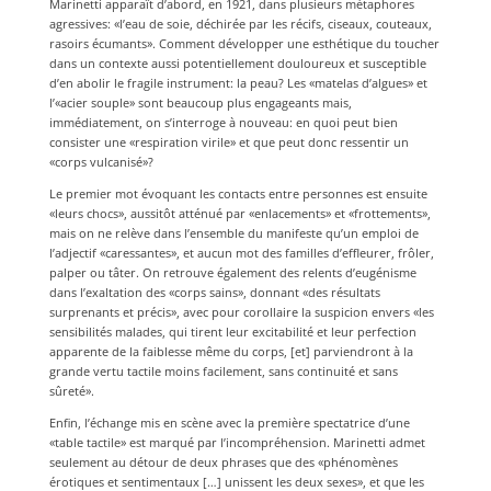
Marinetti apparaît d’abord, en 1921, dans plusieurs métaphores
agressives: «l’eau de soie, déchirée par les récifs, ciseaux, couteaux,
rasoirs écumants». Comment développer une esthétique du toucher
dans un contexte aussi potentiellement douloureux et susceptible
d’en abolir le fragile instrument: la peau? Les «matelas d’algues» et
l’«acier souple» sont beaucoup plus engageants mais,
immédiatement, on s’interroge à nouveau: en quoi peut bien
consister une «respiration virile» et que peut donc ressentir un
«corps vulcanisé»?
Le premier mot évoquant les contacts entre personnes est ensuite
«leurs chocs», aussitôt atténué par «enlacements» et «frottements»,
mais on ne relève dans l’ensemble du manifeste qu’un emploi de
l’adjectif «caressantes», et aucun mot des familles d’effleurer, frôler,
palper ou tâter. On retrouve également des relents d’eugénisme
dans l’exaltation des «corps sains», donnant «des résultats
surprenants et précis», avec pour corollaire la suspicion envers «les
sensibilités malades, qui tirent leur excitabilité et leur perfection
apparente de la faiblesse même du corps, [et] parviendront à la
grande vertu tactile moins facilement, sans continuité et sans
sûreté».
Enfin, l’échange mis en scène avec la première spectatrice d’une
«table tactile» est marqué par l’incompréhension. Marinetti admet
seulement au détour de deux phrases que des «phénomènes
érotiques et sentimentaux […] unissent les deux sexes», et que les