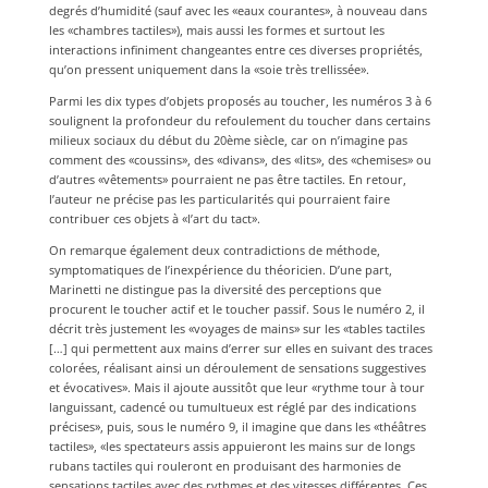
degrés d’humidité (sauf avec les «eaux courantes», à nouveau dans
les «chambres tactiles»), mais aussi les formes et surtout les
interactions infiniment changeantes entre ces diverses propriétés,
qu’on pressent uniquement dans la «soie très trellissée».
Parmi les dix types d’objets proposés au toucher, les numéros 3 à 6
soulignent la profondeur du refoulement du toucher dans certains
milieux sociaux du début du 20ème siècle, car on n’imagine pas
comment des «coussins», des «divans», des «lits», des «chemises» ou
d’autres «vêtements» pourraient ne pas être tactiles. En retour,
l’auteur ne précise pas les particularités qui pourraient faire
contribuer ces objets à «l’art du tact».
On remarque également deux contradictions de méthode,
symptomatiques de l’inexpérience du théoricien. D’une part,
Marinetti ne distingue pas la diversité des perceptions que
procurent le toucher actif et le toucher passif. Sous le numéro 2, il
décrit très justement les «voyages de mains» sur les «tables tactiles
[…] qui permettent aux mains d’errer sur elles en suivant des traces
colorées, réalisant ainsi un déroulement de sensations suggestives
et évocatives». Mais il ajoute aussitôt que leur «rythme tour à tour
languissant, cadencé ou tumultueux est réglé par des indications
précises», puis, sous le numéro 9, il imagine que dans les «théâtres
tactiles», «les spectateurs assis appuieront les mains sur de longs
rubans tactiles qui rouleront en produisant des harmonies de
sensations tactiles avec des rythmes et des vitesses différentes. Ces