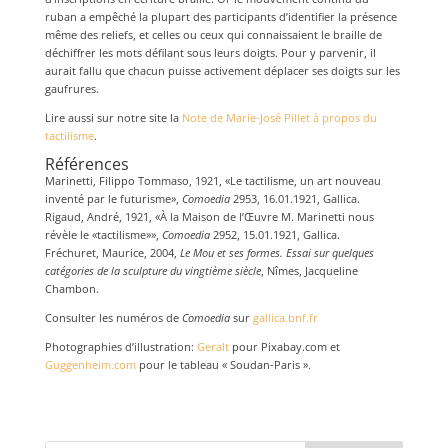
ruban a empêché la plupart des participants d’identifier la présence
même des reliefs, et celles ou ceux qui connaissaient le braille de
déchiffrer les mots défilant sous leurs doigts. Pour y parvenir, il
aurait fallu que chacun puisse activement déplacer ses doigts sur les
gaufrures.
Lire aussi sur notre site la
Note de Marie-José Pillet à propos du
tactilisme
.
Références
Marinetti, Filippo Tommaso, 1921, «Le tactilisme, un art nouveau
inventé par le futurisme»,
Comoedia
2953, 16.01.1921, Gallica.
Rigaud, André, 1921, «À la Maison de l’Œuvre M. Marinetti nous
révèle le «tactilisme»»,
Comoedia
2952, 15.01.1921, Gallica.
Fréchuret, Maurice, 2004,
Le Mou et ses formes. Essai sur quelques
catégories de la sculpture du vingtième siècle
, Nîmes, Jacqueline
Chambon.
Consulter les numéros de
Comoedia
sur
gallica.bnf.fr
Photographies d’illustration:
Geralt
pour Pixabay.com et
Guggenheim.com
pour le tableau « Soudan-Paris ».