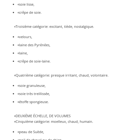
«soie lisse,
«crêpe de soie.
«Troisième catégorie: excitant, tiède, nostalgique.
«velours,
«laine des Pyrénées,
«laine,
«crêpe de soie-laine.
«Quatrième catégorie: presque irritant, chaud, volontaire.
«soie granuleuse,
«soie très treillissée,
«étoffe spongieuse.
«DEUXIÈME ÉCHELLE, DE VOLUMES
«Cinquième catégorie: moelleux, chaud, humain.
«peau de Suède,
«poil de cheval ou de chien,