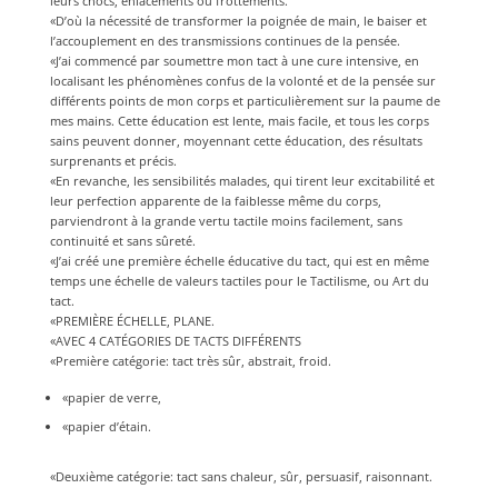
leurs chocs, enlacements ou frottements.
«D’où la nécessité de transformer la poignée de main, le baiser et
l’accouplement en des transmissions continues de la pensée.
«J’ai commencé par soumettre mon tact à une cure intensive, en
localisant les phénomènes confus de la volonté et de la pensée sur
différents points de mon corps et particulièrement sur la paume de
mes mains. Cette éducation est lente, mais facile, et tous les corps
sains peuvent donner, moyennant cette éducation, des résultats
surprenants et précis.
«En revanche, les sensibilités malades, qui tirent leur excitabilité et
leur perfection apparente de la faiblesse même du corps,
parviendront à la grande vertu tactile moins facilement, sans
continuité et sans sûreté.
«J’ai créé une première échelle éducative du tact, qui est en même
temps une échelle de valeurs tactiles pour le Tactilisme, ou Art du
tact.
«PREMIÈRE ÉCHELLE, PLANE.
«AVEC 4 CATÉGORIES DE TACTS DIFFÉRENTS
«Première catégorie: tact très sûr, abstrait, froid.
«papier de verre,
«papier d’étain.
«Deuxième catégorie: tact sans chaleur, sûr, persuasif, raisonnant.