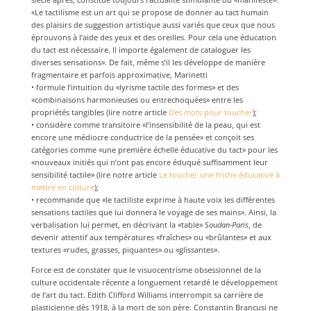
«Le tactilisme est un art qui se propose de donner au tact humain
des plaisirs de suggestion artistique aussi variés que ceux que nous
éprouvons à l’aide des yeux et des oreilles. Pour cela une éducation
du tact est nécessaire. Il importe également de cataloguer les
diverses sensations». De fait, même s’il les développe de manière
fragmentaire et parfois approximative, Marinetti
• formule l’intuition du «lyrisme tactile des formes» et des
«combinaisons harmonieuses ou entrechoquées» entre les
propriétés tangibles (lire notre article
Des mots pour toucher
);
• considère comme transitoire «l’insensibilité de la peau, qui est
encore une médiocre conductrice de la pensée» et conçoit ses
catégories comme «une première échelle éducative du tact» pour les
«nouveaux initiés qui n’ont pas encore éduqué suffisamment leur
sensibilité tactile» (lire notre article
Le toucher une friche éducative à
mettre en culture
);
• recommande que «le tactiliste exprime à haute voix les différentes
sensations tactiles que lui donnera le voyage de ses mains». Ainsi, la
verbalisation lui permet, en décrivant la «table»
Soudan-Paris
, de
devenir attentif aux températures «fraîches» ou «brûlantes» et aux
textures «rudes, grasses, piquantes» ou «glissantes».
Force est de constater que le visuocentrisme obsessionnel de la
culture occidentale récente a longuement retardé le développement
de l’art du tact. Edith Clifford Williams interrompit sa carrière de
plasticienne dès 1918, à la mort de son père. Constantin Brancusi ne