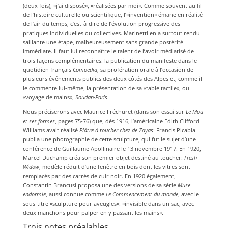
(deux fois), «j’ai disposé», «réalisées par moi». Comme souvent au fil
de l’histoire culturelle ou scientifique, l’«invention» émane en réalité
de l’air du temps, c’est-à-dire de l’évolution progressive des
pratiques individuelles ou collectives. Marinetti en a surtout rendu
saillante une étape, malheureusement sans grande postérité
immédiate. Il faut lui reconnaître le talent de l’avoir médiatisé de
trois façons complémentaires: la publication du manifeste dans le
quotidien français
Comoedia
, sa profération orale à l’occasion de
plusieurs événements publics des deux côtés des Alpes et, comme il
le commente lui-même, la présentation de sa «table tactile», ou
«voyage de mains»,
Soudan-Paris
.
Nous préciserons avec Maurice Fréchuret (dans son essai sur
Le Mou
et ses formes
, pages 75-76) que, dès 1916, l’américaine Edith Clifford
Williams avait réalisé
Plâtre à toucher chez de Zayas
: Francis Picabia
publia une photographie de cette sculpture, qui fut le sujet d’une
conférence de Guillaume Apollinaire le 13 novembre 1917. En 1920,
Marcel Duchamp créa son premier objet destiné au toucher:
Fresh
Widow
, modèle réduit d’une fenêtre en bois dont les vitres sont
remplacés par des carrés de cuir noir. En 1920 également,
Constantin Brancusi proposa une des versions de sa série
Muse
endormie
, aussi connue comme
Le Commencement du monde
, avec le
sous-titre «sculpture pour aveugles»: «invisible dans un sac, avec
deux manchons pour palper en y passant les mains».
Trois notes préalables