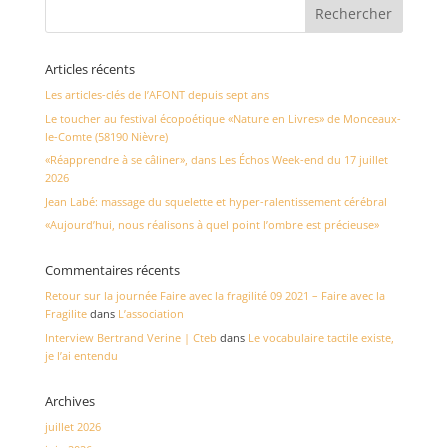
Articles récents
Les articles-clés de l’AFONT depuis sept ans
Le toucher au festival écopoétique «Nature en Livres» de Monceaux-
le-Comte (58190 Nièvre)
«Réapprendre à se câliner», dans Les Échos Week-end du 17 juillet
2026
Jean Labé: massage du squelette et hyper-ralentissement cérébral
«Aujourd’hui, nous réalisons à quel point l’ombre est précieuse»
Commentaires récents
Retour sur la journée Faire avec la fragilité 09 2021 – Faire avec la
Fragilite
dans
L’association
Interview Bertrand Verine | Cteb
dans
Le vocabulaire tactile existe,
je l’ai entendu
Archives
juillet 2026