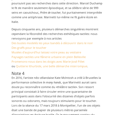
poursuivit pas ses recherches dans cette direction. Marcel Duchamp
le fit de manière seulement épisodique, et sa célèbre série de 999
seins en caoutchouc,
Prière de toucher
, fut puritainement interprétée
comme une antiphrase. Marinetti lui-même ne fit guère école en
Italie.
Depuis cinquante ans, plusieurs démarches singulières montrent
cependant la fécondité des recherches esthétiques tactiles: nous
renvoyons par exemple à nos articles
Des bustes modelés les yeux bandés à découvrir dans le noir
Des graffs pour le toucher
Musées d’aujourd’hui laissez votre peau au vestiaire
Paysages tactiles une flânerie urbaine en plein Belleville
Promenons-nous dans les doigts avec Marie-José Pillet
ou
Quitterie Ithurbide, une belle démarche interrompue
.
Note 4
En 2016, l’artiste néo-zélandaise Kate McIntosh a créé à Bruxelles la
performance collective
In many hands
, que Marinetti aurait sans
doute pu reconnaître comme du «théâtre tactile». Son ressort
principal consistait à faire circuler entre une quarantaine de
participants assis dans l’obscurité des dizaines d’objets parfois
sonores ou odorants, mais toujours stimulants pour le toucher.
Lors de la séance du 17 mars 2018 à Montpellier, l’un de ces objets
était une bande de papier de plusieurs mètres parsemée
d’inscriptions en écriture braille. Or le mouvement continu du