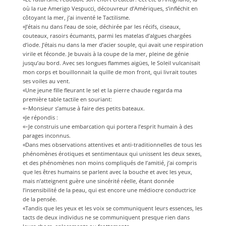
où la rue Amerigo Vespucci, découvreur d’Amériques, s’infléchit en
côtoyant la mer, j’ai inventé le Tactilisme.
«J’étais nu dans l’eau de soie, déchirée par les récifs, ciseaux,
couteaux, rasoirs écumants, parmi les matelas d’algues chargées
d’iode. J’étais nu dans la mer d’acier souple, qui avait une respiration
virile et féconde. Je buvais à la coupe de la mer, pleine de génie
jusqu’au bord. Avec ses longues flammes aigües, le Soleil vulcanisait
mon corps et bouillonnait la quille de mon front, qui livrait toutes
ses voiles au vent.
«Une jeune fille fleurant le sel et la pierre chaude regarda ma
première table tactile en souriant:
«–Monsieur s’amuse à faire des petits bateaux.
«Je répondis :
«–Je construis une embarcation qui portera l’esprit humain à des
parages inconnus.
«Dans mes observations attentives et anti-traditionnelles de tous les
phénomènes érotiques et sentimentaux qui unissent les deux sexes,
et des phénomènes non moins compliqués de l’amitié, j’ai compris
que les êtres humains se parlent avec la bouche et avec les yeux,
mais n’atteignent guère une sincérité réelle, étant donnée
l’insensibilité de la peau, qui est encore une médiocre conductrice
de la pensée.
«Tandis que les yeux et les voix se communiquent leurs essences, les
tacts de deux individus ne se communiquent presque rien dans