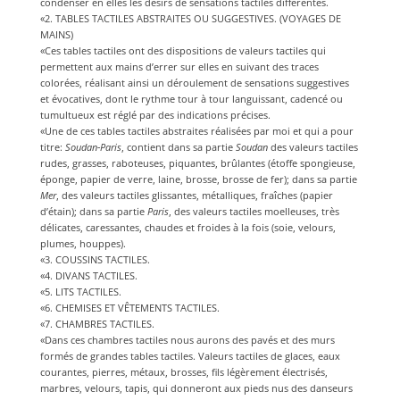
condenser en elles les désirs de sensations tactiles différentes.
«2. TABLES TACTILES ABSTRAITES OU SUGGESTIVES. (VOYAGES DE
MAINS)
«Ces tables tactiles ont des dispositions de valeurs tactiles qui
permettent aux mains d’errer sur elles en suivant des traces
colorées, réalisant ainsi un déroulement de sensations suggestives
et évocatives, dont le rythme tour à tour languissant, cadencé ou
tumultueux est réglé par des indications précises.
«Une de ces tables tactiles abstraites réalisées par moi et qui a pour
titre:
Soudan-Paris
, contient dans sa partie
Soudan
des valeurs tactiles
rudes, grasses, raboteuses, piquantes, brûlantes (étoffe spongieuse,
éponge, papier de verre, laine, brosse, brosse de fer); dans sa partie
Mer
, des valeurs tactiles glissantes, métalliques, fraîches (papier
d’étain); dans sa partie
Paris
, des valeurs tactiles moelleuses, très
délicates, caressantes, chaudes et froides à la fois (soie, velours,
plumes, houppes).
«3. COUSSINS TACTILES.
«4. DIVANS TACTILES.
«5. LITS TACTILES.
«6. CHEMISES ET VÊTEMENTS TACTILES.
«7. CHAMBRES TACTILES.
«Dans ces chambres tactiles nous aurons des pavés et des murs
formés de grandes tables tactiles. Valeurs tactiles de glaces, eaux
courantes, pierres, métaux, brosses, fils légèrement électrisés,
marbres, velours, tapis, qui donneront aux pieds nus des danseurs