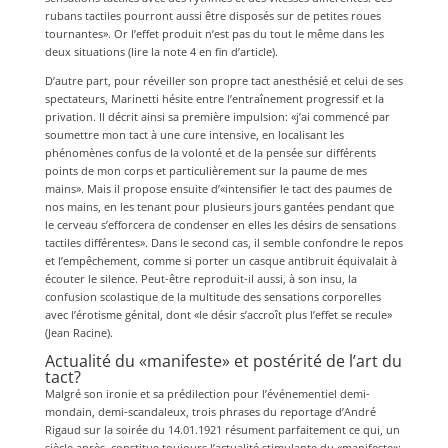
rubans tactiles pourront aussi être disposés sur de petites roues
tournantes». Or l’effet produit n’est pas du tout le même dans les
deux situations (lire la note 4 en fin d’article).
D’autre part, pour réveiller son propre tact anesthésié et celui de ses
spectateurs, Marinetti hésite entre l’entraînement progressif et la
privation. Il décrit ainsi sa première impulsion: «j’ai commencé par
soumettre mon tact à une cure intensive, en localisant les
phénomènes confus de la volonté et de la pensée sur différents
points de mon corps et particulièrement sur la paume de mes
mains». Mais il propose ensuite d’«intensifier le tact des paumes de
nos mains, en les tenant pour plusieurs jours gantées pendant que
le cerveau s’efforcera de condenser en elles les désirs de sensations
tactiles différentes». Dans le second cas, il semble confondre le repos
et l’empêchement, comme si porter un casque antibruit équivalait à
écouter le silence. Peut-être reproduit-il aussi, à son insu, la
confusion scolastique de la multitude des sensations corporelles
avec l’érotisme génital, dont «le désir s’accroît plus l’effet se recule»
(Jean Racine).
Actualité du «manifeste» et postérité de l’art du
tact?
Malgré son ironie et sa prédilection pour l’événementiel demi-
mondain, demi-scandaleux, trois phrases du reportage d’André
Rigaud sur la soirée du 14.01.1921 résument parfaitement ce qui, un
siècle après, constitue toujours l’actualité stimulante du «manifeste»: