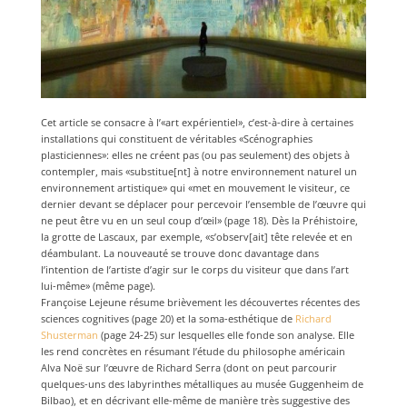
Cet article se consacre à l’«art expérientiel», c’est-à-dire à certaines
installations qui constituent de véritables «Scénographies
plasticiennes»: elles ne créent pas (ou pas seulement) des objets à
contempler, mais «substitue[nt] à notre environnement naturel un
environnement artistique» qui «met en mouvement le visiteur, ce
dernier devant se déplacer pour percevoir l’ensemble de l’œuvre qui
ne peut être vu en un seul coup d’œil» (page 18). Dès la Préhistoire,
la grotte de Lascaux, par exemple, «s’observ[ait] tête relevée et en
déambulant. La nouveauté se trouve donc davantage dans
l’intention de l’artiste d’agir sur le corps du visiteur que dans l’art
lui-même» (même page).
Françoise Lejeune résume brièvement les découvertes récentes des
sciences cognitives (page 20) et la soma-esthétique de
Richard
Shusterman
(page 24-25) sur lesquelles elle fonde son analyse. Elle
les rend concrètes en résumant l’étude du philosophe américain
Alva Noë sur l’œuvre de Richard Serra (dont on peut parcourir
quelques-uns des labyrinthes métalliques au musée Guggenheim de
Bilbao), et en décrivant elle-même de manière très suggestive des