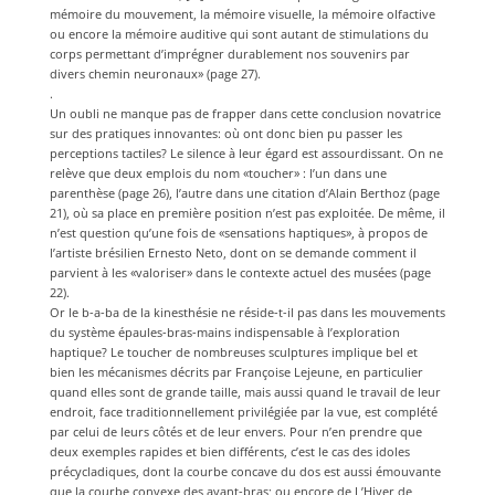
mémoire du mouvement, la mémoire visuelle, la mémoire olfactive
ou encore la mémoire auditive qui sont autant de stimulations du
corps permettant d’imprégner durablement nos souvenirs par
divers chemin neuronaux» (page 27).
.
Un oubli ne manque pas de frapper dans cette conclusion novatrice
sur des pratiques innovantes: où ont donc bien pu passer les
perceptions tactiles? Le silence à leur égard est assourdissant. On ne
relève que deux emplois du nom «toucher» : l’un dans une
parenthèse (page 26), l’autre dans une citation d’Alain Berthoz (page
21), où sa place en première position n’est pas exploitée. De même, il
n’est question qu’une fois de «sensations haptiques», à propos de
l’artiste brésilien Ernesto Neto, dont on se demande comment il
parvient à les «valoriser» dans le contexte actuel des musées (page
22).
Or le b-a-ba de la kinesthésie ne réside-t-il pas dans les mouvements
du système épaules-bras-mains indispensable à l’exploration
haptique? Le toucher de nombreuses sculptures implique bel et
bien les mécanismes décrits par Françoise Lejeune, en particulier
quand elles sont de grande taille, mais aussi quand le travail de leur
endroit, face traditionnellement privilégiée par la vue, est complété
par celui de leurs côtés et de leur envers. Pour n’en prendre que
deux exemples rapides et bien différents, c’est le cas des idoles
précycladiques, dont la courbe concave du dos est aussi émouvante
que la courbe convexe des avant-bras; ou encore de L’Hiver de