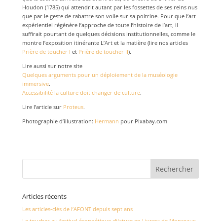
Houdon (1785) qui attendrit autant par les fossettes de ses reins nus
que par le geste de rabattre son voile sur sa poitrine. Pour que l’art
expérientiel régénère l’approche de toute l’histoire de l’art, il
suffirait pourtant de quelques décisions institutionnelles, comme le
montre l’exposition itinérante L’Art et la matière (lire nos articles
Prière de toucher I
et
Prière de toucher II
).
Lire aussi sur notre site
Quelques arguments pour un déploiement de la muséologie
immersive
.
Accessibilité la culture doit changer de culture
.
Lire l’article sur
Proteus
.
Photographie d’illustration:
Hermann
pour Pixabay.com
Articles récents
Les articles-clés de l’AFONT depuis sept ans
Le toucher au festival écopoétique «Nature en Livres» de Monceaux-