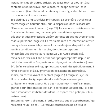
installations de six autres artistes. De telles œuvres ajoutent à la
contemplation un travail sur la posture (proprioception) et le
mouvement (kinesthésie) du visiteur qui imprègne durablement son
corps et enrichit son souvenir.
Elle distingue cinq stratégies principales. La première travaille sur
l’accrochage en hauteur et/ou sur la dispersion dans l’espace des
éléments composant l’œuvre (page 22). La seconde consiste à rendre
l’installation interactive, par exemple quand des «capteurs
déclenchent des projections vidéo» en fonction des mouvements de
chaque personne (page 23). La troisième crée des interactions entre
nos systèmes sensoriels, comme lorsque des jeux d’opacité et de
lumière conditionnent la marche, donc les perceptions
kinesthésiques des visiteurs (pages 23-24). Autre possibilité,
certaines œuvres de Land art ne sont pas perceptibles depuis un
point d’observation fixe, mais en se déplaçant dans la nature (page
24). Enfin, certaines scénographies sont «destinées spécifiquement à
l’éveil sensoriel et à l’augmentation de l’attention accordée au
soma», au corps >vivant et sentant (page 25). Françoise Lejeune
illustre ce dernier type par des dispositifs qui «ne sont pas
suffisamment réduits pour être des maquettes» ni «suffisamment
grands pour être praticables» par le corps d’un adulte: celui-ci doit
donc «réadapter ses habitudes dans un espace trop petit pour lui»
(même page).
En somme, «contrairement à l’attitude classique d’“absorbement” qui
réclamait l’oubli de soi, […] l’œuvre contemporaine agit sur la