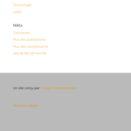
Technologie
video
Méta
Connexion
Flux des publications
Flux des commentaires
Site de WordPress-FR
Un site conçu par
Poulpe Communication
Mentions légales