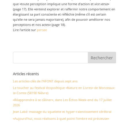
que «toute perception implique une forme d’action et
vice versa
»
(page 17). Elle «entend explorer et raffermir notre comportement en
élargissant sa part consciente et réfléchie (même s’il est certain
qu’elle ne sera jamais majoritaire), afin de pouvoir améliorer nos
perceptions et nos actes» (page 18).
Lire l’article sur
persee
Articles récents
Les articles-clés de l’AFONT depuis sept ans
Le toucher au festival écopoétique «Nature en Livres» de Monceaux-
le-Comte (58190 Nièvre)
«Réapprendre à se câliner», dans Les Échos Week-end du 17 juillet
2026
Jean Labé: massage du squelette et hyper-ralentissement cérébral
«Aujourd’hui, nous réalisons à quel point l’ombre est précieuse»