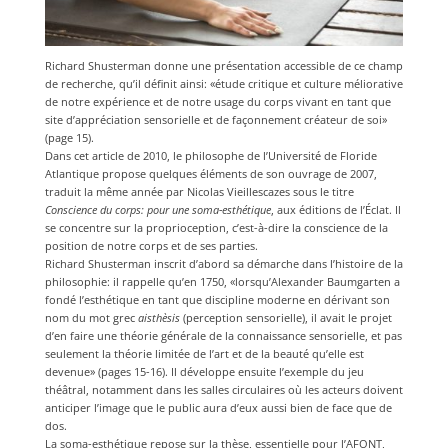
Richard Shusterman donne une présentation accessible de ce champ
de recherche, qu’il définit ainsi: «étude critique et culture méliorative
de notre expérience et de notre usage du corps vivant en tant que
site d’appréciation sensorielle et de façonnement créateur de soi»
(page 15).
Dans cet article de 2010, le philosophe de l’Université de Floride
Atlantique propose quelques éléments de son ouvrage de 2007,
traduit la même année par Nicolas Vieillescazes sous le titre
Conscience du corps: pour une soma-esthétique
, aux éditions de l’Éclat. Il
se concentre sur la proprioception, c’est-à-dire la conscience de la
position de notre corps et de ses parties.
Richard Shusterman inscrit d’abord sa démarche dans l’histoire de la
philosophie: il rappelle qu’en 1750, «lorsqu’Alexander Baumgarten a
fondé l’esthétique en tant que discipline moderne en dérivant son
nom du mot grec
aisthèsis
(perception sensorielle), il avait le projet
d’en faire une théorie générale de la connaissance sensorielle, et pas
seulement la théorie limitée de l’art et de la beauté qu’elle est
devenue» (pages 15-16). Il développe ensuite l’exemple du jeu
théâtral, notamment dans les salles circulaires où les acteurs doivent
anticiper l’image que le public aura d’eux aussi bien de face que de
dos.
La soma-esthétique repose sur la thèse, essentielle pour l’AFONT,