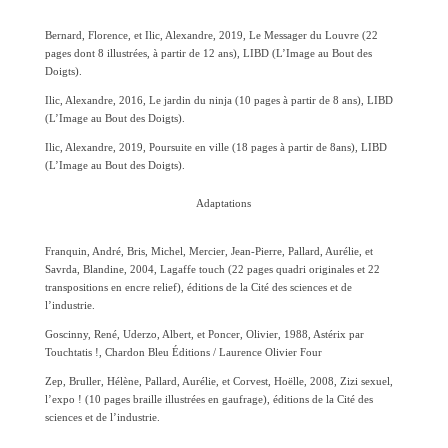
Bernard
, Florence,
et Ilic
, Alexandre
,
2019, Le Messager du Louvre
(
22
pages dont
8 illustrées
, à partir de 12 ans
)
, LIBD (L’Image au Bout des
Doigts)
.
Ilic, Alexandre, 2016,
Le jardin du ninja
(10 pages à partir de 8 ans)
, LIBD
(L’Image au Bout des Doigts)
.
Ilic, Alexandre, 2019,
Poursuite en ville
(18 pages à partir de 8ans)
, LIBD
(L’Image au Bout des Doigts).
Adaptations
Franquin,
André
,
Bris, Michel, Mercier, Jean-Pierre, Pallard, Aurélie, et
Savrda, Blandine,
2004,
Lagaffe touch
(
22 pages
quadri originales et 22
transpositions en
encre relief
)
, éditions de la Cité des sciences et de
l’industrie
.
Goscinny, René, Uderzo, Albert,
et Poncer, Olivier
, 1988
, Astérix par
Touchtatis
!, Chardon Bleu Éditions / Laurence Olivier Four
Zep, Bruller,
Hélène,
Pallard
, Aurélie,
et Corvest
, Hoëlle
, 200
8
,
Zizi sexuel,
l’expo !
(10
pages
braille illustr
ées
en gaufrage
)
, éditions de la Cité des
sciences et de l’industrie
.