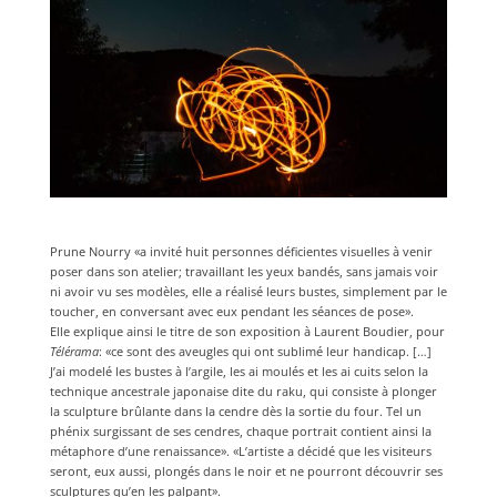
Prune Nourry «a invité huit personnes déficientes visuelles à venir
poser dans son atelier; travaillant les yeux bandés, sans jamais voir
ni avoir vu ses modèles, elle a réalisé leurs bustes, simplement par le
toucher, en conversant avec eux pendant les séances de pose».
Elle explique ainsi le titre de son exposition à Laurent Boudier, pour
Télérama
: «ce sont des aveugles qui ont sublimé leur handicap. […]
J’ai modelé les bustes à l’argile, les ai moulés et les ai cuits selon la
technique ancestrale japonaise dite du raku, qui consiste à plonger
la sculpture brûlante dans la cendre dès la sortie du four. Tel un
phénix surgissant de ses cendres, chaque portrait contient ainsi la
métaphore d’une renaissance». «L’artiste a décidé que les visiteurs
seront, eux aussi, plongés dans le noir et ne pourront découvrir ses
sculptures qu’en les palpant».