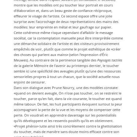
montre que les modèles ont pu toucher leur portrait en cours
d’élaboration et, dans un beau geste de confiance réciproque,
effleurer le visage de l’artiste. Ce second espace offre une jolie
surprise avec l’accrochage de deux représentations des mains des
modèles: leur empreinte en métal et leur gaufrage sur papier.
Cette cohérence même risque cependant d’affaiblir le message
sociétal, car la contemplation manuelle peut être interprétée comme
une démarche solidaire de l’artiste et des visiteurs provisoirement
empêchés de voir, plutôt que comme le projet esthétique de «créer
des choses qui parlent aux mains» (selon l’expression d’Éric
Meuwes). Au contraire de la pertinence tangible des
Paysages tactiles
de la galerie Mémoire de l’avenir au printemps dernier, le toucher
semble ici une spécificité des aveugles plutôt qu’une des ressources
sensorielles propres à tout un chacun, que la société actuelle nous
enjoint de censurer.
Dans son dialogue avec Prune Nourry, une des modèles constate:
«quand on devient aveugle, On n’ose pas toucher, on se restreint le
toucher, parce qu’en fait, dans la vie courante, le toucher est quand
même tabou». De fait, les huit participants évoquent surtout la peur
accompagnant la perte de la vue et les moyens de compenser cette
perte. On voudrait en apprendre davantage sur les potentialités
qu’ils développent et les ressentis positifs qu’ils en obtiennent.
«Projet phénix» lutte ainsi très concrètement contre la ghettoïsation
du toucher, mais de manière sans doute moins efficace contre son