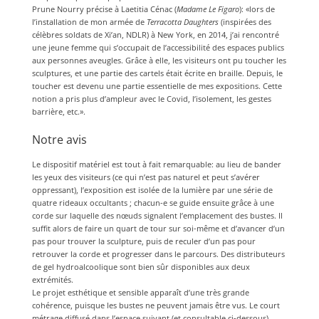
Prune Nourry précise à Laetitia Cénac (
Madame Le Figaro
): «lors de
l’installation de mon armée de
Terracotta Daughters
(inspirées des
célèbres soldats de Xi’an, NDLR) à New York, en 2014, j’ai rencontré
une jeune femme qui s’occupait de l’accessibilité des espaces publics
aux personnes aveugles. Grâce à elle, les visiteurs ont pu toucher les
sculptures, et une partie des cartels était écrite en braille. Depuis, le
toucher est devenu une partie essentielle de mes expositions. Cette
notion a pris plus d’ampleur avec le Covid, l’isolement, les gestes
barrière, etc.».
Notre avis
Le dispositif matériel est tout à fait remarquable: au lieu de bander
les yeux des visiteurs (ce qui n’est pas naturel et peut s’avérer
oppressant), l’exposition est isolée de la lumière par une série de
quatre rideaux occultants ; chacun-e se guide ensuite grâce à une
corde sur laquelle des nœuds signalent l’emplacement des bustes. Il
suffit alors de faire un quart de tour sur soi-même et d’avancer d’un
pas pour trouver la sculpture, puis de reculer d’un pas pour
retrouver la corde et progresser dans le parcours. Des distributeurs
de gel hydroalcoolique sont bien sûr disponibles aux deux
extrémités.
Le projet esthétique et sensible apparaît d’une très grande
cohérence, puisque les bustes ne peuvent jamais être vus. Le court
métrage diffusé dans l’espace suivant (et consultable ci-dessous)