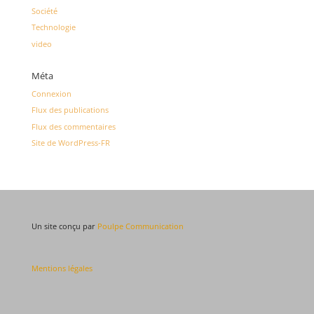
Société
Technologie
video
Méta
Connexion
Flux des publications
Flux des commentaires
Site de WordPress-FR
Un site conçu par
Poulpe Communication
Mentions légales