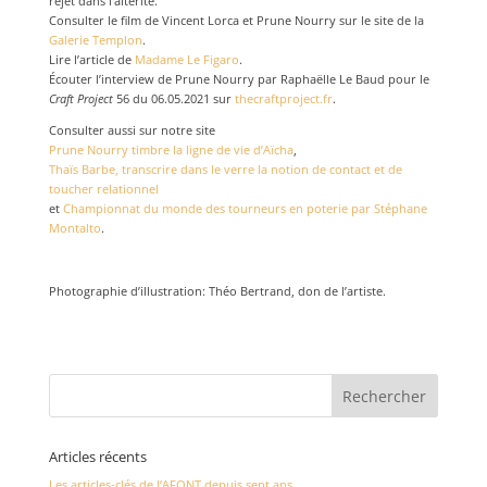
rejet dans l’altérité.
Consulter le film de Vincent Lorca et Prune Nourry sur le site de la
Galerie Templon
.
Lire l’article de
Madame Le Figaro
.
Écouter l’interview de Prune Nourry par Raphaëlle Le Baud pour le
Craft Project
56 du 06.05.2021 sur
thecraftproject.fr
.
Consulter aussi sur notre site
Prune Nourry timbre la ligne de vie d’Aïcha
,
Thaïs Barbe, transcrire dans le verre la notion de contact et de
toucher relationnel
et
Championnat du monde des tourneurs en poterie par Stéphane
Montalto
.
Photographie d’illustration: Théo Bertrand, don de l’artiste.
Articles récents
Les articles-clés de l’AFONT depuis sept ans