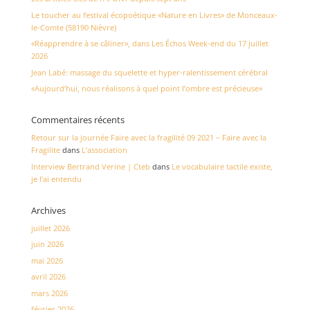
Le toucher au festival écopoétique «Nature en Livres» de Monceaux-
le-Comte (58190 Nièvre)
«Réapprendre à se câliner», dans Les Échos Week-end du 17 juillet
2026
Jean Labé: massage du squelette et hyper-ralentissement cérébral
«Aujourd’hui, nous réalisons à quel point l’ombre est précieuse»
Commentaires récents
Retour sur la journée Faire avec la fragilité 09 2021 – Faire avec la
Fragilite
dans
L’association
Interview Bertrand Verine | Cteb
dans
Le vocabulaire tactile existe,
je l’ai entendu
Archives
juillet 2026
juin 2026
mai 2026
avril 2026
mars 2026
février 2026