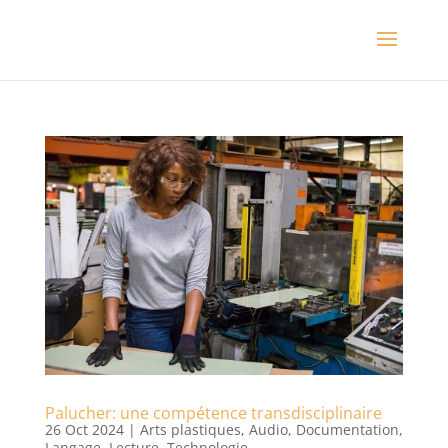
Palucher: une compétence transdisciplinaire
26 Oct 2024
|
Arts plastiques
,
Audio
,
Documentation
,
Langage
,
Lecture
,
Technologie