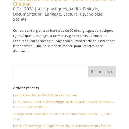
Chauvet
6 Oct 2024
|
Arts plastiques
,
Audio
,
Biologie
,
Documentation
,
Langage
,
Lecture
,
Psychologie
,
Société
Ce neurochirurgien a collecté plus de 90 témoignages, de quelques
lignes à quelques pages, auprès d’usagers experts, célèbres ou
connus de leurs proches: du vigneron au concertiste en passant par
le tennisman… Une belle idée de cadeau pour les fêtes de fin
d’année!...
Articles récents
Les articles-clés de l’AFONT depuis sept ans
Le toucher au festival écopoétique «Nature en Livres» de Monceaux-
le-Comte (58190 Nièvre)
«Réapprendre à se câliner», dans Les Échos Week-end du 17 juillet
2026
Jean Labé: massage du squelette et hyper-ralentissement cérébral