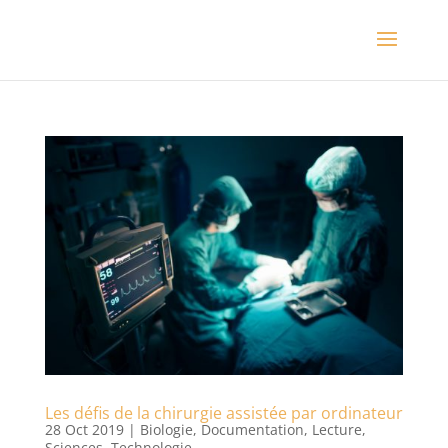
Les défis de la chirurgie assistée par ordinateur
28 Oct 2019
|
Biologie
,
Documentation
,
Lecture
,
Sciences
,
Technologie