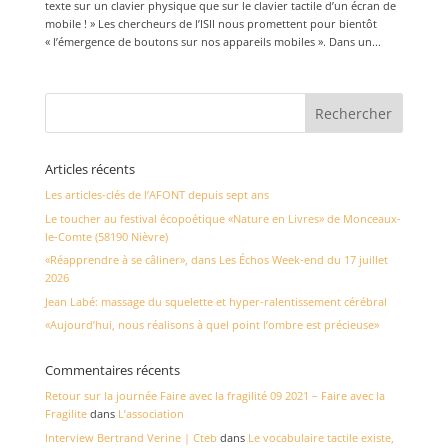
texte sur un clavier physique que sur le clavier tactile d’un écran de
mobile ! » Les chercheurs de l’ISII nous promettent pour bientôt
« l’émergence de boutons sur nos appareils mobiles ». Dans un...
Articles récents
Les articles-clés de l’AFONT depuis sept ans
Le toucher au festival écopoétique «Nature en Livres» de Monceaux-
le-Comte (58190 Nièvre)
«Réapprendre à se câliner», dans Les Échos Week-end du 17 juillet
2026
Jean Labé: massage du squelette et hyper-ralentissement cérébral
«Aujourd’hui, nous réalisons à quel point l’ombre est précieuse»
Commentaires récents
Retour sur la journée Faire avec la fragilité 09 2021 – Faire avec la
Fragilite
dans
L’association
Interview Bertrand Verine | Cteb
dans
Le vocabulaire tactile existe,