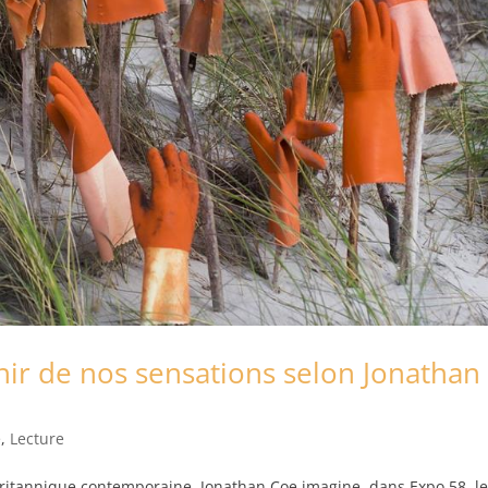
venir de nos sensations selon Jonathan
e
,
Lecture
 britannique contemporaine, Jonathan Coe imagine, dans Expo 58, l