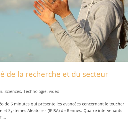
é de la recherche et du secteur
on
,
Sciences
,
Technologie
,
video
éo de 6 minutes qui présente les avancées concernant le toucher
que et Systèmes Aléatoires (IRISA) de Rennes. Quatre intervenants
....