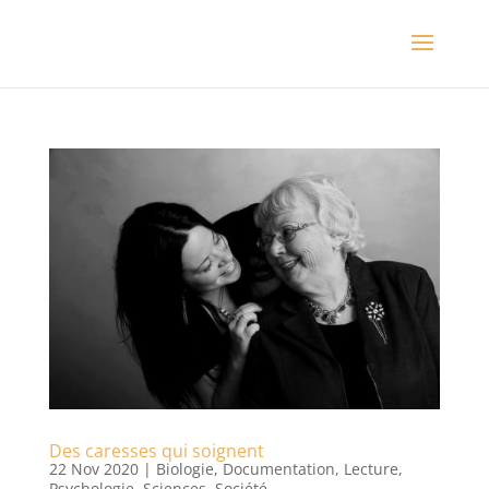
Des caresses qui soignent
22 Nov 2020
|
Biologie
,
Documentation
,
Lecture
,
Psychologie
,
Sciences
,
Société