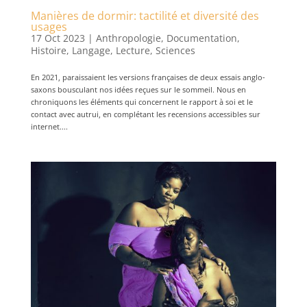
Manières de dormir: tactilité et diversité des
usages
17 Oct 2023
|
Anthropologie
,
Documentation
,
Histoire
,
Langage
,
Lecture
,
Sciences
En 2021, paraissaient les versions françaises de deux essais anglo-
saxons bousculant nos idées reçues sur le sommeil. Nous en
chroniquons les éléments qui concernent le rapport à soi et le
contact avec autrui, en complétant les recensions accessibles sur
internet....