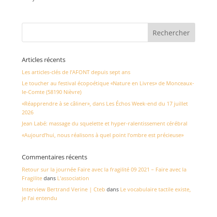
Articles récents
Les articles-clés de l’AFONT depuis sept ans
Le toucher au festival écopoétique «Nature en Livres» de Monceaux-
le-Comte (58190 Nièvre)
«Réapprendre à se câliner», dans Les Échos Week-end du 17 juillet
2026
Jean Labé: massage du squelette et hyper-ralentissement cérébral
«Aujourd’hui, nous réalisons à quel point l’ombre est précieuse»
Commentaires récents
Retour sur la journée Faire avec la fragilité 09 2021 – Faire avec la
Fragilite
dans
L’association
Interview Bertrand Verine | Cteb
dans
Le vocabulaire tactile existe,
je l’ai entendu