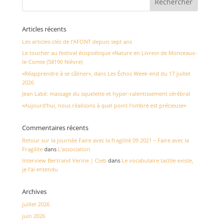
Articles récents
Les articles-clés de l’AFONT depuis sept ans
Le toucher au festival écopoétique «Nature en Livres» de Monceaux-
le-Comte (58190 Nièvre)
«Réapprendre à se câliner», dans Les Échos Week-end du 17 juillet
2026
Jean Labé: massage du squelette et hyper-ralentissement cérébral
«Aujourd’hui, nous réalisons à quel point l’ombre est précieuse»
Commentaires récents
Retour sur la journée Faire avec la fragilité 09 2021 – Faire avec la
Fragilite
dans
L’association
Interview Bertrand Verine | Cteb
dans
Le vocabulaire tactile existe,
je l’ai entendu
Archives
juillet 2026
juin 2026