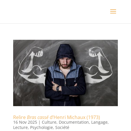
Relire
Bras cassé
d’Henri Michaux (1973)
16 Nov 2025
|
Culture
,
Documentation
,
Langage
,
Lecture
,
Psychologie
,
Société