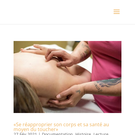
«Se réapproprier son corps et sa santé au
moyen du toucher»
27 Fév 2021
|
Documentation
,
Histoire
,
Lecture
,