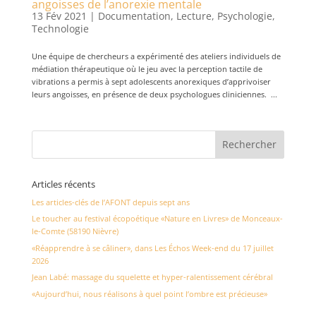
angoisses de l’anorexie mentale
13 Fév 2021
|
Documentation
,
Lecture
,
Psychologie
,
Technologie
Une équipe de chercheurs a expérimenté des ateliers individuels de
médiation thérapeutique où le jeu avec la perception tactile de
vibrations a permis à sept adolescents anorexiques d’apprivoiser
leurs angoisses, en présence de deux psychologues cliniciennes. ...
Articles récents
Les articles-clés de l’AFONT depuis sept ans
Le toucher au festival écopoétique «Nature en Livres» de Monceaux-
le-Comte (58190 Nièvre)
«Réapprendre à se câliner», dans Les Échos Week-end du 17 juillet
2026
Jean Labé: massage du squelette et hyper-ralentissement cérébral
«Aujourd’hui, nous réalisons à quel point l’ombre est précieuse»