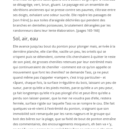
se désagrège, vert, brun, gluant. Le paysage est un ensemble de
sécrétions anciennes qui se presse contre ses paumes, s’écrase entre
ses doigts, exhalant une odeur sucrée. Elle repère les passages de
[son frère] Ju aux toiles d’araignée déchirées qui pendent des
branches en dentelles poisseuses, brutalement dérangées par les
randonneurs dans leur lente élaboration. [pages 165-166]
Sol, air, eau
Elle avance jusqu’au bout du ponton pour plonger mais, arrivée à la
dernière planche, elle s’arrête, vacille un peu, les orteils qui se
crispent puis se détendent, comme s’ils cherchaient à quitter le reste
de son pied, de grosses chenilles retenues par leur extrémité mais
qui continueraient de cheniller –comment est-ce qu’on appelle ce
mouvement que font les chenilles? se demande Tass, ça ne peut
quand même pas s’appeler «ramper», c’est trop particulier– et
râpant, chaque fois, la surface irrégulière du bois, laissant un peu de
sueur, parce qu’elle a les pieds moites, parce qu’elle a un peu peur,
ça fait longtemps qu’elle n’a pas plongé d’ici et peut-être qu’elle a
perdu son laisser-passer, que la mer ne voudra pas d’elle, restera
fermée, surface rigide sur laquelle Tass va se rompre le cou. Elle fait
quelques va-et-vient à l’extrémité du ponton, craignant que son
immobilité soit remarquée par les rares nageurs et le groupe qui
boit des bières sur la plage, que sa fixité de bout de ponton entraîne
des commentaires, des encouragements moqueurs, eh ben va « ‘y,