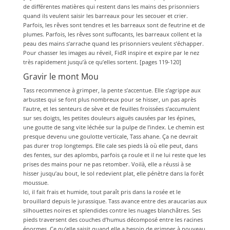
de différentes matières qui restent dans les mains des prisonniers
quand ils veulent saisir les barreaux pour les secouer et crier.
Parfois, les rêves sont tendres et les barreaux sont de feutrine et de
plumes. Parfois, les rêves sont suffocants, les barreaux collent et la
peau des mains s’arrache quand les prisonniers veulent s’échapper.
Pour chasser les images au réveil, FidR inspire et expire par le nez
très rapidement jusqu’à ce qu’elles sortent. [pages 119-120]
Gravir le mont Mou
Tass recommence à grimper, la pente s’accentue. Elle s’agrippe aux
arbustes qui se font plus nombreux pour se hisser, un pas après
l’autre, et les senteurs de sève et de feuilles froissées s’accumulent
sur ses doigts, les petites douleurs aiguës causées par les épines,
une goutte de sang vite léchée sur la pulpe de l’index. Le chemin est
presque devenu une goulotte verticale, Tass ahane. Ça ne devrait
pas durer trop longtemps. Elle cale ses pieds là où elle peut, dans
des fentes, sur des aplombs, parfois ça roule et il ne lui reste que les
prises des mains pour ne pas retomber. Voilà, elle a réussi à se
hisser jusqu’au bout, le sol redevient plat, elle pénètre dans la forêt
moussue.
Ici, il fait frais et humide, tout paraît pris dans la rosée et le
brouillard depuis le jurassique. Tass avance entre des araucarias aux
silhouettes noires et splendides contre les nuages blanchâtres. Ses
pieds traversent des couches d’humus décomposé entre les racines
énormes. Ce qu’elle saisit quand elle a besoin de grimper à nouveau