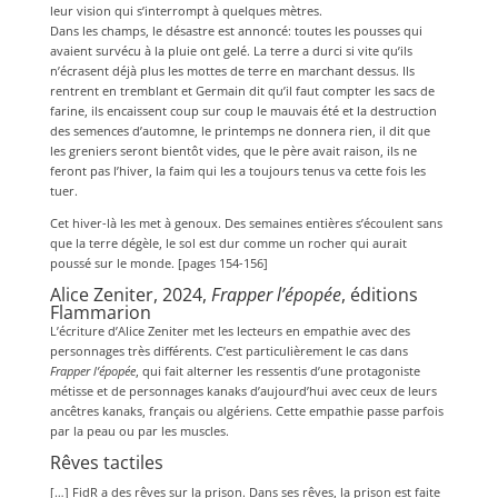
leur vision qui s’interrompt à quelques mètres.
Dans les champs, le désastre est annoncé: toutes les pousses qui
avaient survécu à la pluie ont gelé. La terre a durci si vite qu’ils
n’écrasent déjà plus les mottes de terre en marchant dessus. Ils
rentrent en tremblant et Germain dit qu’il faut compter les sacs de
farine, ils encaissent coup sur coup le mauvais été et la destruction
des semences d’automne, le printemps ne donnera rien, il dit que
les greniers seront bientôt vides, que le père avait raison, ils ne
feront pas l’hiver, la faim qui les a toujours tenus va cette fois les
tuer.
Cet hiver-là les met à genoux. Des semaines entières s’écoulent sans
que la terre dégèle, le sol est dur comme un rocher qui aurait
poussé sur le monde. [pages 154-156]
Alice Zeniter, 2024,
Frapper l’épopée
, éditions
Flammarion
L’écriture d’Alice Zeniter met les lecteurs en empathie avec des
personnages très différents. C’est particulièrement le cas dans
Frapper l’épopée
, qui fait alterner les ressentis d’une protagoniste
métisse et de personnages kanaks d’aujourd’hui avec ceux de leurs
ancêtres kanaks, français ou algériens. Cette empathie passe parfois
par la peau ou par les muscles.
Rêves tactiles
[…] FidR a des rêves sur la prison. Dans ses rêves, la prison est faite