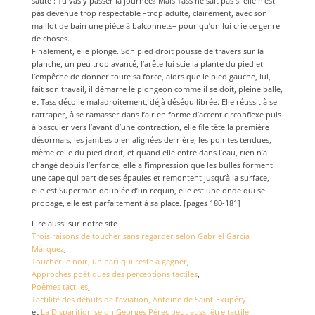
saute ! Tu vas y passer la journée? Mais Tass ne sait pas si elle n’est
pas devenue trop respectable –trop adulte, clairement, avec son
maillot de bain une pièce à balconnets– pour qu’on lui crie ce genre
de choses.
Finalement, elle plonge. Son pied droit pousse de travers sur la
planche, un peu trop avancé, l’arête lui scie la plante du pied et
l’empêche de donner toute sa force, alors que le pied gauche, lui,
fait son travail, il démarre le plongeon comme il se doit, pleine balle,
et Tass décolle maladroitement, déjà déséquilibrée. Elle réussit à se
rattraper, à se ramasser dans l’air en forme d’accent circonflexe puis
à basculer vers l’avant d’une contraction, elle file tête la première
désormais, les jambes bien alignées derrière, les pointes tendues,
même celle du pied droit, et quand elle entre dans l’eau, rien n’a
changé depuis l’enfance, elle a l’impression que les bulles forment
une cape qui part de ses épaules et remontent jusqu’à la surface,
elle est Superman doublée d’un requin, elle est une onde qui se
propage, elle est parfaitement à sa place. [pages 180-181]
Lire aussi sur notre site
Trois raisons de toucher sans regarder selon Gabriel García
Márquez
,
Toucher le noir, un pari qui reste à gagner
,
Approches poétiques des perceptions tactiles
,
Poèmes tactiles
,
Tactilité des débuts de l’aviation, Antoine de Saint-Exupéry
et
La Disparition selon Georges Pérec peut aussi être tactile
.