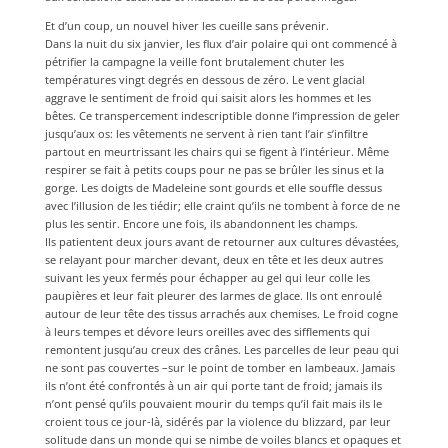
Et d’un coup, un nouvel hiver les cueille sans prévenir.
Dans la nuit du six janvier, les flux d’air polaire qui ont commencé à
pétrifier la campagne la veille font brutalement chuter les
températures vingt degrés en dessous de zéro. Le vent glacial
aggrave le sentiment de froid qui saisit alors les hommes et les
bêtes. Ce transpercement indescriptible donne l’impression de geler
jusqu’aux os: les vêtements ne servent à rien tant l’air s’infiltre
partout en meurtrissant les chairs qui se figent à l’intérieur. Même
respirer se fait à petits coups pour ne pas se brûler les sinus et la
gorge. Les doigts de Madeleine sont gourds et elle souffle dessus
avec l’illusion de les tiédir; elle craint qu’ils ne tombent à force de ne
plus les sentir. Encore une fois, ils abandonnent les champs.
Ils patientent deux jours avant de retourner aux cultures dévastées,
se relayant pour marcher devant, deux en tête et les deux autres
suivant les yeux fermés pour échapper au gel qui leur colle les
paupières et leur fait pleurer des larmes de glace. Ils ont enroulé
autour de leur tête des tissus arrachés aux chemises. Le froid cogne
à leurs tempes et dévore leurs oreilles avec des sifflements qui
remontent jusqu’au creux des crânes. Les parcelles de leur peau qui
ne sont pas couvertes –sur le point de tomber en lambeaux. Jamais
ils n’ont été confrontés à un air qui porte tant de froid; jamais ils
n’ont pensé qu’ils pouvaient mourir du temps qu’il fait mais ils le
croient tous ce jour-là, sidérés par la violence du blizzard, par leur
solitude dans un monde qui se nimbe de voiles blancs et opaques et