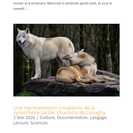
humer et à entendre. Mercredi à vendredi après-midi, et tout le
samedi....
Une représentation troublante de la
synesthésie tactile: Charlotte McConaghy
2 Mai 2026
|
Culture
,
Documentation
,
Langage
,
Lecture
,
Sciences