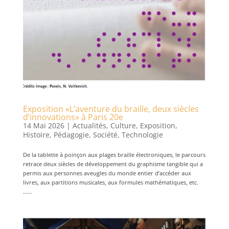
Exposition «L’aventure du braille, deux siècles
d’innovations» à Paris 20e
14 Mai 2026
|
Actualités
,
Culture
,
Exposition
,
Histoire
,
Pédagogie
,
Société
,
Technologie
De la tablette à poinçon aux plages braille électroniques, le parcours
retrace deux siècles de développement du graphisme tangible qui a
permis aux personnes aveugles du monde entier d’accéder aux
livres, aux partitions musicales, aux formules mathématiques, etc.
…...