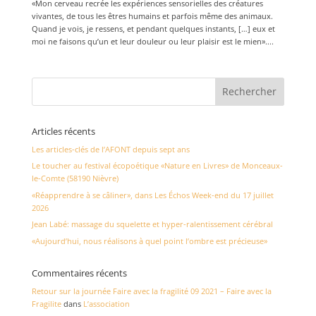
«Mon cerveau recrée les expériences sensorielles des créatures
vivantes, de tous les êtres humains et parfois même des animaux.
Quand je vois, je ressens, et pendant quelques instants, […] eux et
moi ne faisons qu’un et leur douleur ou leur plaisir est le mien»....
Articles récents
Les articles-clés de l’AFONT depuis sept ans
Le toucher au festival écopoétique «Nature en Livres» de Monceaux-
le-Comte (58190 Nièvre)
«Réapprendre à se câliner», dans Les Échos Week-end du 17 juillet
2026
Jean Labé: massage du squelette et hyper-ralentissement cérébral
«Aujourd’hui, nous réalisons à quel point l’ombre est précieuse»
Commentaires récents
Retour sur la journée Faire avec la fragilité 09 2021 – Faire avec la
Fragilite
dans
L’association