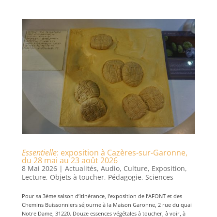
Essentielle
: exposition à Cazères-sur-Garonne,
du 28 mai au 23 août 2026
8 Mai 2026
|
Actualités
,
Audio
,
Culture
,
Exposition
,
Lecture
,
Objets à toucher
,
Pédagogie
,
Sciences
Pour sa 3ème saison d’itinérance, l’exposition de l’AFONT et des
Chemins Buissonniers séjourne à la Maison Garonne, 2 rue du quai
Notre Dame, 31220. Douze essences végétales à toucher, à voir, à