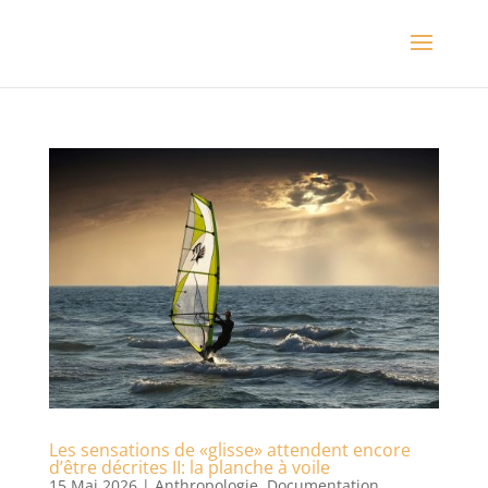
Les sensations de «glisse» attendent encore
d’être décrites II: la planche à voile
15 Mai 2026
|
Anthropologie
,
Documentation
,