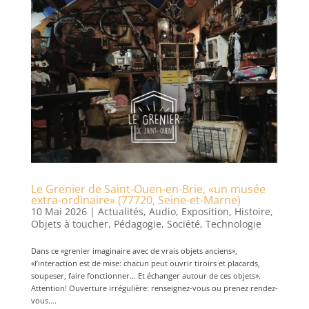
Le Grenier de Saint-Ouen-en-Brie, «un musée
extra-ordinaire» (77720, Seine-et-Marne)
10 Mai 2026
|
Actualités
,
Audio
,
Exposition
,
Histoire
,
Objets à toucher
,
Pédagogie
,
Société
,
Technologie
Dans ce «grenier imaginaire avec de vrais objets anciens»,
«l’interaction est de mise: chacun peut ouvrir tiroirs et placards,
soupeser, faire fonctionner… Et échanger autour de ces objets».
Attention! Ouverture irrégulière: renseignez-vous ou prenez rendez-
vous....