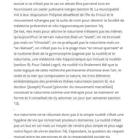
avocat si ce n’était pas le cas on devait être parrainé tout en
fournissant un casier judiciaire vierge» (section 9). La municipalité
mit à leur disposition l’hôpital désaffecté de l’île du Frioul et le
mouvement «changea par la suite de nom pour devenir la Société de
médecine préventive et néo-hippocratique» (section 16).
De fait, «les mots pour décrire le naturisme n’étaient pas les mêmes
qu’aujourd’hui: le terrain naturiste était un “stade”, on ne bronzait
pas mais on “s’insolait”, on ne pratiquait pas le naturisme mais on
“se réalisait”, on n’était pas nu à la plage mais “en tenue spartiate” et
le nudisme était de la gymnosophie (sagesse par la nudité) et le
naturisme, une médecine néo-hippocratique qui incluait la nudité»
(section 9). Pour l’abbé Legré, «la nudité n’a finalement été que la
suite logique de cette recherche permanente d’osmose avec l’air, le
soleil et la mer qui composaient la nature, les trois éléments
emblématiques des premières thèses naturistes» (secion 6). «Le
docteur [Joseph] Poucel [pionnier du mouvement marseillais]
concevait le naturisme comme une thérapie pour se maintenir en
forme et il conseillait de s’y adonner un jour par semaine» (section
13).
.
«Le naturisme ne se résumait donc pas à la simple nudité: c’était une
hygiène de vie qui concernait plusieurs domaines. La nudité n’était
pas un but en soi mais un moyen de rendre plus simple et plus sage
notre façon de vivre» (section 14). Cependant, la question du respect
mutuel entre les personnes et de la respectabilité sociale du