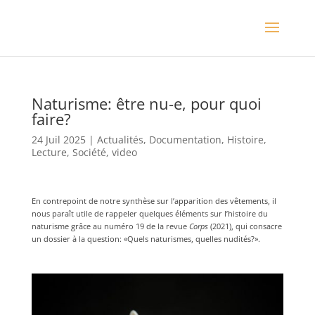
Naturisme: être nu-e, pour quoi
faire?
24 Juil 2025
|
Actualités
,
Documentation
,
Histoire
,
Lecture
,
Société
,
video
En contrepoint de notre synthèse sur l’apparition des vêtements, il
nous paraît utile de rappeler quelques éléments sur l’histoire du
naturisme grâce au numéro 19 de la revue
Corps
(2021), qui consacre
un dossier à la question: «Quels naturismes, quelles nudités?».