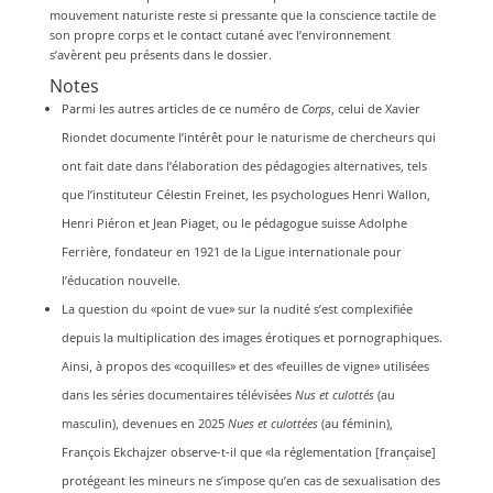
mouvement naturiste reste si pressante que la conscience tactile de
son propre corps et le contact cutané avec l’environnement
s’avèrent peu présents dans le dossier.
Notes
Parmi les autres articles de ce numéro de
Corps
, celui de Xavier
Riondet documente l’intérêt pour le naturisme de chercheurs qui
ont fait date dans l’élaboration des pédagogies alternatives, tels
que l’instituteur Célestin Freinet, les psychologues Henri Wallon,
Henri Piéron et Jean Piaget, ou le pédagogue suisse Adolphe
Ferrière, fondateur en 1921 de la Ligue internationale pour
l’éducation nouvelle.
La question du «point de vue» sur la nudité s’est complexifiée
depuis la multiplication des images érotiques et pornographiques.
Ainsi, à propos des «coquilles» et des «feuilles de vigne» utilisées
dans les séries documentaires télévisées
Nus et culottés
(au
masculin), devenues en 2025
Nues et culottées
(au féminin),
François Ekchajzer observe-t-il que «la réglementation [française]
protégeant les mineurs ne s’impose qu’en cas de sexualisation des