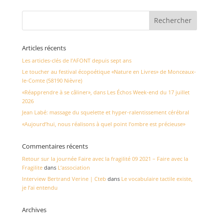
Articles récents
Les articles-clés de l’AFONT depuis sept ans
Le toucher au festival écopoétique «Nature en Livres» de Monceaux-
le-Comte (58190 Nièvre)
«Réapprendre à se câliner», dans Les Échos Week-end du 17 juillet
2026
Jean Labé: massage du squelette et hyper-ralentissement cérébral
«Aujourd’hui, nous réalisons à quel point l’ombre est précieuse»
Commentaires récents
Retour sur la journée Faire avec la fragilité 09 2021 – Faire avec la
Fragilite
dans
L’association
Interview Bertrand Verine | Cteb
dans
Le vocabulaire tactile existe,
je l’ai entendu
Archives