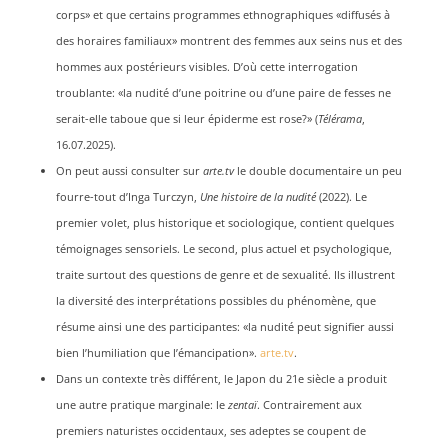
corps» et que certains programmes ethnographiques «diffusés à
des horaires familiaux» montrent des femmes aux seins nus et des
hommes aux postérieurs visibles. D’où cette interrogation
troublante: «la nudité d’une poitrine ou d’une paire de fesses ne
serait-elle taboue que si leur épiderme est rose?» (
Télérama
,
16.07.2025).
On peut aussi consulter sur
arte.tv
le double documentaire un peu
fourre-tout d’Inga Turczyn,
Une histoire de la nudité
(2022). Le
premier volet, plus historique et sociologique, contient quelques
témoignages sensoriels. Le second, plus actuel et psychologique,
traite surtout des questions de genre et de sexualité. Ils illustrent
la diversité des interprétations possibles du phénomène, que
résume ainsi une des participantes: «la nudité peut signifier aussi
bien l’humiliation que l’émancipation».
arte.tv
.
Dans un contexte très différent, le Japon du 21e siècle a produit
une autre pratique marginale: le
zentaï
. Contrairement aux
premiers naturistes occidentaux, ses adeptes se coupent de