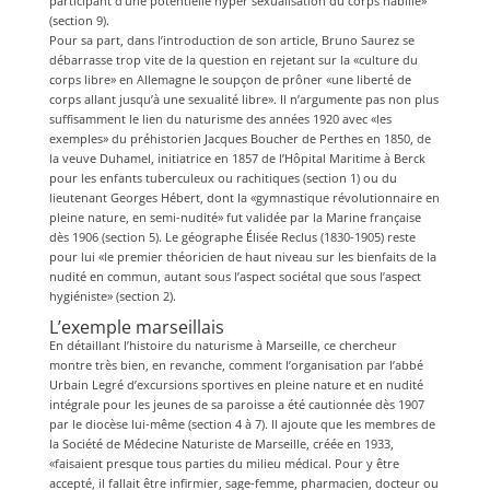
participant d’une potentielle hyper sexualisation du corps habillé»
(section 9).
Pour sa part, dans l’introduction de son article, Bruno Saurez se
débarrasse trop vite de la question en rejetant sur la «culture du
corps libre» en Allemagne le soupçon de prôner «une liberté de
corps allant jusqu’à une sexualité libre». Il n’argumente pas non plus
suffisamment le lien du naturisme des années 1920 avec «les
exemples» du préhistorien Jacques Boucher de Perthes en 1850, de
la veuve Duhamel, initiatrice en 1857 de l’Hôpital Maritime à Berck
pour les enfants tuberculeux ou rachitiques (section 1) ou du
lieutenant Georges Hébert, dont la «gymnastique révolutionnaire en
pleine nature, en semi-nudité» fut validée par la Marine française
dès 1906 (section 5). Le géographe Élisée Reclus (1830-1905) reste
pour lui «le premier théoricien de haut niveau sur les bienfaits de la
nudité en commun, autant sous l’aspect sociétal que sous l’aspect
hygiéniste» (section 2).
L’exemple marseillais
En détaillant l’histoire du naturisme à Marseille, ce chercheur
montre très bien, en revanche, comment l’organisation par l’abbé
Urbain Legré d’excursions sportives en pleine nature et en nudité
intégrale pour les jeunes de sa paroisse a été cautionnée dès 1907
par le diocèse lui-même (section 4 à 7). Il ajoute que les membres de
la Société de Médecine Naturiste de Marseille, créée en 1933,
«faisaient presque tous parties du milieu médical. Pour y être
accepté, il fallait être infirmier, sage-femme, pharmacien, docteur ou