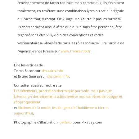
l’environnement de façon radicale, mais comme eux, ils s’exhibent
totalement, en revêtant «une combinaison lycra ou satin intégrale
qui cache tout, y compris le visage. Mais surtout pas les formes».
Ils chercheraient ainsi à «être quelqu’un sans être personne, être
regardé sans être vu», «loin des conventions et codes
vestimentaires», «libérés de tous les rôles sociaux». Lire l’article de
l’Agence France Presse sur
www.franceinfo.fr
.
Lire les articles de
Telma Bacon sur
shs.cairn.info
et Bruno Saurez sur
shs.cairn.info
.
Consulter aussi sur notre site
Les vêtements, protection thermique portable, mais pas que
,
L’évolution des vêtements a bouleversé nos manières de bouger et
réciproquement
et
Victimes de la mode, les dangers de l’habillement hier et
aujourd’hui
.
Photographie d’illustration:
petfoto
pour Pixabay.com