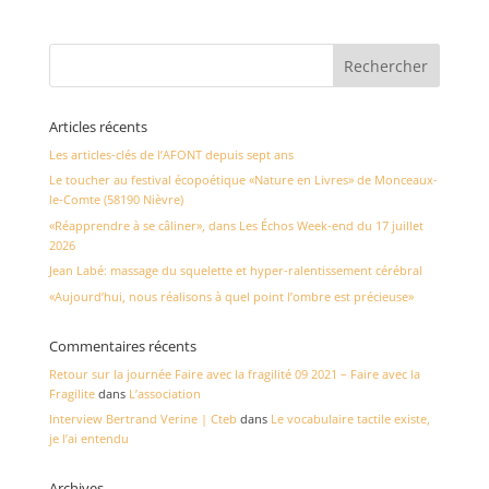
Articles récents
Les articles-clés de l’AFONT depuis sept ans
Le toucher au festival écopoétique «Nature en Livres» de Monceaux-
le-Comte (58190 Nièvre)
«Réapprendre à se câliner», dans Les Échos Week-end du 17 juillet
2026
Jean Labé: massage du squelette et hyper-ralentissement cérébral
«Aujourd’hui, nous réalisons à quel point l’ombre est précieuse»
Commentaires récents
Retour sur la journée Faire avec la fragilité 09 2021 – Faire avec la
Fragilite
dans
L’association
Interview Bertrand Verine | Cteb
dans
Le vocabulaire tactile existe,
je l’ai entendu
Archives