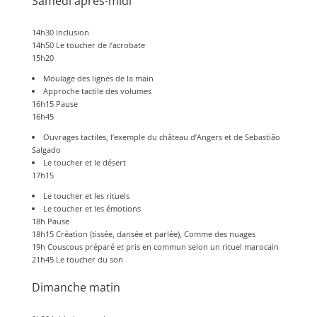
Samedi après-midi
14h30 Inclusion
14h50 Le toucher de l’acrobate
15h20
Moulage des lignes de la main
Approche tactile des volumes
16h15 Pause
16h45
Ouvrages tactiles, l’exemple du château d’Angers et de Sebastião
Salgado
Le toucher et le désert
17h15
Le toucher et les rituels
Le toucher et les émotions
18h Pause
18h15 Création (tissée, dansée et parlée), Comme des nuages
19h Couscous préparé et pris en commun selon un rituel marocain
21h45 Le toucher du son
Dimanche matin