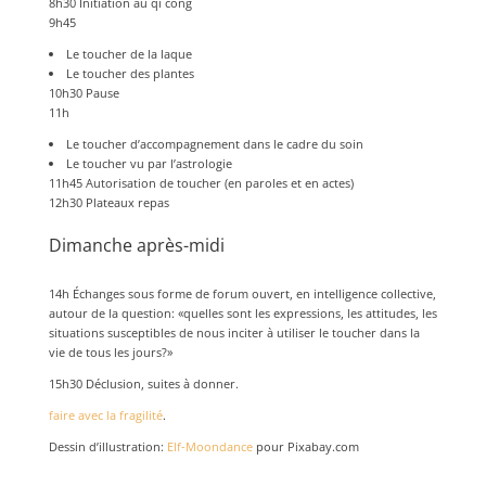
8h30 Initiation au qi cong
9h45
Le toucher de la laque
Le toucher des plantes
10h30 Pause
11h
Le toucher d’accompagnement dans le cadre du soin
Le toucher vu par l’astrologie
11h45 Autorisation de toucher (en paroles et en actes)
12h30 Plateaux repas
Dimanche après-midi
14h Échanges sous forme de forum ouvert, en intelligence collective,
autour de la question: «quelles sont les expressions, les attitudes, les
situations susceptibles de nous inciter à utiliser le toucher dans la
vie de tous les jours?»
15h30 Déclusion, suites à donner.
faire avec la fragilité
.
Dessin d’illustration:
Elf-Moondance
pour Pixabay.com