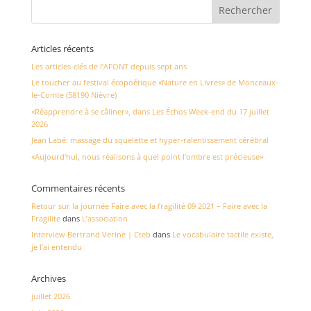
Articles récents
Les articles-clés de l’AFONT depuis sept ans
Le toucher au festival écopoétique «Nature en Livres» de Monceaux-
le-Comte (58190 Nièvre)
«Réapprendre à se câliner», dans Les Échos Week-end du 17 juillet
2026
Jean Labé: massage du squelette et hyper-ralentissement cérébral
«Aujourd’hui, nous réalisons à quel point l’ombre est précieuse»
Commentaires récents
Retour sur la journée Faire avec la fragilité 09 2021 – Faire avec la
Fragilite
dans
L’association
Interview Bertrand Verine | Cteb
dans
Le vocabulaire tactile existe,
je l’ai entendu
Archives
juillet 2026