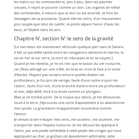
les mains sur les commandes et, peu à peu, dans ses paumes
creuses, il reçoit ce pouvoir comme un don. Les organes de métal
des commandes, à mesure que ce don lui est accordé, se font les
messagers de sa puissance. Quand elle est mûre, d’un mouvement
plus souple que celui de cueillir, le pilote sépare l’avion d’avec les
eaux, et l’établit dans les airs.
Chapitre IV, section IV: le sens de la gravité
[Le narrateur est maintenant «échoué» quelque part dans le Sahara.
Il fait un parallèle tactile entre les navigations aérienne et marine, la
vie en l’air et sur terre, la mort en s’écrasant et en se noyant.]
Quand je me réveillai, je ne vis rien que le bassin du ciel nocturne,
car j’étais allongé sur une crête, les bras en croix et face à ce vivier
d’étoiles. N’ayant pas compris encore quelles étaient ces
profondeurs, je fus pris de vertige, faute d’une racine à quoi me
retenir, faute d’un toit, d’une branche d’arbre entre ces profondeurs
et moi, déjà délié, livré à la chute comme un plongeur.
Mais je ne tombai point. De la nuque aux talons, je me découvrais
noué à la terre. J’éprouvais une sorte d’apaisement à lui abandonner
mon poids. La gravitation m’apparaissait souveraine comme
l’amour.
Je sentais la terre étayer mes reins, me soutenir, me soulever, me
transporter dans l’espace nocturne. Je me découvrais appliqué à
l’astre, par une pesée semblable à cette pesée des virages qui vous
appliquent au char, je goûtais cet épaulement admirable, cette