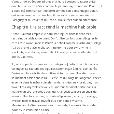
d’amour dérobées aux pilotes et à leurs épouses. L’auteur a été
directeur à Buenos Aires comme le personnage dénommé Rivière ; il
a aussi été commandant de bord comme son personnage Fabien,
qui va s’écraser, et comme les pilotes sans nom du courrier du
Paraguay et du courrier d’Europe, que le récit suit en alternance.
Chapitre 1: le tact rend la machine habitable
[Note. L’auteur emploie le nom «carlingue» dans le sens très
restreint de tableau de bord. On l’utilise parfois pour désigner le
corps d’un avion, mais le
Robert
la définit comme «Partie du fuselage
[…] où prend place le pilote»; il ne donne pour synonyme ni
«cockpit», ni «cabine», mais définit le cockpit comme «Habitacle du
pilote. Cabine»].
Il [Fabien, pilote du courrier de Patagonie] enfouit sa tête dans la
carlingue. Le radium des aiguilles commençait à luire. L’un après
l’autre le pilote vérifia des chiffres et fut content. Il se découvrait
solidement assis dans le ciel. Il effleura du doigt un longeron d’acier,
et sentit dans le métal ruisseler la vie: le métal ne vibrait pas, mais
vivait. Les cinq cents chevaux du moteur faisaient naître dans la
matière un courant très doux, qui changeait sa glace en chair de
velours. Une fois de plus, le pilote n’éprouvait, en vol, ni vertige, ni
ivresse, mais le travail mystérieux d’une chair vivante.
Maintenant il s’était recomposé un monde, il y jouait des coudes
pour s’y installer bien à l’aise.