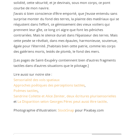
solidité, cette sécurité, et je devinais, sous mon corps, ce pont
courbe de mon navire.
J’avais si bien conscience d’être emporté, que j’eusse entendu sans
surprise monter du fond des terres, la plainte des matériaux qui se
réajustent dans l’effort, ce gémissement des vieux voiliers qui
prennent leur gîte, ce long cri aigre que font les péniches
contrariées. Mais le silence durait dans l’épaisseur des terres. Mais
cette pesée se révélait, dans mes épaules, harmonieuse, soutenue,
égale pour l’éternité. J’habitais bien cette patrie, comme les corps
des galériens morts, lestés de plomb, le fond des mers.
[Les pages de Saint-Exupéry contiennent bien d’autres fragments
tactiles dans d’autres situations que le pilotage.]
Lire aussi sur notre site :
Sensorialité des vols spatiaux
Approches poétiques des perceptions tactiles
,
Poèmes tactiles
,
Sandrine Collette et Alice Zeniter, deux écritures plurisensorielles
et
La Disparition selon Georges Pérec peut aussi être tactile
.
Photographie d’illustration:
StockSnap
pour Pixabay.com