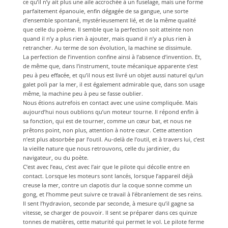
ce qu’il n’y ait plus une aile accrochée à un fuselage, mais une forme
parfaitement épanouie, enfin dégagée de sa gangue, une sorte
d’ensemble spontané, mystérieusement lié, et de la même qualité
que celle du poème. Il semble que la perfection soit atteinte non
quand il n’y a plus rien à ajouter, mais quand il n’y a plus rien à
retrancher. Au terme de son évolution, la machine se dissimule.
La perfection de l’invention confine ainsi à l’absence d’invention. Et,
de même que, dans l’instrument, toute mécanique apparente s’est
peu à peu effacée, et qu’il nous est livré un objet aussi naturel qu’un
galet poli par la mer, il est également admirable que, dans son usage
même, la machine peu à peu se fasse oublier.
Nous étions autrefois en contact avec une usine compliquée. Mais
aujourd’hui nous oublions qu’un moteur tourne. Il répond enfin à
sa fonction, qui est de tourner, comme un cœur bat, et nous ne
prêtons point, non plus, attention à notre cœur. Cette attention
n’est plus absorbée par l’outil. Au-delà de l’outil, et à travers lui, c’est
la vieille nature que nous retrouvons, celle du jardinier, du
navigateur, ou du poète.
C’est avec l’eau, c’est avec l’air que le pilote qui décolle entre en
contact. Lorsque les moteurs sont lancés, lorsque l’appareil déjà
creuse la mer, contre un clapotis dur la coque sonne comme un
gong, et l’homme peut suivre ce travail à l’ébranlement de ses reins.
Il sent l’hydravion, seconde par seconde, à mesure qu’il gagne sa
vitesse, se charger de pouvoir. Il sent se préparer dans ces quinze
tonnes de matières, cette maturité qui permet le vol. Le pilote ferme