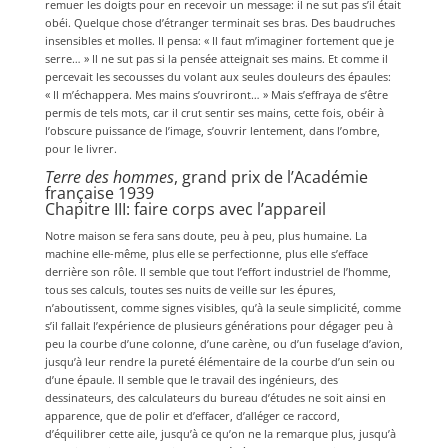
remuer les doigts pour en recevoir un message: il ne sut pas s’il était
obéi. Quelque chose d’étranger terminait ses bras. Des baudruches
insensibles et molles. Il pensa: « Il faut m’imaginer fortement que je
serre… » Il ne sut pas si la pensée atteignait ses mains. Et comme il
percevait les secousses du volant aux seules douleurs des épaules:
« Il m’échappera. Mes mains s’ouvriront… » Mais s’effraya de s’être
permis de tels mots, car il crut sentir ses mains, cette fois, obéir à
l’obscure puissance de l’image, s’ouvrir lentement, dans l’ombre,
pour le livrer.
Terre des hommes
, grand prix de l’Académie
française 1939
Chapitre III: faire corps avec l’appareil
Notre maison se fera sans doute, peu à peu, plus humaine. La
machine elle-même, plus elle se perfectionne, plus elle s’efface
derrière son rôle. Il semble que tout l’effort industriel de l’homme,
tous ses calculs, toutes ses nuits de veille sur les épures,
n’aboutissent, comme signes visibles, qu’à la seule simplicité, comme
s’il fallait l’expérience de plusieurs générations pour dégager peu à
peu la courbe d’une colonne, d’une carène, ou d’un fuselage d’avion,
jusqu’à leur rendre la pureté élémentaire de la courbe d’un sein ou
d’une épaule. Il semble que le travail des ingénieurs, des
dessinateurs, des calculateurs du bureau d’études ne soit ainsi en
apparence, que de polir et d’effacer, d’alléger ce raccord,
d’équilibrer cette aile, jusqu’à ce qu’on ne la remarque plus, jusqu’à