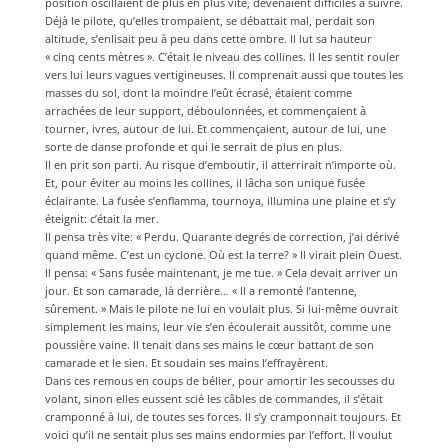
position oscillaient de plus en plus vite, devenaient difficiles à suivre.
Déjà le pilote, qu’elles trompaient, se débattait mal, perdait son
altitude, s’enlisait peu à peu dans cette ombre. Il lut sa hauteur
« cinq cents mètres ». C’était le niveau des collines. Il les sentit rouler
vers lui leurs vagues vertigineuses. Il comprenait aussi que toutes les
masses du sol, dont la moindre l’eût écrasé, étaient comme
arrachées de leur support, déboulonnées, et commençaient à
tourner, ivres, autour de lui. Et commençaient, autour de lui, une
sorte de danse profonde et qui le serrait de plus en plus.
Il en prit son parti. Au risque d’emboutir, il atterrirait n’importe où.
Et, pour éviter au moins les collines, il lâcha son unique fusée
éclairante. La fusée s’enflamma, tournoya, illumina une plaine et s’y
éteignit: c’était la mer.
Il pensa très vite: « Perdu. Quarante degrés de correction, j’ai dérivé
quand même. C’est un cyclone. Où est la terre? » Il virait plein Ouest.
Il pensa: « Sans fusée maintenant, je me tue. » Cela devait arriver un
jour. Et son camarade, là derrière… « Il a remonté l’antenne,
sûrement. » Mais le pilote ne lui en voulait plus. Si lui-même ouvrait
simplement les mains, leur vie s’en écoulerait aussitôt, comme une
poussière vaine. Il tenait dans ses mains le cœur battant de son
camarade et le sien. Et soudain ses mains l’effrayèrent.
Dans ces remous en coups de bélier, pour amortir les secousses du
volant, sinon elles eussent scié les câbles de commandes, il s’était
cramponné à lui, de toutes ses forces. Il s’y cramponnait toujours. Et
voici qu’il ne sentait plus ses mains endormies par l’effort. Il voulut