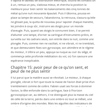
Il tapota le tableau de distribution électrique, toucha les contacts un
à un, remua un peu, s’adossa mieux, et chercha la position la
meilleure pour bien sentir les balancements des cinq tonnes de
métal qu’une nuit mouvante épaulait. Puis il tâtonna, poussa en
place sa lampe de secours, l’abandonna, la retrouva, s’assura qu’elle
ne glissait pas, la quitta de nouveau pour tapoter chaque manette,
les joindre à coup sûr, instruire ses doigts pour un monde
d’aveugle. Puis, quand ses doigts le connurent bien, il se permit
d’allumer une lampe, d’orner sa carlingue d’instruments précis, et
surveilla sur les cadrans seuls, son entrée dans la nuit, comme une
plongée. Puis, comme rien ne vacillait, ni ne vibrait, ni ne tremblait,
et que demeuraient fixes son gyroscope, son altimètre et le régime
du moteur, il s’étira un peu, appuya sa nuque au cuir du siège, et
commença cette profonde méditation du vol, où l’on savoure une
espérance inexplicable.
Chapitre 15: avoir peur de ce qu’on sent, et
peur de ne plus sentir
Il lui parut que la matière aussi se révoltait. Le moteur, à chaque
plongée, vibrait si fort que toute la masse de l’avion était prise d’un
tremblement comme de colère. Fabien usait ses forces à dominer
l’avion, la tête enfoncée dans la carlingue, face à l’horizon
gyroscopique car, au-dehors, il ne distinguait plus la masse du ciel
de celle de la terre, perdu dans une ombre où tout se mêlait, une
ombre d’origine des mondes. Mais les aiguilles des indicateurs de