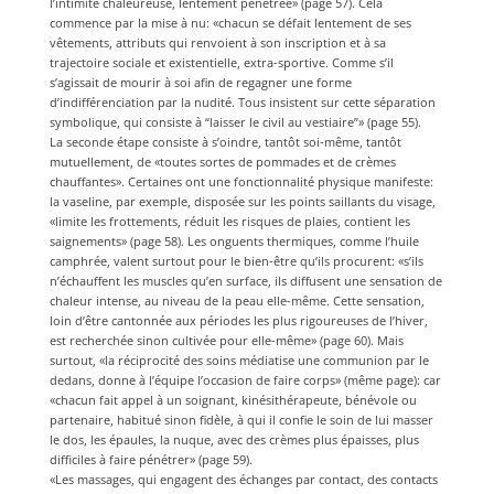
l’intimité chaleureuse, lentement pénétrée» (page 57). Cela
commence par la mise à nu: «chacun se défait lentement de ses
vêtements, attributs qui renvoient à son inscription et à sa
trajectoire sociale et existentielle, extra-sportive. Comme s’il
s’agissait de mourir à soi afin de regagner une forme
d’indifférenciation par la nudité. Tous insistent sur cette séparation
symbolique, qui consiste à “laisser le civil au vestiaire”» (page 55).
La seconde étape consiste à s’oindre, tantôt soi-même, tantôt
mutuellement, de «toutes sortes de pommades et de crèmes
chauffantes». Certaines ont une fonctionnalité physique manifeste:
la vaseline, par exemple, disposée sur les points saillants du visage,
«limite les frottements, réduit les risques de plaies, contient les
saignements» (page 58). Les onguents thermiques, comme l’huile
camphrée, valent surtout pour le bien-être qu’ils procurent: «s’ils
n’échauffent les muscles qu’en surface, ils diffusent une sensation de
chaleur intense, au niveau de la peau elle-même. Cette sensation,
loin d’être cantonnée aux périodes les plus rigoureuses de l’hiver,
est recherchée sinon cultivée pour elle-même» (page 60). Mais
surtout, «la réciprocité des soins médiatise une communion par le
dedans, donne à l’équipe l’occasion de faire corps» (même page): car
«chacun fait appel à un soignant, kinésithérapeute, bénévole ou
partenaire, habitué sinon fidèle, à qui il confie le soin de lui masser
le dos, les épaules, la nuque, avec des crèmes plus épaisses, plus
difficiles à faire pénétrer» (page 59).
«Les massages, qui engagent des échanges par contact, des contacts