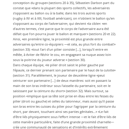
conception du groupe» (sections 20 à 35), Sébastien Darbon part du
constat que «dans la plupart des sports collectifs, les adversaires
s’opposent au ballon ou à la balle; dans les trois autres sports
(rugby à XV et à XIII, football américain), on n’obtient le ballon qu’en
s’opposant au corps de l’adversaire», qui devient «la cible»: «en
d’autres termes, c’est parce que le corps de l’adversaire aura été
défait que l’on pourra jouer le ballon et marquer» (sections 20 et 22).
Ainsi, «en première ligne, la proximité est plus grande entre
adversaires qu’entre co-équipiers —et cela, au plus fort du combat!»
(section 33): «tout l’art d’un pilier consiste […], lorsqu’il entre en
mêlée, à éviter de fléchir le cou, en engageant sa nuque assez loin
sous la poitrine du joueur adverse » (section 30).
Dans chaque équipe, «le pilier droit saisit le pilier gauche par
l’épaule, ce dernier prenant son partenaire par le haut de la culotte»
(section 31). Parallèlement, le joueur de deuxième ligne «peut
ceinturer son partenaire […] de deux manières: soit en passant la
main de son bras intérieur sous l’aisselle du partenaire, soit en le
saisissant par la ceinture du short» (section 32). Mais surtout, sa
position «implique que sa tête soit prise en étau entre les fesses du
pilier (droit ou gauche) et celles du talonneur, mais aussi qu’il passe
son bras entre les cuisses du pilier pour l’agripper par la ceinture du
short, par devant, touchant ainsi ses parties génitales…» «Le fait
d’être liés physiquement sous l’effort intense —et le fait d’être liés de
cette manière particulière, faite d’une grande proximité charnelle—
crée une communauté de sensations et d’intérêts extrêmement