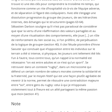
trouve ici une des clés pour comprendre la troisième mi-temps, qui
fonctionne comme un rite d’hospitalité vis-à-vis de l’équipe adverse,
et de séparation à l’égard des coéquipiers. Avec elle s’engage une
dissolution progressive du groupe des joueurs, de ses hiérarchies
internes, des échanges qui le structurent» (pages 63-64).
Sébastien Darbon souligne qu’il n’est pas paradoxal de considérer
que «par la vertu d’une réaffirmation des valeurs partagées et au
moyen d’une ritualisation des comportements, elle joue […] un rôle
de renforcement du lien social ou, si l’on préfère, de perpétuation
de la logique de groupe» (section 40). Il cite l’étude pionnière d’Anne
Saouter qui concluait que «l’opposition entre les individus sur le
terrain a été si intense, si physique, les joueurs ont tellement été liés
l’un à l’autre, tous contre tous, qu’un rappel à la normalité est
nécessaire: “on est entre adultes et ce n’est qu’un sport”. Se
retrouver dans un contexte “rugby”, dans un microcosme qui
défend un certain nombre de valeurs morales comme la solidarité et
la fraternité, par le moyen festif qui est une façon plutôt agréable de
revenir à la norme, permet de résoudre une contradiction majeure
entre “soi”, entre gens du rugby: celui à qui je m’opposais
violemment tout à l’heure est un allié partageant la même passion
que moi» (section 41).
Note