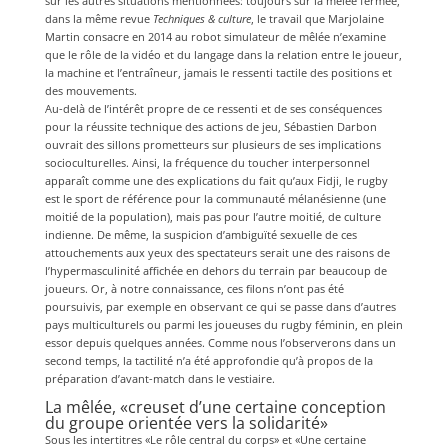
sur les autres situations mentionnées: toujours sur la mêlée fermée,
dans la même revue
Techniques & culture
, le travail que Marjolaine
Martin consacre en 2014 au robot simulateur de mêlée n’examine
que le rôle de la vidéo et du langage dans la relation entre le joueur,
la machine et l’entraîneur, jamais le ressenti tactile des positions et
des mouvements.
Au-delà de l’intérêt propre de ce ressenti et de ses conséquences
pour la réussite technique des actions de jeu, Sébastien Darbon
ouvrait des sillons prometteurs sur plusieurs de ses implications
socioculturelles. Ainsi, la fréquence du toucher interpersonnel
apparaît comme une des explications du fait qu’aux Fidji, le rugby
est le sport de référence pour la communauté mélanésienne (une
moitié de la population), mais pas pour l’autre moitié, de culture
indienne. De même, la suspicion d’ambiguïté sexuelle de ces
attouchements aux yeux des spectateurs serait une des raisons de
l’hypermasculinité affichée en dehors du terrain par beaucoup de
joueurs. Or, à notre connaissance, ces filons n’ont pas été
poursuivis, par exemple en observant ce qui se passe dans d’autres
pays multiculturels ou parmi les joueuses du rugby féminin, en plein
essor depuis quelques années. Comme nous l’observerons dans un
second temps, la tactilité n’a été approfondie qu’à propos de la
préparation d’avant-match dans le vestiaire.
La mêlée, «creuset d’une certaine conception
du groupe orientée vers la solidarité»
Sous les intertitres «Le rôle central du corps» et «Une certaine