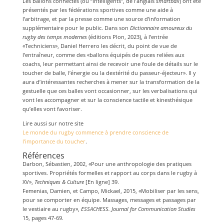
Les ballons connectés (ou “intelligents”, de l’anglais
smartball
) ont été
présentés par les fédérations sportives comme une aide à
l’arbitrage, et par la presse comme une source d’information
supplémentaire pour le public. Dans son
Dictionnaire amoureux du
rugby des temps modernes
(éditions Plon, 2023), à l’entrée
«Techniciens», Daniel Herrero les décrit, du point de vue de
l’entraîneur, comme des «ballons équipés de puces reliées aux
coachs, leur permettant ainsi de recevoir une foule de détails sur le
toucher de balle, l’énergie ou la dextérité du passeur-éjecteur». Il y
aura d’intéressantes recherches à mener sur la transformation de la
gestuelle que ces balles vont occasionner, sur les verbalisations qui
vont les accompagner et sur la conscience tactile et kinesthésique
qu’elles vont favoriser.
Lire aussi sur notre site
Le monde du rugby commence à prendre conscience de
l’importance du toucher
.
Références
Darbon, Sébastien, 2002, «Pour une anthropologie des pratiques
sportives. Propriétés formelles et rapport au corps dans le rugby à
XV»,
Techniques & Culture
[En ligne] 39.
Femenias, Damien, et Campo, Mickael, 2015, «Mobiliser par les sens,
pour se comporter en équipe. Massages, messages et passages par
le vestiaire au rugby»,
ESSACHESS. Journal for Communication Studies
15, pages 47-69.