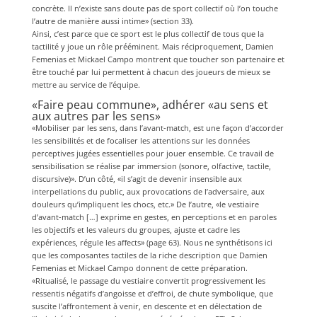
concrète. Il n’existe sans doute pas de sport collectif où l’on touche
l’autre de manière aussi intime» (section 33).
Ainsi, c’est parce que ce sport est le plus collectif de tous que la
tactilité y joue un rôle prééminent. Mais réciproquement, Damien
Femenias et Mickael Campo montrent que toucher son partenaire et
être touché par lui permettent à chacun des joueurs de mieux se
mettre au service de l’équipe.
«Faire peau commune», adhérer «au sens et
aux autres par les sens»
«Mobiliser par les sens, dans l’avant-match, est une façon d’accorder
les sensibilités et de focaliser les attentions sur les données
perceptives jugées essentielles pour jouer ensemble. Ce travail de
sensibilisation se réalise par immersion (sonore, olfactive, tactile,
discursive)». D’un côté, «il s’agit de devenir insensible aux
interpellations du public, aux provocations de l’adversaire, aux
douleurs qu’impliquent les chocs, etc.» De l’autre, «le vestiaire
d’avant-match […] exprime en gestes, en perceptions et en paroles
les objectifs et les valeurs du groupes, ajuste et cadre les
expériences, régule les affects» (page 63). Nous ne synthétisons ici
que les composantes tactiles de la riche description que Damien
Femenias et Mickael Campo donnent de cette préparation.
«Ritualisé, le passage du vestiaire convertit progressivement les
ressentis négatifs d’angoisse et d’effroi, de chute symbolique, que
suscite l’affrontement à venir, en descente et en délectation de