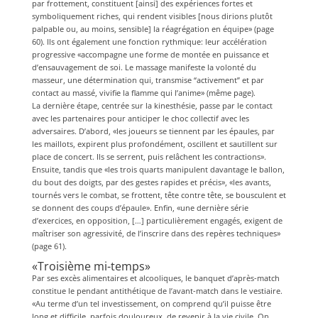
par frottement, constituent [ainsi] des expériences fortes et
symboliquement riches, qui rendent visibles [nous dirions plutôt
palpable ou, au moins, sensible] la réagrégation en équipe» (page
60). Ils ont également une fonction rythmique: leur accélération
progressive «accompagne une forme de montée en puissance et
d’ensauvagement de soi. Le massage manifeste la volonté du
masseur, une détermination qui, transmise “activement” et par
contact au massé, vivifie la flamme qui l’anime» (même page).
La dernière étape, centrée sur la kinesthésie, passe par le contact
avec les partenaires pour anticiper le choc collectif avec les
adversaires. D’abord, «les joueurs se tiennent par les épaules, par
les maillots, expirent plus profondément, oscillent et sautillent sur
place de concert. Ils se serrent, puis relâchent les contractions».
Ensuite, tandis que «les trois quarts manipulent davantage le ballon,
du bout des doigts, par des gestes rapides et précis», «les avants,
tournés vers le combat, se frottent, tête contre tête, se bousculent et
se donnent des coups d’épaule». Enfin, «une dernière série
d’exercices, en opposition, […] particulièrement engagés, exigent de
maîtriser son agressivité, de l’inscrire dans des repères techniques»
(page 61).
«Troisième mi-temps»
Par ses excès alimentaires et alcooliques, le banquet d’après-match
constitue le pendant antithétique de l’avant-match dans le vestiaire.
«Au terme d’un tel investissement, on comprend qu’il puisse être
long et difficile, parfois douloureux, de revenir à la vie civile. On