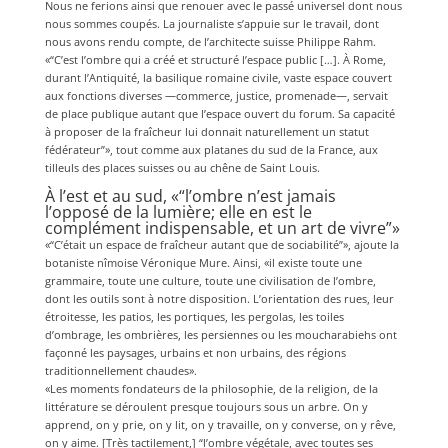
Nous ne ferions ainsi que renouer avec le passé universel dont nous
nous sommes coupés. La journaliste s’appuie sur le travail, dont
nous avons rendu compte, de l’architecte suisse Philippe Rahm.
«“C’est l’ombre qui a créé et structuré l’espace public […]. À Rome,
durant l’Antiquité, la basilique romaine civile, vaste espace couvert
aux fonctions diverses —commerce, justice, promenade—, servait
de place publique autant que l’espace ouvert du forum. Sa capacité
à proposer de la fraîcheur lui donnait naturellement un statut
fédérateur”», tout comme aux platanes du sud de la France, aux
tilleuls des places suisses ou au chêne de Saint Louis.
À l’est et au sud, «“l’ombre n’est jamais
l’opposé de la lumière; elle en est le
complément indispensable, et un art de vivre”»
«“C’était un espace de fraîcheur autant que de sociabilité”», ajoute la
botaniste nîmoise Véronique Mure. Ainsi, «il existe toute une
grammaire, toute une culture, toute une civilisation de l’ombre,
dont les outils sont à notre disposition. L’orientation des rues, leur
étroitesse, les patios, les portiques, les pergolas, les toiles
d’ombrage, les ombrières, les persiennes ou les moucharabiehs ont
façonné les paysages, urbains et non urbains, des régions
traditionnellement chaudes».
«Les moments fondateurs de la philosophie, de la religion, de la
littérature se déroulent presque toujours sous un arbre. On y
apprend, on y prie, on y lit, on y travaille, on y converse, on y rêve,
on y aime. [Très tactilement,] “l’ombre végétale, avec toutes ses