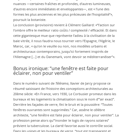
nuances —certaines fraîches et profondes, d’autres lumineuses,
d’autres encore immédiates et enveloppantes—, est « l’une des
formes les plus anciennes et les plus précieuses de l’hospitalité”»,
poursuit la botaniste.
La conclusion (provisoire) revient à Clément Gaillard: «“l’action sur
l’ombre offre le meilleur ratio coûts / complexité / efficacité. Et dans
cette gigantesque mue que représente l’adieu à la civilisation de la
baie vitrée, il nous faudra nous tourner vers l’Espagne, l’Algérie, le
Maroc, car, « qu’on le veuille ou non, nos modèles urbains et
architecturaux contemporains, jusqu’ici fortement inspirés de
l’Allemagne […] et du Danemark, vont devoir se méditerranéiser”».
Bonus ironique: “une fenêtre est faite pour
éclairer, non pour ventiler”
Dans le numéro suivant de
Télérama
, Xavier de Jarcy propose ce
résumé saisissant de l’histoire des conceptions architecturales au
20ème siècle: «En France, vers 1930, Le Corbusier promeut dans les
bureaux et les logements la climatisation sous le nom d’“air exact”.
Derrière les façades de verre, fini le bruit et la poussière: “Toutes
fenêtres ouvrantes sont supprimées.” Car, assène le célèbre
architecte, “une fenêtre est faite pour éclairer, non pour ventiler”. La
profession pense alors qu’“inonder le logis de rayons solaires”
prévient la tuberculose. La clarté favorise aussi le contrôle social.
Dans les usines et les bureaux de verre, “tout est transparent et