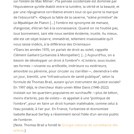
sur l’ombre
de Max Milner: «“la pensée occidentale est dominée par
l’équivalence qu’elle établit entre la lumière, la vérité et la beauté, et
par une répugnance corrélative envers tout ce qui porte la marque
de l’obscurité”». «Depuis la fable de la caverne, “scène primitive” de
La République
de Platon […] l’ombre est synonyme de menace,
d’angoisse, d’écran fait à la connaissance. Quand on ne l’oublie pas,
tout bonnement, tant elle nous semble évidente, inutile. Au mieux,
elle est cet objet bizarre, immatériel, tellement insaisissable qu’il
nous laisse indécis, à la différence des Orientaux».
«“Dans les années 1970, on parlait de droit au soleil, rappelle
Clément Gaillard [urbaniste à Montpellier]. […] Aujourd’hui, on a
besoin de développer un droit à l’ombre”». «L’ombre, sous toutes
ses formes —vivante ou artificielle, intérieure ou extérieure,
amovible ou pérenne, pour circuler ou s’arrêter—, deviendra-t-elle
un jour, bientôt, une “infrastructure de santé publique”, selon la
formule de Thomas Brail, autant qu’un instrument de justice sociale?
En 1997 déjà, le chercheur états-unien Mike Davis (1946-2022)
insistait sur les quartiers populaires en surchauffe —plus de béton,
moins d’arbres, pas de volets— et appelait à une “politique de
l’ombre”, pour en faire un droit humain inaliénable, comme celui à
l’eau potable, à l’air pur. En France, l’urbaniste et économiste
Isabelle Baraud-Serfaty a récemment lancé l’idée d’un service public
de l’ombre».
[Note. Thomas Brail a fondé le
Groupe national de surveillance des
arbres
.]