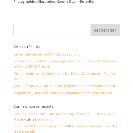
Photographie d’illustration: Camille Dupin-Belleville.
Articles récents
Les articles-clés de l’AFONT depuis sept ans
Le toucher au festival écopoétique «Nature en Livres» de Monceaux-
le-Comte (58190 Nièvre)
«Réapprendre à se câliner», dans Les Échos Week-end du 17 juillet
2026
Jean Labé: massage du squelette et hyper-ralentissement cérébral
«Aujourd’hui, nous réalisons à quel point l’ombre est précieuse»
Commentaires récents
Retour sur la journée Faire avec la fragilité 09 2021 – Faire avec la
Fragilite
dans
L’association
Interview Bertrand Verine | Cteb
dans
Le vocabulaire tactile existe,
je l’ai entendu