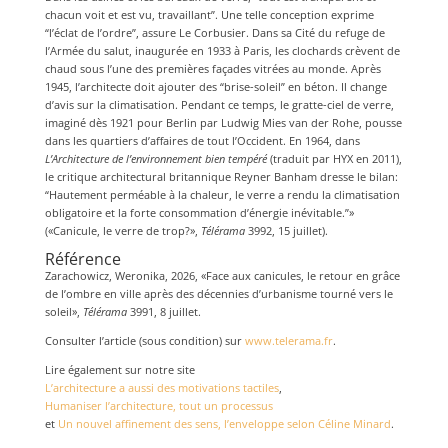
chacun voit et est vu, travaillant”. Une telle conception exprime
“l’éclat de l’ordre”, assure Le Corbusier. Dans sa Cité du refuge de
l’Armée du salut, inaugurée en 1933 à Paris, les clochards crèvent de
chaud sous l’une des premières façades vitrées au monde. Après
1945, l’architecte doit ajouter des “brise-soleil” en béton. Il change
d’avis sur la climatisation. Pendant ce temps, le gratte-ciel de verre,
imaginé dès 1921 pour Berlin par Ludwig Mies van der Rohe, pousse
dans les quartiers d’affaires de tout l’Occident. En 1964, dans
L’Architecture de l’environnement bien tempéré
(traduit par HYX en 2011),
le critique architectural britannique Reyner Banham dresse le bilan:
“Hautement perméable à la chaleur, le verre a rendu la climatisation
obligatoire et la forte consommation d’énergie inévitable.”»
(«Canicule, le verre de trop?»,
Télérama
3992, 15 juillet).
Référence
Zarachowicz, Weronika, 2026, «Face aux canicules, le retour en grâce
de l’ombre en ville après des décennies d’urbanisme tourné vers le
soleil»,
Télérama
3991, 8 juillet.
Consulter l’article (sous condition) sur
www.telerama.fr
.
Lire également sur notre site
L’architecture a aussi des motivations tactiles
,
Humaniser l’architecture, tout un processus
et
Un nouvel affinement des sens, l’enveloppe selon Céline Minard
.