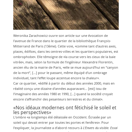
Weronika Zarachowicz ouvre son article sur une évocation de
l’avenue de France dans le quartier de la bibliothèque François-
Mitterrand de Paris (13ème). Cette voie, «comme tant d’autres axes,
places, édifices, dans les centres-villes et les quartiers populaires, est
ombrophobe». Elle témoigne de «la course vers les cieux de la baie
vitrée», mais, selon la formule de l’ingénieur Alexandre Florentin,
ancien élu de la mairie de Paris, «elle se mue aujourd’hui en “canyon
de la mort”, […] pour le passant, même équipé d’un ombrage
individuel, tant l’effet loupe accentue encore la chaleur».
Car ce quartier, «édifié à partir du début des années 2000, mais en
réalité conçu une dizaine d’années auparavant… [est] issu de
l’imaginaire des années 1980 et 1990, […] quand la société croyait
encore s’affranchir des pesanteurs terrestres et du climat».
«Nos idéaux modernes ont fétichisé le soleil et
les perspectives»
L’ombre «a longtemps été délaissée en Occident. Écrasée par un
soleil qui devait entrer par toutes les portes et fenêtres». Pour
l’expliquer, la journaliste a d’abord recours à
L’Envers du visible. Essai