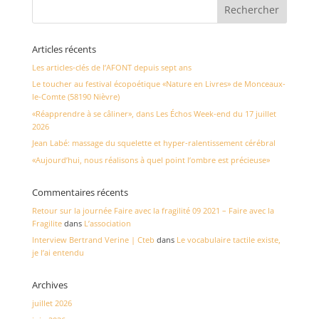
Articles récents
Les articles-clés de l’AFONT depuis sept ans
Le toucher au festival écopoétique «Nature en Livres» de Monceaux-
le-Comte (58190 Nièvre)
«Réapprendre à se câliner», dans Les Échos Week-end du 17 juillet
2026
Jean Labé: massage du squelette et hyper-ralentissement cérébral
«Aujourd’hui, nous réalisons à quel point l’ombre est précieuse»
Commentaires récents
Retour sur la journée Faire avec la fragilité 09 2021 – Faire avec la
Fragilite
dans
L’association
Interview Bertrand Verine | Cteb
dans
Le vocabulaire tactile existe,
je l’ai entendu
Archives
juillet 2026