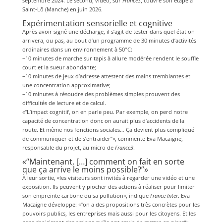
septembre 2024. Le second, vidéo, sur
France3
, couvre son étape à
Saint-Lô (Manche) en juin 2026.
Expérimentation sensorielle et cognitive
Après avoir signé une décharge, il s’agit de tester dans quel état on
arrivera, ou pas, au bout d’un programme de 30 minutes d’activités
ordinaires dans un environnement à 50°C:
–10 minutes de marche sur tapis à allure modérée rendent le souffle
court et la sueur abondante;
–10 minutes de jeux d’adresse attestent des mains tremblantes et
une concentration approximative;
–10 minutes à résoudre des problèmes simples prouvent des
difficultés de lecture et de calcul.
«“L’impact cognitif, on en parle peu. Par exemple, on perd notre
capacité de concentration donc on aurait plus d’accidents de la
route. Et même nos fonctions sociales… Ça devient plus compliqué
de communiquer et de s’entraider”», commente Eva Macaigne,
responsable du projet, au micro de
France3
.
«“Maintenant, […] comment on fait en sorte
que ça arrive le moins possible?”»
À leur sortie, «les visiteurs sont invités à regarder une vidéo et une
exposition. Ils peuvent y piocher des actions à réaliser pour limiter
son empreinte carbone ou sa pollution», indique
France Inter
. Eva
Macaigne développe: «“on a des propositions très concrètes pour les
pouvoirs publics, les entreprises mais aussi pour les citoyens. Et les