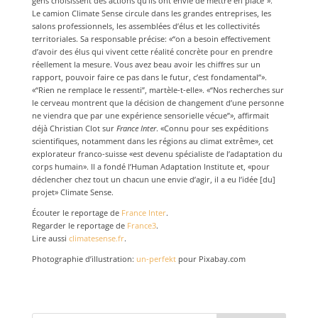
gens choisissent des actions qu’ils ont envie de mettre en place”».
Le camion Climate Sense circule dans les grandes entreprises, les
salons professionnels, les assemblées d’élus et les collectivités
territoriales. Sa responsable précise: «“on a besoin effectivement
d’avoir des élus qui vivent cette réalité concrète pour en prendre
réellement la mesure. Vous avez beau avoir les chiffres sur un
rapport, pouvoir faire ce pas dans le futur, c’est fondamental”».
«“Rien ne remplace le ressenti”, martèle-t-elle». «“Nos recherches sur
le cerveau montrent que la décision de changement d’une personne
ne viendra que par une expérience sensorielle vécue”», affirmait
déjà Christian Clot sur
France Inter
. «Connu pour ses expéditions
scientifiques, notamment dans les régions au climat extrême», cet
explorateur franco-suisse «est devenu spécialiste de l’adaptation du
corps humain». Il a fondé l’Human Adaptation Institute et, «pour
déclencher chez tout un chacun une envie d’agir, il a eu l’idée [du]
projet» Climate Sense.
Écouter le reportage de
France Inter
.
Regarder le reportage de
France3
.
Lire aussi
climatesense.fr
.
Photographie d’illustration:
un-perfekt
pour Pixabay.com