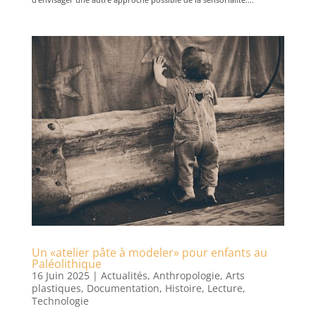
Un «atelier pâte à modeler» pour enfants au
Paléolithique
16 Juin 2025
|
Actualités
,
Anthropologie
,
Arts
plastiques
,
Documentation
,
Histoire
,
Lecture
,
Technologie