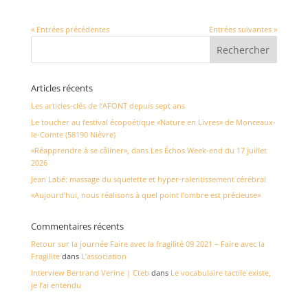
« Entrées précédentes
Entrées suivantes »
Articles récents
Les articles-clés de l’AFONT depuis sept ans
Le toucher au festival écopoétique «Nature en Livres» de Monceaux-
le-Comte (58190 Nièvre)
«Réapprendre à se câliner», dans Les Échos Week-end du 17 juillet
2026
Jean Labé: massage du squelette et hyper-ralentissement cérébral
«Aujourd’hui, nous réalisons à quel point l’ombre est précieuse»
Commentaires récents
Retour sur la journée Faire avec la fragilité 09 2021 – Faire avec la
Fragilite
dans
L’association
Interview Bertrand Verine | Cteb
dans
Le vocabulaire tactile existe,
je l’ai entendu