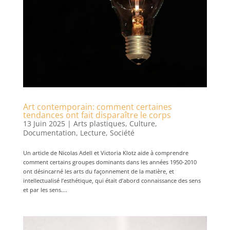
Art contemporain: comment certaines
tendances ont fait disparaître le corps
13 Juin 2025
|
Arts plastiques
,
Culture
,
Documentation
,
Lecture
,
Société
Un article de Nicolas Adell et Victoria Klotz aide à comprendre
comment certains groupes dominants dans les années 1950-2010
ont désincarné les arts du façonnement de la matière, et
intellectualisé l’esthétique, qui était d’abord connaissance des sens
et par les sens....