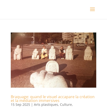
Braquage: quand le visuel accapare la création
et la médiation immersives
15 Sep 2025
|
Arts plastiques
,
Culture
,