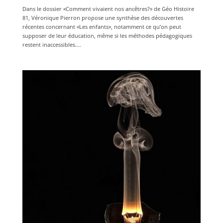
Dans le dossier «Comment vivaient nos ancêtres?» de Géo Histoire
81, Véronique Pierron propose une synthèse des découvertes
récentes concernant «Les enfants», notamment ce qu’on peut
supposer de leur éducation, même si les méthodes pédagogiques
restent inaccessibles....