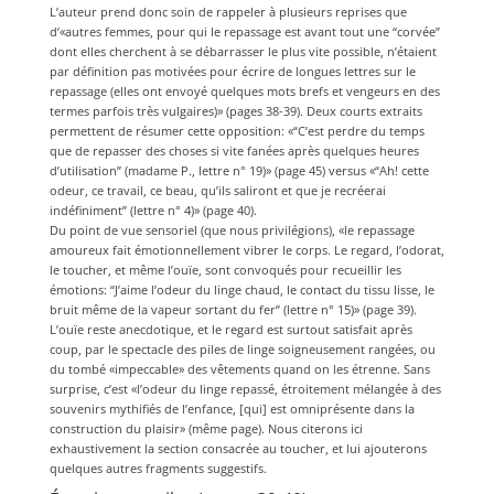
L’auteur prend donc soin de rappeler à plusieurs reprises que
d’«autres femmes, pour qui le repassage est avant tout une “corvée”
dont elles cherchent à se débarrasser le plus vite possible, n’étaient
par définition pas motivées pour écrire de longues lettres sur le
repassage (elles ont envoyé quelques mots brefs et vengeurs en des
termes parfois très vulgaires)» (pages 38-39). Deux courts extraits
permettent de résumer cette opposition: «“C’est perdre du temps
que de repasser des choses si vite fanées après quelques heures
d’utilisation” (madame P., lettre n° 19)» (page 45) versus «“Ah! cette
odeur, ce travail, ce beau, qu’ils saliront et que je recréerai
indéfiniment” (lettre n° 4)» (page 40).
Du point de vue sensoriel (que nous privilégions), «le repassage
amoureux fait émotionnellement vibrer le corps. Le regard, l’odorat,
le toucher, et même l’ouïe, sont convoqués pour recueillir les
émotions: “J’aime l’odeur du linge chaud, le contact du tissu lisse, le
bruit même de la vapeur sortant du fer” (lettre n° 15)» (page 39).
L’ouïe reste anecdotique, et le regard est surtout satisfait après
coup, par le spectacle des piles de linge soigneusement rangées, ou
du tombé «impeccable» des vêtements quand on les étrenne. Sans
surprise, c’est «l’odeur du linge repassé, étroitement mélangée à des
souvenirs mythifiés de l’enfance, [qui] est omniprésente dans la
construction du plaisir» (même page). Nous citerons ici
exhaustivement la section consacrée au toucher, et lui ajouterons
quelques autres fragments suggestifs.