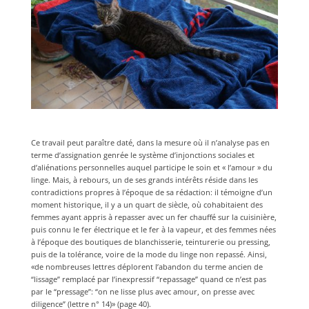
Ce travail peut paraître daté, dans la mesure où il n’analyse pas en
terme d’assignation genrée le système d’injonctions sociales et
d’aliénations personnelles auquel participe le soin et « l’amour » du
linge. Mais, à rebours, un de ses grands intérêts réside dans les
contradictions propres à l’époque de sa rédaction: il témoigne d’un
moment historique, il y a un quart de siècle, où cohabitaient des
femmes ayant appris à repasser avec un fer chauffé sur la cuisinière,
puis connu le fer électrique et le fer à la vapeur, et des femmes nées
à l’époque des boutiques de blanchisserie, teinturerie ou pressing,
puis de la tolérance, voire de la mode du linge non repassé. Ainsi,
«de nombreuses lettres déplorent l’abandon du terme ancien de
“lissage” remplacé par l’inexpressif “repassage” quand ce n’est pas
par le “pressage”: “on ne lisse plus avec amour, on presse avec
diligence” (lettre n° 14)» (page 40).