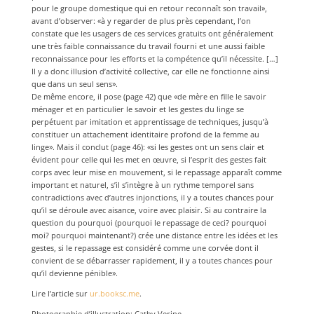
pour le groupe domestique qui en retour reconnaît son travail»,
avant d’observer: «à y regarder de plus près cependant, l’on
constate que les usagers de ces services gratuits ont généralement
une très faible connaissance du travail fourni et une aussi faible
reconnaissance pour les efforts et la compétence qu’il nécessite. […]
Il y a donc illusion d’activité collective, car elle ne fonctionne ainsi
que dans un seul sens».
De même encore, il pose (page 42) que «de mère en fille le savoir
ménager et en particulier le savoir et les gestes du linge se
perpétuent par imitation et apprentissage de techniques, jusqu’à
constituer un attachement identitaire profond de la femme au
linge». Mais il conclut (page 46): «si les gestes ont un sens clair et
évident pour celle qui les met en œuvre, si l’esprit des gestes fait
corps avec leur mise en mouvement, si le repassage apparaît comme
important et naturel, s’il s’intègre à un rythme temporel sans
contradictions avec d’autres injonctions, il y a toutes chances pour
qu’il se déroule avec aisance, voire avec plaisir. Si au contraire la
question du pourquoi (pourquoi le repassage de ceci? pourquoi
moi? pourquoi maintenant?) crée une distance entre les idées et les
gestes, si le repassage est considéré comme une corvée dont il
convient de se débarrasser rapidement, il y a toutes chances pour
qu’il devienne pénible».
Lire l’article sur
ur.booksc.me
.
Photographie d’illustration: Cathy Verine.