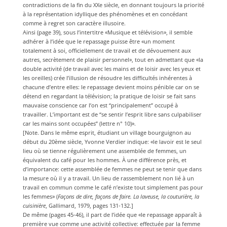
contradictions de la fin du XXe siècle, en donnant toujours la priorité
à la représentation idyllique des phénomènes et en concédant
comme à regret son caractère illusoire.
Ainsi (page 39), sous l’intertitre «Musique et télévision», il semble
adhérer à l’idée que le repassage puisse être «un moment
totalement à soi, officiellement de travail et de dévouement aux
autres, secrètement de plaisir personnel», tout en admettant que «la
double activité (de travail avec les mains et de loisir avec les yeux et
les oreilles) crée l’illusion de résoudre les difficultés inhérentes à
chacune d’entre elles: le repassage devient moins pénible car on se
détend en regardant la télévision; la pratique de loisir se fait sans
mauvaise conscience car l’on est “principalement” occupé à
travailler. L’important est de “se sentir l’esprit libre sans culpabiliser
car les mains sont occupées” (lettre n° 10)».
[Note. Dans le même esprit, étudiant un village bourguignon au
début du 20ème siècle, Yvonne Verdier indique: «le lavoir est le seul
lieu où se tienne régulièrement une assemblée de femmes, un
équivalent du café pour les hommes. À une différence près, et
d’importance: cette assemblée de femmes ne peut se tenir que dans
la mesure où il y a travail. Un lieu de rassemblement non lié à un
travail en commun comme le café n’existe tout simplement pas pour
les femmes» (
Façons de dire, façons de faire. La laveuse, la couturière, la
cuisinière
, Gallimard, 1979, pages 131-132.]
De même (pages 45-46), il part de l’idée que «le repassage apparaît à
première vue comme une activité collective: effectuée par la femme