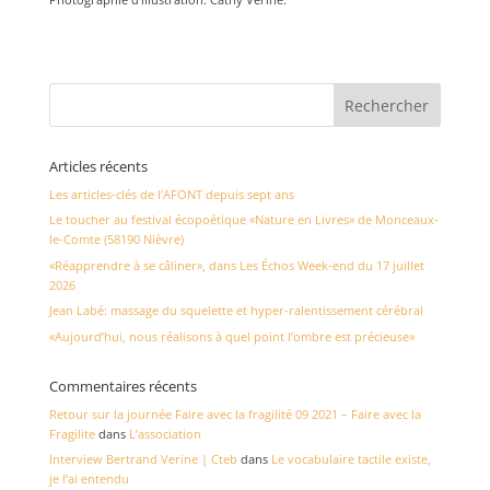
Articles récents
Les articles-clés de l’AFONT depuis sept ans
Le toucher au festival écopoétique «Nature en Livres» de Monceaux-
le-Comte (58190 Nièvre)
«Réapprendre à se câliner», dans Les Échos Week-end du 17 juillet
2026
Jean Labé: massage du squelette et hyper-ralentissement cérébral
«Aujourd’hui, nous réalisons à quel point l’ombre est précieuse»
Commentaires récents
Retour sur la journée Faire avec la fragilité 09 2021 – Faire avec la
Fragilite
dans
L’association
Interview Bertrand Verine | Cteb
dans
Le vocabulaire tactile existe,
je l’ai entendu