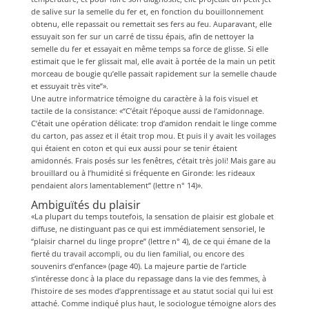
de salive sur la semelle du fer et, en fonction du bouillonnement
obtenu, elle repassait ou remettait ses fers au feu. Auparavant, elle
essuyait son fer sur un carré de tissu épais, afin de nettoyer la
semelle du fer et essayait en même temps sa force de glisse. Si elle
estimait que le fer glissait mal, elle avait à portée de la main un petit
morceau de bougie qu’elle passait rapidement sur la semelle chaude
et essuyait très vite”».
Une autre informatrice témoigne du caractère à la fois visuel et
tactile de la consistance: «“C’était l’époque aussi de l’amidonnage.
C’était une opération délicate: trop d’amidon rendait le linge comme
du carton, pas assez et il était trop mou. Et puis il y avait les voilages
qui étaient en coton et qui eux aussi pour se tenir étaient
amidonnés. Frais posés sur les fenêtres, c’était très joli! Mais gare au
brouillard ou à l’humidité si fréquente en Gironde: les rideaux
pendaient alors lamentablement” (lettre n° 14)».
Ambiguïtés du plaisir
«La plupart du temps toutefois, la sensation de plaisir est globale et
diffuse, ne distinguant pas ce qui est immédiatement sensoriel, le
“plaisir charnel du linge propre” (lettre n° 4), de ce qui émane de la
fierté du travail accompli, ou du lien familial, ou encore des
souvenirs d’enfance» (page 40). La majeure partie de l’article
s’intéresse donc à la place du repassage dans la vie des femmes, à
l’histoire de ses modes d’apprentissage et au statut social qui lui est
attaché. Comme indiqué plus haut, le sociologue témoigne alors des