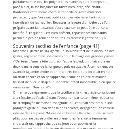
parfaitement le cou, les poignets, les manches puis le corps qui,
posé à plat, laisse imaginer un buste bien large, sécurisant…
Boutonner cette même chemise rappelle ce geste maternel,
protecteur, que l’on avait oublié car très vite les enfants vous
interdisent de les habiller. Repasser la layette d’un bébé que l’on
prépare avant la naissance, c’est visualiser ce petit être qui sera
bientôt là. Et quand il est bien présent, repasser ces fins habits
permet le prolongement de toutes les caresses” (lettre n° 18).»
Souvenirs tactiles de l’enfance (page 41)
Madame T. (lettre n° 16) «garde un souvenir fort de la discipline des
gestes, réglée comme une danse» pour le pliage des grandes pièces:
«“On tenait l’une la tête du drap, l’autre le pied, on pliait alors en
deux dans le sens de la longueur, puis en quatre. À ce moment, on
avançait la jambe droite et on tirait très fort, puis on pliait en huit,
on tirait encore et on se rapprochait l’une de l’autre et maman
finissait de plier le drap sur une table: c’était impeccable, bien que ce
cérémonial m’horripilât”».
On remarque également que la tactilité et la kinesthésie contribuent
à la réussite de l’activité dans l’évocation par cette même rédactrice
de «l’employée de maison espagnole, qui chauffait ses fers sur une
potagère (grille où l’on déposait des braises) dégageant une chaleur
intense dans la pièce. “Munie de chiffons de flanelle judicieusement
pliés pour ne pas se brûler en prenant les fers, cette femme en
choisissait un, l’approchait de sa joue pour apprécier la
température, et pour faire son diagnostic, elle projetait un petit jet