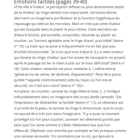
Émotions tactiles (pages 39-40)
«Très liée à l’odeur, la perception diffuse ou plus directement tactile
de la chaleur du linge semble très importante. Certaines lettres
décrivent un imaginaire purificateur et la fonction hygiénique du
repassage qui détruit les microbes. Mais ce n’est pas cette chaleur
qui est évoquée dans le plaisir le plus intime. Cette dernière est
d’abord directe, personnelle, corporelle, résumée au plaisir du
toucher, au “contact agréable avec le linge chaud, puis tiède” (lettre
n° 10). La main qui se pose si fréquemment n’a en fait que peu
d’utilité fonctionnelle. “Je crois que tout d’abord, il y a cette chaleur
qui émane du linge, chaleur que l’on essaie de s’accaparer en posant
après le passage du fer la main à plat sur le tissu défroissé” (lettre n°
18). Cette chaleur ressentie est pour madame G. ( même lettre)
“génératrice de calme, de sérénité, d’apaisement”. Peut-être parce
qu’elle “rappelle instinctivement celle du foyer où l’on est en
sécurité, où il fait bon vivre” (lettre n° 10).»
«Le plaisir du toucher, caresse du linge tiède et lisse, […] s’intègre
inéluctablement dans un imaginaire des corps aimés caressés. “J’ai
l’impression de déshabiller la famille” (lettre n° 11). Le vêtement est
si proche de la peau, la caresse du linge si amoureuse, que le corps
ne saurait être très loin dans l’imaginaire. “Il y a aussi ce moment
privilégié où l’on peut toucher, caresser les vêtements portés par
ceux que l’on aime comme si c’était réellement eux que l’on
effleurait. Déplisser une chemise par exemple se fait presque comme
une caresse sensuelle. On commence par le col, qui épouse si