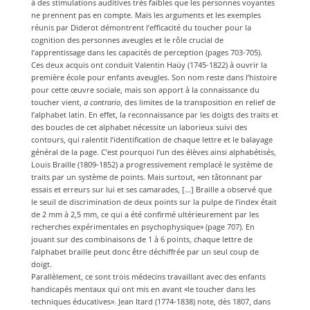
à des stimulations auditives très faibles que les personnes voyantes
ne prennent pas en compte. Mais les arguments et les exemples
réunis par Diderot démontrent l’efficacité du toucher pour la
cognition des personnes aveugles et le rôle crucial de
l’apprentissage dans les capacités de perception (pages 703-705).
Ces deux acquis ont conduit Valentin Haüy (1745-1822) à ouvrir la
première école pour enfants aveugles. Son nom reste dans l’histoire
pour cette œuvre sociale, mais son apport à la connaissance du
toucher vient,
a contrario
, des limites de la transposition en relief de
l’alphabet latin. En effet, la reconnaissance par les doigts des traits et
des boucles de cet alphabet nécessite un laborieux suivi des
contours, qui ralentit l’identification de chaque lettre et le balayage
général de la page. C’est pourquoi l’un des élèves ainsi alphabétisés,
Louis Braille (1809-1852) a progressivement remplacé le système de
traits par un système de points. Mais surtout, «en tâtonnant par
essais et erreurs sur lui et ses camarades, […] Braille a observé que
le seuil de discrimination de deux points sur la pulpe de l’index était
de 2 mm à 2,5 mm, ce qui a été confirmé ultérieurement par les
recherches expérimentales en psychophysique» (page 707). En
jouant sur des combinaisons de 1 à 6 points, chaque lettre de
l’alphabet braille peut donc être déchiffrée par un seul coup de
doigt.
Parallèlement, ce sont trois médecins travaillant avec des enfants
handicapés mentaux qui ont mis en avant «le toucher dans les
techniques éducatives». Jean Itard (1774-1838) note, dès 1807, dans