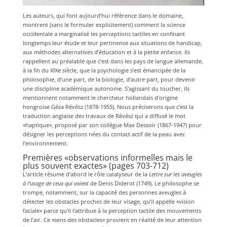
Les auteurs, qui font aujourd’hui référence dans le domaine,
montrent (sans le formuler explicitement) comment la science
occidentale a marginalisé les perceptions tactiles en confinant
longtemps leur étude et leur pertinence aux situations de handicap,
aux méthodes alternatives d’éducation et à la petite enfance. Ils
rappellent au préalable que c’est dans les pays de langue allemande,
à la fin du XIXe siècle, que la psychologie s’est émancipée de la
philosophie, d’une part, de la biologie, d’autre part, pour devenir
une discipline académique autonome. S’agissant du toucher, ils
mentionnent notamment le chercheur hollandais d’origine
hongroise Géza Révész (1878-1955). Nous préciserons que c’est la
traduction anglaise des travaux de Révész qui a diffusé le mot
«haptique», proposé par son collègue Max Dessoir (1867-1947) pour
désigner les perceptions nées du contact actif de la peau avec
l’environnement.
Premières «observations informelles mais le
plus souvent exactes» (pages 703-712)
L’article résume d’abord le rôle catalyseur de la
Lettre sur les aveugles
à l’usage de ceux qui voient
de Denis Diderot (1749). Le philosophe se
trompe, notamment, sur la capacité des personnes aveugles à
détecter les obstacles proches de leur visage, qu’il appelle «vision
faciale» parce qu’il l’attribue à la perception tactile des mouvements
de l’air. Ce «sens des obstacles» provient en réalité de leur attention