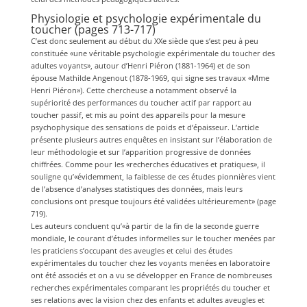
Physiologie et psychologie expérimentale du
toucher (pages 713-717)
C’est donc seulement au début du XXe siècle que s’est peu à peu
constituée «une véritable psychologie expérimentale du toucher des
adultes voyants», autour d’Henri Piéron (1881-1964) et de son
épouse Mathilde Angenout (1878-1969, qui signe ses travaux «Mme
Henri Piéron»). Cette chercheuse a notamment observé la
supériorité des performances du toucher actif par rapport au
toucher passif, et mis au point des appareils pour la mesure
psychophysique des sensations de poids et d’épaisseur. L’article
présente plusieurs autres enquêtes en insistant sur l’élaboration de
leur méthodologie et sur l’apparition progressive de données
chiffrées. Comme pour les «recherches éducatives et pratiques», il
souligne qu’«évidemment, la faiblesse de ces études pionnières vient
de l’absence d’analyses statistiques des données, mais leurs
conclusions ont presque toujours été validées ultérieurement» (page
719).
Les auteurs concluent qu’«à partir de la fin de la seconde guerre
mondiale, le courant d’études informelles sur le toucher menées par
les praticiens s’occupant des aveugles et celui des études
expérimentales du toucher chez les voyants menées en laboratoire
ont été associés et on a vu se développer en France de nombreuses
recherches expérimentales comparant les propriétés du toucher et
ses relations avec la vision chez des enfants et adultes aveugles et