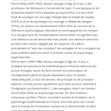
Pierre Villey (1879-1933), devenu aveugle à l’âge de 4 ans, a été
professeur de littérature à l’université de Caen. À une époque où les
disciplines étaient moins séparées qu’aujourd’hui, il a sous-titré
Essai de sociologie
son ouvrage
L’Aveugle dans le monde des voyants
(1927), et
Essai de psychologie
son ouvrage
Le Monde des aveugles
(1914). Les auteurs lui reconnaissent d’être «très au courant de la
littérature psychologique, éducative et sociologique de son temps»:
«il a souligné que les “compensations sensorielles” ne signifient pas
une meilleure acuité sensorielle mais plutôt une meilleure attention
portée à des indices négligés par les voyants». «Il a décrit
précisément le “sens des obstacles” des aveugles» et en a souligné «la
base auditive» seize ans avant le premier travail en psychologie
expérimentale.
Pierre Henri (1899-1986), devenu aveugle à l’âge de 13 ans, a
enseigné les sciences et les mathématiques à l’Institut National des
Jeunes Aveugles, avant d’y être nommé «coordonnateur de
l’enseignement général» (poste équivalant, pour le secteur
médicoéducatif, à celui de censeur, de principal ou de proviseur
adjoint). L’article pointe rapidement qu’il «s’est surtout intéressé à
l’intégration professionnelle […] des aveugles», mais il est l’auteur
d’une thèse d’état en psychologie sociale. On doit d’ailleurs
remarquer qu’Henri Piéron, considéré comme le fondateur de la
psychologie expérimentale en France, inscrivait aussi son travail
dans le champ de l’orientation scolaire et professionnelle, et dans
celui des méthodes pédagogiques actives.