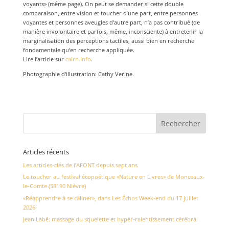
voyants» (même page). On peut se demander si cette double
comparaison, entre vision et toucher d’une part, entre personnes
voyantes et personnes aveugles d’autre part, n’a pas contribué (de
manière involontaire et parfois, même, inconsciente) à entretenir la
marginalisation des perceptions tactiles, aussi bien en recherche
fondamentale qu’en recherche appliquée.
Lire l’article sur
cairn.info
.
Photographie d’illustration: Cathy Verine.
Articles récents
Les articles-clés de l’AFONT depuis sept ans
Le toucher au festival écopoétique «Nature en Livres» de Monceaux-
le-Comte (58190 Nièvre)
«Réapprendre à se câliner», dans Les Échos Week-end du 17 juillet
2026
Jean Labé: massage du squelette et hyper-ralentissement cérébral