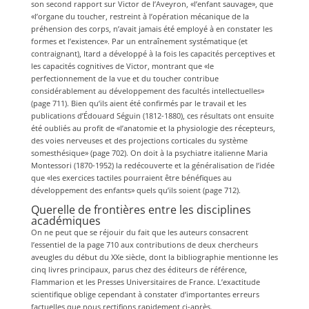
son second rapport sur Victor de l’Aveyron, «l’enfant sauvage», que
«l’organe du toucher, restreint à l’opération mécanique de la
préhension des corps, n’avait jamais été employé à en constater les
formes et l’existence». Par un entraînement systématique (et
contraignant), Itard a développé à la fois les capacités perceptives et
les capacités cognitives de Victor, montrant que «le
perfectionnement de la vue et du toucher contribue
considérablement au développement des facultés intellectuelles»
(page 711). Bien qu’ils aient été confirmés par le travail et les
publications d’Édouard Séguin (1812-1880), ces résultats ont ensuite
été oubliés au profit de «l’anatomie et la physiologie des récepteurs,
des voies nerveuses et des projections corticales du système
somesthésique» (page 702). On doit à la psychiatre italienne Maria
Montessori (1870-1952) la redécouverte et la généralisation de l’idée
que «les exercices tactiles pourraient être bénéfiques au
développement des enfants» quels qu’ils soient (page 712).
Querelle de frontières entre les disciplines
académiques
On ne peut que se réjouir du fait que les auteurs consacrent
l’essentiel de la page 710 aux contributions de deux chercheurs
aveugles du début du XXe siècle, dont la bibliographie mentionne les
cinq livres principaux, parus chez des éditeurs de référence,
Flammarion et les Presses Universitaires de France. L’exactitude
scientifique oblige cependant à constater d’importantes erreurs
factuelles que nous rectifions rapidement ci-après.