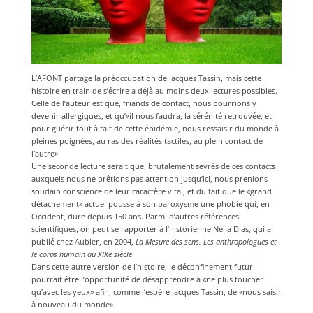
L’AFONT partage la préoccupation de Jacques Tassin, mais cette
histoire en train de s’écrire a déjà au moins deux lectures possibles.
Celle de l’auteur est que, friands de contact, nous pourrions y
devenir allergiques, et qu’«il nous faudra, la sérénité retrouvée, et
pour guérir tout à fait de cette épidémie, nous ressaisir du monde à
pleines poignées, au ras des réalités tactiles, au plein contact de
l’autre».
Une seconde lecture serait que, brutalement sevrés de ces contacts
auxquels nous ne prêtions pas attention jusqu’ici, nous prenions
soudain conscience de leur caractère vital, et du fait que le «grand
détachement» actuel pousse à son paroxysme une phobie qui, en
Occident, dure depuis 150 ans. Parmi d’autres références
scientifiques, on peut se rapporter à l’historienne Nélia Dias, qui a
publié chez Aubier, en 2004,
La Mesure des sens. Les anthropologues et
le corps humain au XIXe siècle
.
Dans cette autre version de l’histoire, le déconfinement futur
pourrait être l’opportunité de désapprendre à «ne plus toucher
qu’avec les yeux» afin, comme l’espère Jacques Tassin, de «nous saisir
à nouveau du monde».