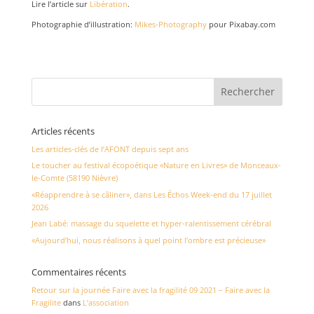
Lire l’article sur
Libération
.
Photographie d’illustration:
Mikes-Photography
pour Pixabay.com
Articles récents
Les articles-clés de l’AFONT depuis sept ans
Le toucher au festival écopoétique «Nature en Livres» de Monceaux-
le-Comte (58190 Nièvre)
«Réapprendre à se câliner», dans Les Échos Week-end du 17 juillet
2026
Jean Labé: massage du squelette et hyper-ralentissement cérébral
«Aujourd’hui, nous réalisons à quel point l’ombre est précieuse»
Commentaires récents
Retour sur la journée Faire avec la fragilité 09 2021 – Faire avec la
Fragilite
dans
L’association