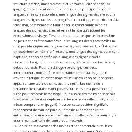
structure précise, une grammaire et un vocabulaire spécifique»
(page 7). Elles doivent donc être apprises. En principe, à chaque
langue parlée correspondent une langue des signes visuelle et une
langue des signes tactile. Les progrès du doublage, en particulier à la
télévision, commencent à familiariser le grand public avec les
langues des signes visuelles, et on sait le rôle qu’y jouent les
expressions du visage. C’est notamment parce que ces expressions
ne peuvent pas être touchées que les langues des signes tactiles ne
sont pas identiques aux langues des signes visuelles. Aux États-Unis,
on expérimente même le Protactile, une langue des signes purement
haptique, et non adaptée de la langue des signes visuelle.
On peut échanger à une ou deux mains, côte à côte ou face à face,
debout ou assis. Pour un dialogue prolongé, «les deux
interlocuteurs doivent être confortablement installés […] afin
d’éviter la fatigue et les tensions musculaires» et on peut prendre
appui sur une table ou un coussin (page 4). Les mains de la
personne destinataire «sont posées sur celles de la personne qui
signe pour recevoir le message. Pour autant ses mains ne sont pas
fixes: elles peuvent se déplacer sur les mains de celle qui signe pour
mieux comprendre» (page 9). Inverser cette position signifie le
changement de tour de parole. Entre deux personnes bien
entraînées, chacune place une main sous celle de l’autre pour signer
et une main sur celle de l’autre pour recevoir.
La liberté de mouvement des mains est fondamentale aussi bien
pour l’expressivité de la personne signante que pour l’interprétation