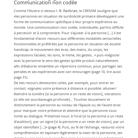
Communication non codée
Comme l’illustre ci-dessus I.-B. Rødbrøe, le CRESAM souligne que
«les personnes en situation de surdicécité primaire développent une
forme de communication spécifique à leur propre expérience au
monde. Une communication non codée, individuelle, parfois difficile
à percevoir et à comprendre. Pour s’ajuster à la personne […] il est
fondamental d’avoir recours aux différentes modalités sensorielles
fonctionnelles et préférées par la personne en situation de double
handicap: le mouvement des bras, des mains, du corps, les
expressions faciales, les sons, le mime, les gestes…» puis «négocier
avec la personne le sens des gestes qu’elle produit naturellement
afin d’élaborer ensemble un répertoire commun, pour partager ses
pensées et ses expériences avec son entourage» (page 10, lire aussi
page 31).
De tels recours demeurent utiles, par exemple, pour entrer en
contact: «signalez votre présence à distance si possible: allumer/
éteindre la lumière [si la personne a un reste de vision], vibrations
[si elle est sourdaveugle profonde]… Touchez doucement et
distinctement la personne au niveau de l’épaule ou de l’avant-bras
pour marquer votre présence et attendre que la personne vous
invite au dialogue. Présentez-vous: à l’oral [si la personne a un reste
d’audition], par un signe [si la personne a un reste de vision], par un
objet identifiant […]» (page 4). Puis, au fil de l’échange, «assurez votre
compréhension en tapotant légèrement la main de la personne, ses