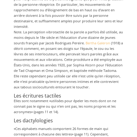
de la personne réceptrice. En particulier, les mouvements de
rapprochement ou d’éloignement de bas en haut ou d’avant en
arrière doivent à la fois pouvoir être suivis par la personne
destinataire, et suffisamment amples pour produire leur sens et leur
intensité.
Note. La perception vibrotactile de la parole a parfois été utilisée, au
moins depuis le 18e siècle et l’éducation d’une dizaine de jeunes
sourds français par Jacob Rodrigues Pereire.
Bertha Galeron
(1918) a
décrit comment, en posant ses doigts sur l’épaule, le cou ou les
lèvres de ses interlocuteurs, elle percevait leurs paroles grâce aux
mouvements et aux vibrations. Cette procédure a été employée aux
États-Unis, dans les années 1920, par Sophia Alcorn pour l’éducation
de Tad Chapman et Oma Simpson, et baptisée méthode Tadoma.
Elle reste cependant peu utilisée car elle n’est utile qu’en réception,
elle n’est praticable qu’entre personnes intimes et elle contrevient
aux tabous socioculturels entourant le toucher.
Les écritures tactiles
Elles sont notamment «utilisées pour épeler les mots dont on ne
connait pas le signe ou qui n’en ont pas, les noms propres et les
acronymes» (pages 11 et 14).
Les dactylologies
«Ces alphabets manuels comportent 26 formes de main qui
correspondent à chacune des lettres» (page 11). Cependant,