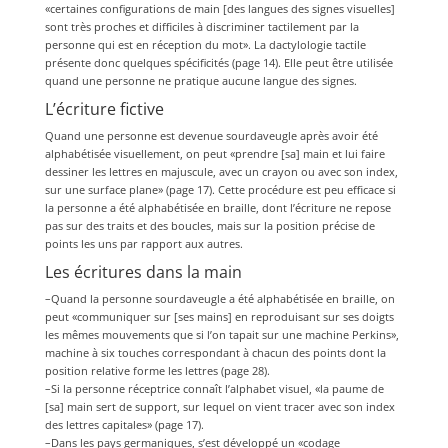
«certaines configurations de main [des langues des signes visuelles]
sont très proches et difficiles à discriminer tactilement par la
personne qui est en réception du mot». La dactylologie tactile
présente donc quelques spécificités (page 14). Elle peut être utilisée
quand une personne ne pratique aucune langue des signes.
L’écriture fictive
Quand une personne est devenue sourdaveugle après avoir été
alphabétisée visuellement, on peut «prendre [sa] main et lui faire
dessiner les lettres en majuscule, avec un crayon ou avec son index,
sur une surface plane» (page 17). Cette procédure est peu efficace si
la personne a été alphabétisée en braille, dont l’écriture ne repose
pas sur des traits et des boucles, mais sur la position précise de
points les uns par rapport aux autres.
Les écritures dans la main
–Quand la personne sourdaveugle a été alphabétisée en braille, on
peut «communiquer sur [ses mains] en reproduisant sur ses doigts
les mêmes mouvements que si l’on tapait sur une machine Perkins»,
machine à six touches correspondant à chacun des points dont la
position relative forme les lettres (page 28).
–Si la personne réceptrice connaît l’alphabet visuel, «la paume de
[sa] main sert de support, sur lequel on vient tracer avec son index
des lettres capitales» (page 17).
–Dans les pays germaniques, s’est développé un «codage