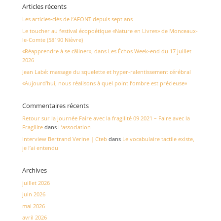
Articles récents
Les articles-clés de l’AFONT depuis sept ans
Le toucher au festival écopoétique «Nature en Livres» de Monceaux-
le-Comte (58190 Nièvre)
«Réapprendre à se câliner», dans Les Échos Week-end du 17 juillet
2026
Jean Labé: massage du squelette et hyper-ralentissement cérébral
«Aujourd’hui, nous réalisons à quel point l’ombre est précieuse»
Commentaires récents
Retour sur la journée Faire avec la fragilité 09 2021 – Faire avec la
Fragilite
dans
L’association
Interview Bertrand Verine | Cteb
dans
Le vocabulaire tactile existe,
je l’ai entendu
Archives
juillet 2026
juin 2026
mai 2026
avril 2026