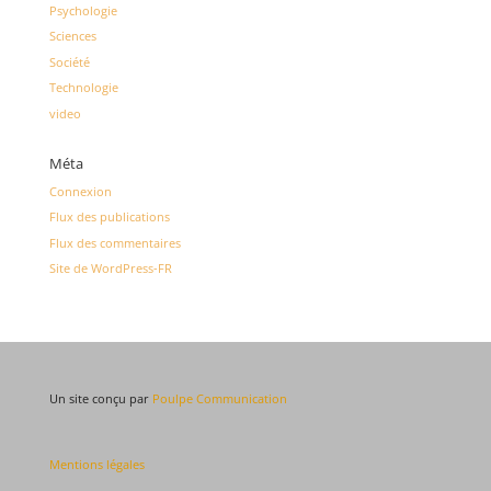
Psychologie
Sciences
Société
Technologie
video
Méta
Connexion
Flux des publications
Flux des commentaires
Site de WordPress-FR
Un site conçu par
Poulpe Communication
Mentions légales