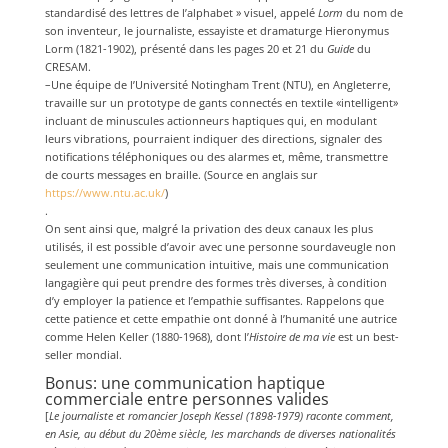
standardisé des lettres de l’alphabet » visuel, appelé
Lorm
du nom de
son inventeur, le journaliste, essayiste et dramaturge Hieronymus
Lorm (1821-1902), présenté dans les pages 20 et 21 du
Guide
du
CRESAM.
–Une équipe de l’Université Notingham Trent (NTU), en Angleterre,
travaille sur un prototype de gants connectés en textile «intelligent»
incluant de minuscules actionneurs haptiques qui, en modulant
leurs vibrations, pourraient indiquer des directions, signaler des
notifications téléphoniques ou des alarmes et, même, transmettre
de courts messages en braille. (Source en anglais sur
https://www.ntu.ac.uk/
)
.
On sent ainsi que, malgré la privation des deux canaux les plus
utilisés, il est possible d’avoir avec une personne sourdaveugle non
seulement une communication intuitive, mais une communication
langagière qui peut prendre des formes très diverses, à condition
d’y employer la patience et l’empathie suffisantes. Rappelons que
cette patience et cette empathie ont donné à l’humanité une autrice
comme Helen Keller (1880-1968), dont l’
Histoire de ma vie
est un best-
seller mondial.
Bonus: une communication haptique
commerciale entre personnes valides
[
Le journaliste et romancier Joseph Kessel (1898-1979) raconte comment,
en Asie, au début du 20ème siècle, les marchands de diverses nationalités