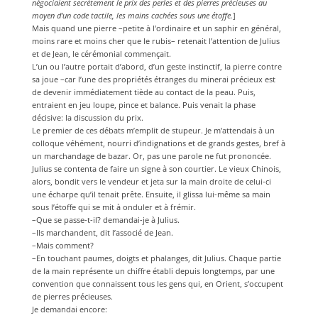
négociaient secrètement le prix des perles et des pierres précieuses au
moyen d’un code tactile, les mains cachées sous une étoffe.
]
Mais quand une pierre –petite à l’ordinaire et un saphir en général,
moins rare et moins cher que le rubis– retenait l’attention de Julius
et de Jean, le cérémonial commençait.
L’un ou l’autre portait d’abord, d’un geste instinctif, la pierre contre
sa joue –car l’une des propriétés étranges du minerai précieux est
de devenir immédiatement tiède au contact de la peau. Puis,
entraient en jeu loupe, pince et balance. Puis venait la phase
décisive: la discussion du prix.
Le premier de ces débats m’emplit de stupeur. Je m’attendais à un
colloque véhément, nourri d’indignations et de grands gestes, bref à
un marchandage de bazar. Or, pas une parole ne fut prononcée.
Julius se contenta de faire un signe à son courtier. Le vieux Chinois,
alors, bondit vers le vendeur et jeta sur la main droite de celui-ci
une écharpe qu’il tenait prête. Ensuite, il glissa lui-même sa main
sous l’étoffe qui se mit à onduler et à frémir.
–Que se passe-t-il? demandai-je à Julius.
–Ils marchandent, dit l’associé de Jean.
–Mais comment?
–En touchant paumes, doigts et phalanges, dit Julius. Chaque partie
de la main représente un chiffre établi depuis longtemps, par une
convention que connaissent tous les gens qui, en Orient, s’occupent
de pierres précieuses.
Je demandai encore: