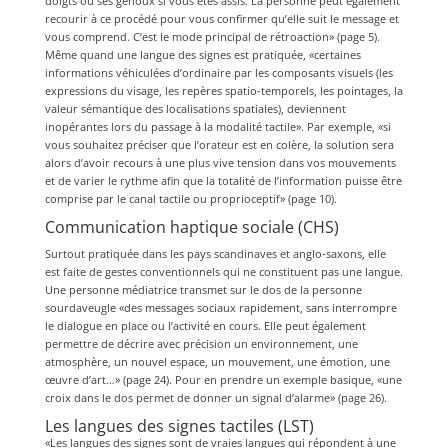
doigts ou ses genoux si vous êtes assis. La personne peut également
recourir à ce procédé pour vous confirmer qu’elle suit le message et
vous comprend. C’est le mode principal de rétroaction» (page 5).
Même quand une langue des signes est pratiquée, «certaines
informations véhiculées d’ordinaire par les composants visuels (les
expressions du visage, les repères spatio-temporels, les pointages, la
valeur sémantique des localisations spatiales), deviennent
inopérantes lors du passage à la modalité tactile». Par exemple, «si
vous souhaitez préciser que l’orateur est en colère, la solution sera
alors d’avoir recours à une plus vive tension dans vos mouvements
et de varier le rythme afin que la totalité de l’information puisse être
comprise par le canal tactile ou proprioceptif» (page 10).
Communication haptique sociale (CHS)
Surtout pratiquée dans les pays scandinaves et anglo-saxons, elle
est faite de gestes conventionnels qui ne constituent pas une langue.
Une personne médiatrice transmet sur le dos de la personne
sourdaveugle «des messages sociaux rapidement, sans interrompre
le dialogue en place ou l’activité en cours. Elle peut également
permettre de décrire avec précision un environnement, une
atmosphère, un nouvel espace, un mouvement, une émotion, une
œuvre d’art…» (page 24). Pour en prendre un exemple basique, «une
croix dans le dos permet de donner un signal d’alarme» (page 26).
Les langues des signes tactiles (LST)
«Les langues des signes sont de vraies langues qui répondent à une