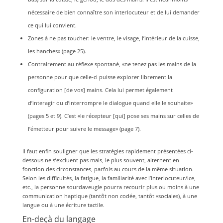
nécessaire de bien connaître son interlocuteur et de lui demander
ce qui lui convient.
Zones à ne pas toucher: le ventre, le visage, l’intérieur de la cuisse,
les hanches» (page 25).
Contrairement au réflexe spontané, «ne tenez pas les mains de la
personne pour que celle-ci puisse explorer librement la
configuration [de vos] mains. Cela lui permet également
d’interagir ou d’interrompre le dialogue quand elle le souhaite»
(pages 5 et 9). C’est «le récepteur [qui] pose ses mains sur celles de
l’émetteur pour suivre le message» (page 7).
Il faut enfin souligner que les stratégies rapidement présentées ci-
dessous ne s’excluent pas mais, le plus souvent, alternent en
fonction des circonstances, parfois au cours de la même situation.
Selon les difficultés, la fatigue, la familiarité avec l’interlocuteur/ice,
etc., la personne sourdaveugle pourra recourir plus ou moins à une
communication haptique (tantôt non codée, tantôt «sociale»), à une
langue ou à une écriture tactile.
En-deçà du langage