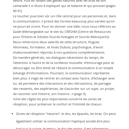
désiré. Puis en faisant des gestes naturels avec les bras de son
camarade il a réussi à expliquer qui se balance et qui pousse» (pages
90-91).
Le toucher joue bien sûr un rôle central pour ces personnes et, dans
la communication, il prend des formes beaucoup plus variées qu’on
ne pourrait croire. Pour en donner une idée, nous nous référons au
Guide
téléchargeable sur le site du CRESAM (Centre de Ressources
pour Enfants et Adultes Sourds-Aveugles et Sourds-Malvoyants).
Nous remercions deux salariés de cette structure, Hugues
Allonneau, formateur, et Anaïs Dubois, psychologue, d’avoir
chaleureusement répondu à nos questions complémentaires.
De manière générale, ces dialogues nécessitent du temps, de
l’attention à l’autre et de la confiance mutuelle: «l’entourage peut se
décourager ou être tenté de réduire la communication à un simple
échange d’informations. Pourtant, la communication représente
bien plus: il s’agit de rentrer en contact avec l’autre, d’échanger avec
lui, de permettre des interactions et des rétroactions, de partager
des ressentis, des expériences, de s’accorder sur un sujet, un projet,
de raconter une histoire, son histoire…» (page 3).
«Une des règles les plus importantes concerne les zones de
réception, pour préserver le confort et l’intimité de chacun:
Zones de réception “neutres”: le dos, les épaules, les bras. On peut
également utiliser la communication haptique sociale (lire plus
bas) sur la cuisse, le genou, le dos des mains. Il est néanmoins