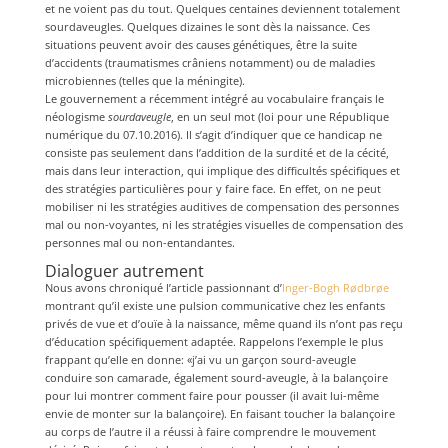
et ne voient pas du tout. Quelques centaines deviennent totalement
sourdaveugles. Quelques dizaines le sont dès la naissance. Ces
situations peuvent avoir des causes génétiques, être la suite
d’accidents (traumatismes crâniens notamment) ou de maladies
microbiennes (telles que la méningite).
Le gouvernement a récemment intégré au vocabulaire français le
néologisme
sourdaveugle
, en un seul mot (loi pour une République
numérique du 07.10.2016). Il s’agit d’indiquer que ce handicap ne
consiste pas seulement dans l’addition de la surdité et de la cécité,
mais dans leur interaction, qui implique des difficultés spécifiques et
des stratégies particulières pour y faire face. En effet, on ne peut
mobiliser ni les stratégies auditives de compensation des personnes
mal ou non-voyantes, ni les stratégies visuelles de compensation des
personnes mal ou non-entandantes.
Dialoguer autrement
Nous avons chroniqué l’article passionnant d’
Inger-Bogh Rødbrøe
montrant qu’il existe une pulsion communicative chez les enfants
privés de vue et d’ouïe à la naissance, même quand ils n’ont pas reçu
d’éducation spécifiquement adaptée. Rappelons l’exemple le plus
frappant qu’elle en donne: «j’ai vu un garçon sourd-aveugle
conduire son camarade, également sourd-aveugle, à la balançoire
pour lui montrer comment faire pour pousser (il avait lui-même
envie de monter sur la balançoire). En faisant toucher la balançoire
au corps de l’autre il a réussi à faire comprendre le mouvement