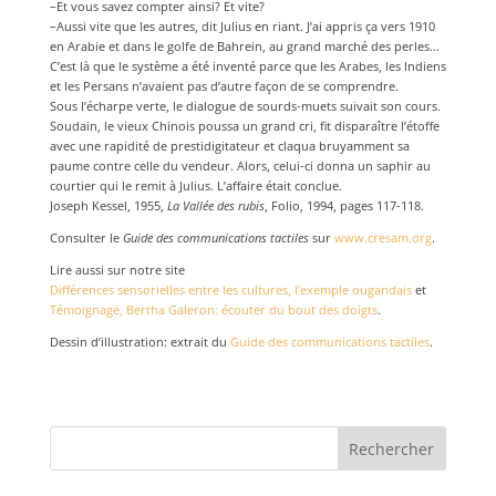
–Et vous savez compter ainsi? Et vite?
–Aussi vite que les autres, dit Julius en riant. J’ai appris ça vers 1910
en Arabie et dans le golfe de Bahrein, au grand marché des perles…
C’est là que le système a été inventé parce que les Arabes, les Indiens
et les Persans n’avaient pas d’autre façon de se comprendre.
Sous l’écharpe verte, le dialogue de sourds-muets suivait son cours.
Soudain, le vieux Chinois poussa un grand cri, fit disparaître l’étoffe
avec une rapidité de prestidigitateur et claqua bruyamment sa
paume contre celle du vendeur. Alors, celui-ci donna un saphir au
courtier qui le remit à Julius. L’affaire était conclue.
Joseph Kessel, 1955,
La Vallée des rubis
, Folio, 1994, pages 117-118.
Consulter le
Guide des communications tactiles
sur
www.cresam.org
.
Lire aussi sur notre site
Différences sensorielles entre les cultures, l’exemple ougandais
et
Témoignage, Bertha Galeron: écouter du bout des doigts
.
Dessin d’illustration: extrait du
Guide des communications tactiles
.