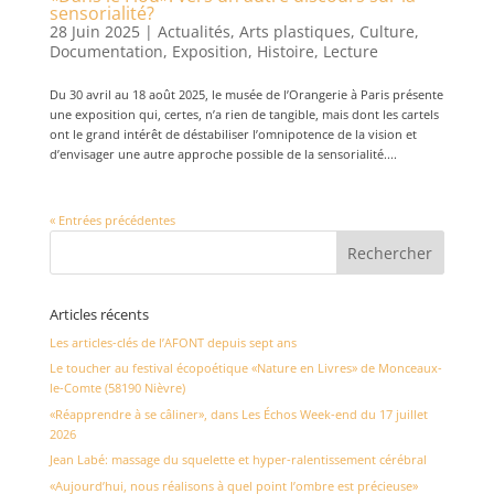
sensorialité?
28 Juin 2025
|
Actualités
,
Arts plastiques
,
Culture
,
Documentation
,
Exposition
,
Histoire
,
Lecture
Du 30 avril au 18 août 2025, le musée de l’Orangerie à Paris présente
une exposition qui, certes, n’a rien de tangible, mais dont les cartels
ont le grand intérêt de déstabiliser l’omnipotence de la vision et
d’envisager une autre approche possible de la sensorialité....
« Entrées précédentes
Articles récents
Les articles-clés de l’AFONT depuis sept ans
Le toucher au festival écopoétique «Nature en Livres» de Monceaux-
le-Comte (58190 Nièvre)
«Réapprendre à se câliner», dans Les Échos Week-end du 17 juillet
2026
Jean Labé: massage du squelette et hyper-ralentissement cérébral
«Aujourd’hui, nous réalisons à quel point l’ombre est précieuse»