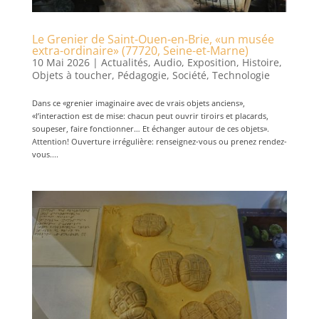
Le Grenier de Saint-Ouen-en-Brie, «un musée
extra-ordinaire» (77720, Seine-et-Marne)
10 Mai 2026
|
Actualités
,
Audio
,
Exposition
,
Histoire
,
Objets à toucher
,
Pédagogie
,
Société
,
Technologie
Dans ce «grenier imaginaire avec de vrais objets anciens»,
«l’interaction est de mise: chacun peut ouvrir tiroirs et placards,
soupeser, faire fonctionner… Et échanger autour de ces objets».
Attention! Ouverture irrégulière: renseignez-vous ou prenez rendez-
vous....