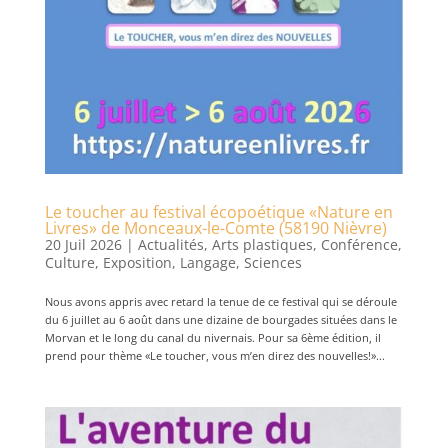
Le toucher au festival écopoétique «Nature en
Livres» de Monceaux-le-Comte (58190 Nièvre)
20 Juil 2026
|
Actualités
,
Arts plastiques
,
Conférence
,
Culture
,
Exposition
,
Langage
,
Sciences
Nous avons appris avec retard la tenue de ce festival qui se déroule
du 6 juillet au 6 août dans une dizaine de bourgades situées dans le
Morvan et le long du canal du nivernais. Pour sa 6ème édition, il
prend pour thème «Le toucher, vous m’en direz des nouvelles!»...