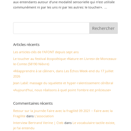
aux entendants autour d’une modalité sensorielle qui n’est utilisée
communément ni par les uns ni par les autres: le toucher». ...
Articles récents
Les articles-clés de l’AFONT depuis sept ans
Le toucher au festival écopoétique «Nature en Livres» de Monceaux-
le-Comte (58190 Nièvre)
«Réapprendre à se câliner», dans Les Échos Week-end du 17 juillet
2026
Jean Labé: massage du squelette et hyper-ralentissement cérébral
«Aujourd’hui, nous réalisons à quel point l’ombre est précieuse»
Commentaires récents
Retour sur la journée Faire avec la fragilité 09 2021 – Faire avec la
Fragilite
dans
L’association
Interview Bertrand Verine | Cteb
dans
Le vocabulaire tactile existe,
je l’ai entendu