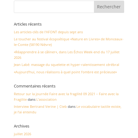
Articles récents
Les articles-clés de l’AFONT depuis sept ans
Le toucher au festival écopoétique «Nature en Livres» de Monceaux-
le-Comte (58190 Nièvre)
«Réapprendre à se câliner», dans Les Échos Week-end du 17 juillet
2026
Jean Labé: massage du squelette et hyper-ralentissement cérébral
«Aujourd’hui, nous réalisons à quel point l’ombre est précieuse»
Commentaires récents
Retour sur la journée Faire avec la fragilité 09 2021 – Faire avec la
Fragilite
dans
L’association
Interview Bertrand Verine | Cteb
dans
Le vocabulaire tactile existe,
je l’ai entendu
Archives
juillet 2026