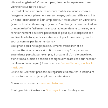
vibratoires générer? Comment perçoit-on et interprète-t-on ces
vibrations sur notre peau?»
Le résultat consiste en deux vibreurs mobiles laissant le choix à
l’usager-e de leur placement sur son corps, qui sont reliés sans fil à
un nano-ordinateur et à un amplificateur, «traduisant en vibrations
(sens du toucher) la musique (sens de l’audition)». Le tout tient «dans
une petite boîte facilement transportable pendant le concert», et le
fonctionnement peut être personnalisé pour que le dispositif soit
«utilisable à la fois par les spectateurs et par les musiciens, par les
sourds comme par les entendants».
Soulignons qu’il ne s’agit pas (seulement) d’amplifier et de
transmettre à la peau les vibrations sonores qu’une personne
entendante perçoit, par exemple, à proximité d’un violoncelle ou
d’une timbale, mais de choisir des signaux vibratoires pour recoder
tactilement la musique (cf. notre article
Evelyn Glennie, toucher la
musique
).
Le site de L’Aéronef propose de regarder et d’écouter le webinaire
de restitution du projet et plusieurs interviews.
Consulter le dossier sur
aeronef.fr/totem
.
Photographie d’illustration:
Scartmyart
pour Pixabay.com