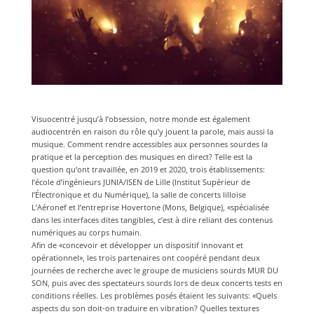
Visuocentré jusqu’à l’obsession, notre monde est également
audiocentrén en raison du rôle qu’y jouent la parole, mais aussi la
musique. Comment rendre accessibles aux personnes sourdes la
pratique et la perception des musiques en direct? Telle est la
question qu’ont travaillée, en 2019 et 2020, trois établissements:
l’école d’ingénieurs JUNIA/ISEN de Lille (Institut Supérieur de
l’Électronique et du Numérique), la salle de concerts lilloise
L’Aéronef et l’entreprise Hovertone (Mons, Belgique), «spécialisée
dans les interfaces dites tangibles, c’est à dire reliant des contenus
numériques au corps humain.
Afin de «concevoir et développer un dispositif innovant et
opérationnel», les trois partenaires ont coopéré pendant deux
journées de recherche avec le groupe de musiciens sourds MUR DU
SON, puis avec des spectateurs sourds lors de deux concerts tests en
conditions réelles. Les problèmes posés étaient les suivants: «Quels
aspects du son doit-on traduire en vibration? Quelles textures